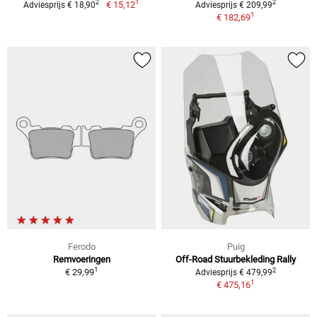
1
2
2
€ 15,12
Adviesprijs € 18,90
Adviesprijs € 209,99
1
€ 182,69
Ferodo
Puig
Remvoeringen
Off-Road Stuurbekleding Rally
1
2
€ 29,99
Adviesprijs € 479,99
1
€ 475,16