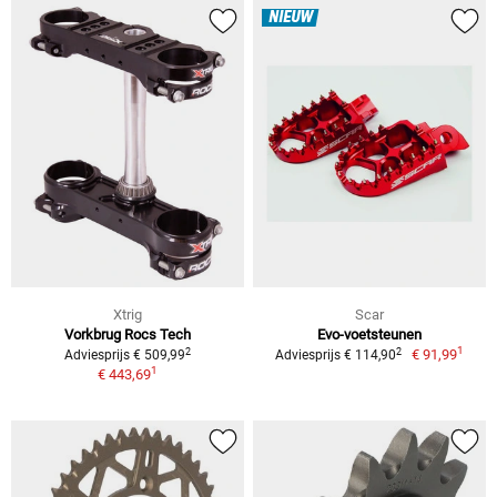
NIEUW
Xtrig
Scar
Vorkbrug Rocs Tech
Evo-voetsteunen
1
2
2
€ 91,99
Adviesprijs € 509,99
Adviesprijs € 114,90
1
€ 443,69