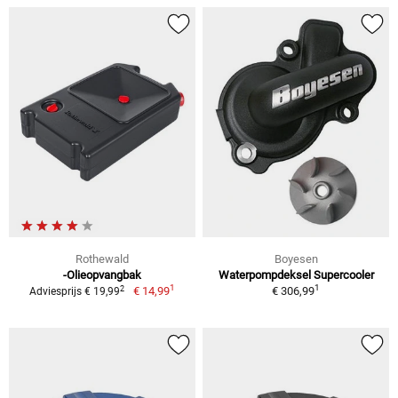
Rothewald
Boyesen
-Olieopvangbak
Waterpompdeksel Supercooler
1
1
2
€ 14,99
€ 306,99
Adviesprijs € 19,99