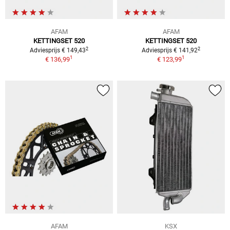
AFAM
AFAM
KETTINGSET 520
KETTINGSET 520
2
2
Adviesprijs € 149,43
Adviesprijs € 141,92
1
1
€ 136,99
€ 123,99
AFAM
KSX