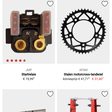
JMP
AFAM
Startrelais
Stalen motorcross-tandwiel
1
1
2
€ 19,99
€ 31,40
Adviesprijs € 41,71