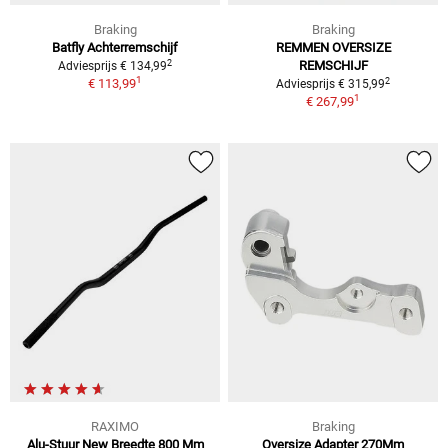
Braking
Braking
Batfly Achterremschijf
REMMEN OVERSIZE
2
REMSCHIJF
Adviesprijs € 134,99
1
2
€ 113,99
Adviesprijs € 315,99
1
€ 267,99
RAXIMO
Braking
Alu-Stuur New Breedte 800 Mm
Oversize Adapter 270Mm