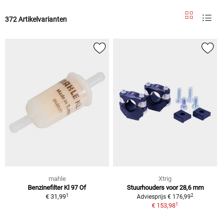
372 Artikelvarianten
mahle
Xtrig
Benzinefilter Kl 97 Of
Stuurhouders voor 28,6 mm
1
2
€ 31,99
Adviesprijs € 176,99
1
€ 153,98