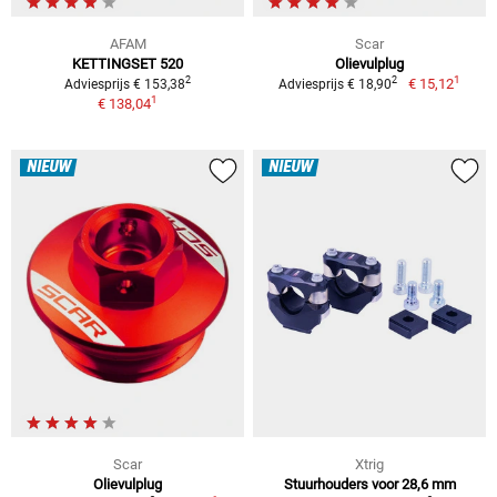
AFAM
Scar
KETTINGSET 520
Olievulplug
1
2
2
€ 15,12
Adviesprijs € 153,38
Adviesprijs € 18,90
1
€ 138,04
NIEUW
NIEUW
Scar
Xtrig
Olievulplug
Stuurhouders voor 28,6 mm