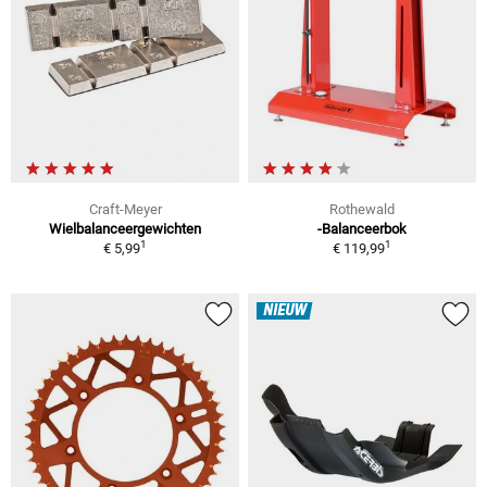
Craft-Meyer
Rothewald
Wielbalanceergewichten
-Balanceerbok
1
1
€ 5,99
€ 119,99
NIEUW