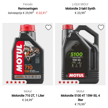
Ferodo
LIQUI MOLY
Remvoeringen
Motorolie 2-takt Synth
1
1
2
€ 22,91
€ 23,99
Adviesprijs € 29,99
Motul
Motul
Motorolie 710 2T, 1 Liter
Motorolie 5100 4T 15W-50, 4
1
€ 24,99
liter
1
€ 79,99