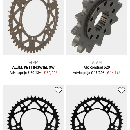
AFAM
AFAM
ALUM. KETTINGWIEL SW
Mx Rondsel 520
1
1
2
2
€ 62,22
€ 14,16
Adviesprijs € 69,13
Adviesprijs € 15,73