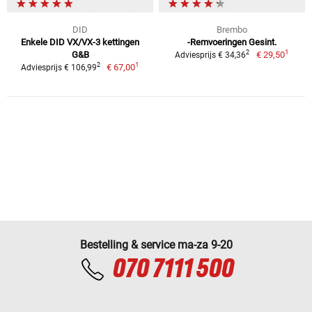
DID
Brembo
Enkele DID VX/VX-3 kettingen
-Remvoeringen Gesint.
1
2
G&B
€ 29,50
Adviesprijs € 34,36
1
2
€ 67,00
Adviesprijs € 106,99
Bestelling & service ma-za 9-20
070 7111 500