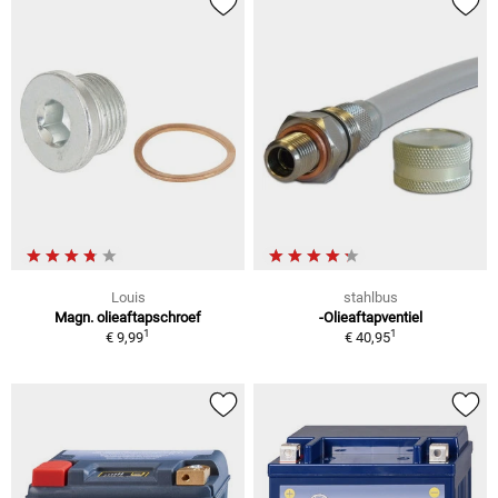
Louis
stahlbus
Magn. olieaftapschroef
-Olieaftapventiel
1
1
€ 9,99
€ 40,95