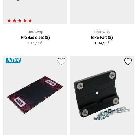
HotSwop
HotSwop
Pro Basic set (S)
Bike Part (S)
1
1
€ 59,90
€ 34,95
NIEUW