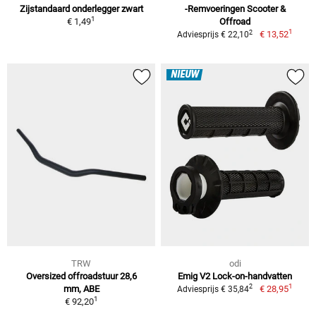
Zijstandaard onderlegger zwart
-Remvoeringen Scooter &
1
€ 1,49
Offroad
1
2
€ 13,52
Adviesprijs € 22,10
NIEUW
TRW
odi
Oversized offroadstuur 28,6
Emig V2 Lock-on-handvatten
1
2
mm, ABE
€ 28,95
Adviesprijs € 35,84
1
€ 92,20