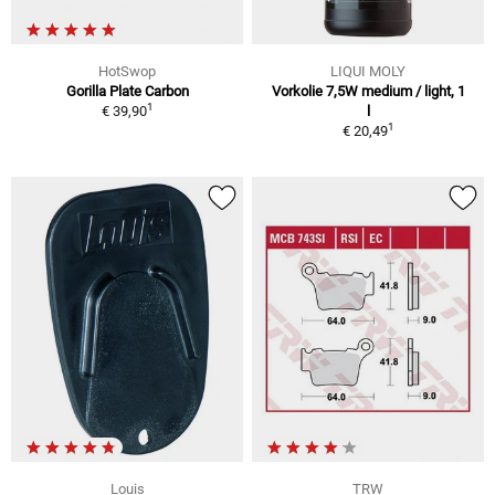
HotSwop
LIQUI MOLY
Gorilla Plate Carbon
Vorkolie 7,5W medium / light, 1
1
€ 39,90
l
1
€ 20,49
Louis
TRW