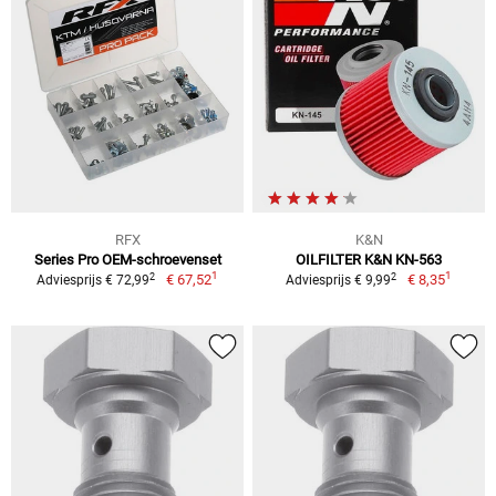
RFX
K&N
Series Pro OEM-schroevenset
OILFILTER K&N KN-563
1
1
2
2
€ 67,52
€ 8,35
Adviesprijs € 72,99
Adviesprijs € 9,99