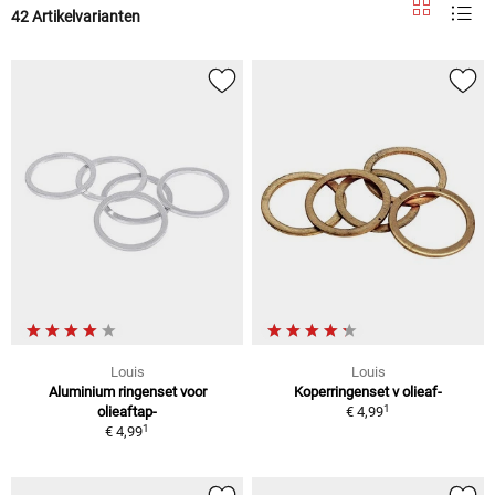
42 Artikelvarianten
Louis
Louis
Aluminium ringenset voor
Koperringenset v olieaf-
1
olieaftap-
€ 4,99
1
€ 4,99