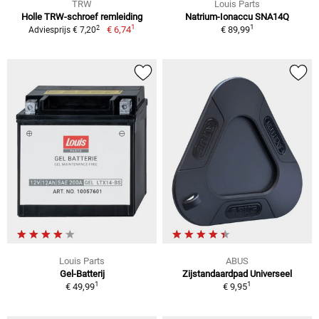
TRW
Louis Parts
Holle TRW-schroef remleiding
Natrium-Ionaccu SNA14Q
1
1
2
€ 6,74
€ 89,99
Adviesprijs € 7,20
Louis Parts
ABUS
Gel-Batterij
Zijstandaardpad Universeel
1
1
€ 49,99
€ 9,95