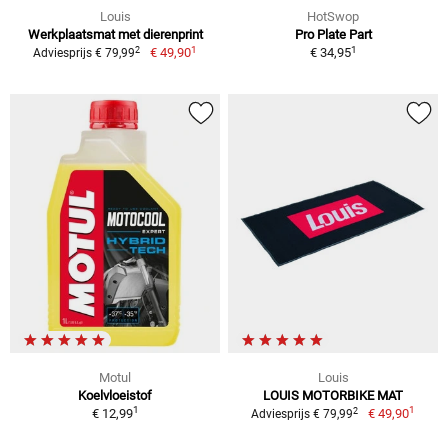
Louis
HotSwop
Werkplaatsmat met dierenprint
Pro Plate Part
1
1
2
€ 49,90
€ 34,95
Adviesprijs € 79,99
Motul
Louis
Koelvloeistof
LOUIS MOTORBIKE MAT
1
1
2
€ 12,99
€ 49,90
Adviesprijs € 79,99