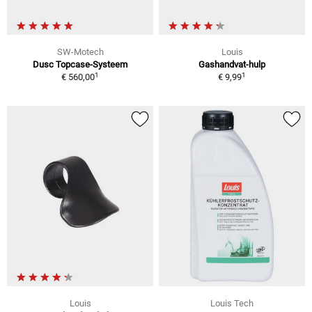
SW-Motech
Louis
Dusc Topcase-Systeem
Gashandvat-hulp
1
1
€ 560,00
€ 9,99
Louis
Louis Tech