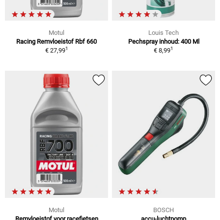
Motul
Louis Tech
Racing Remvloeistof Rbf 660
Pechspray inhoud: 400 Ml
1
1
€ 27,99
€ 8,99
Motul
BOSCH
Remvloeistof voor racefietsen
accu-luchtpomp