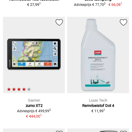
1
1
2
€ 27,99
€ 66,08
Adviesprijs € 77,70
Garmin
Louis Tech
zumo XT2
Remvloeistof Dot 4
1
2
€ 11,99
Adviesprijs € 499,99
1
€ 444,00