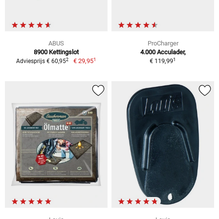
ABUS
ProCharger
8900 Kettingslot
4.000 Acculader,
1
1
2
€ 29,95
€ 119,99
Adviesprijs € 60,95