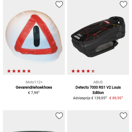
Moto112+
ABUS
Gevarendriehoekhoes
Detecto 7000 RS1 V2 Louis
1
€ 7,99
Edition
1
2
€ 89,95
Adviesprijs € 139,95