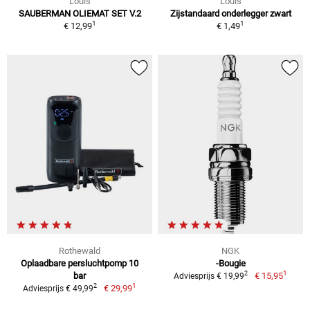
Louis
Louis
SAUBERMAN OLIEMAT SET V.2
Zijstandaard onderlegger zwart
1
1
€ 12,99
€ 1,49
Rothewald
NGK
Oplaadbare persluchtpomp 10
-Bougie
1
2
bar
€ 15,95
Adviesprijs € 19,99
1
2
€ 29,99
Adviesprijs € 49,99