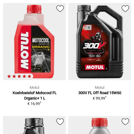
Motul
Motul
Koelvloeistof Motocool FL
300V FL Off Road 15W60
1
Organic+ 1 L
€ 99,99
1
€ 16,99