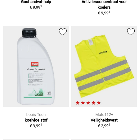
Gashandvat-hulp
Antivriesconcentraat voor
1
€ 9,99
koelers
1
€ 9,99
Louis Tech
Moto112+
koelvloeistof
Veiligheidsvest
1
1
€ 9,99
€ 2,99