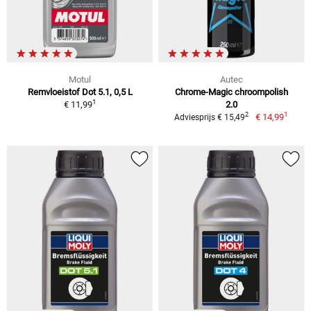
Motul
Autec
Remvloeistof Dot 5.1, 0,5 L
Chrome-Magic chroompolish
1
€ 11,99
2.0
1
2
€ 14,99
Adviesprijs € 15,49