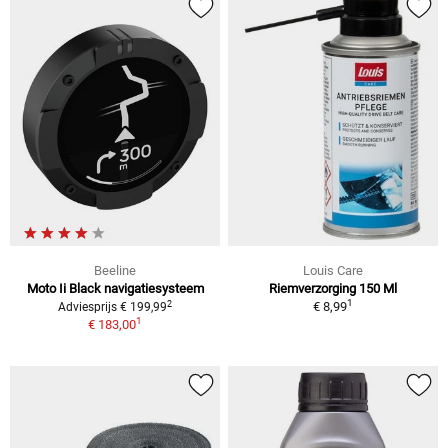
Beeline
Louis Care
Moto Ii Black navigatiesysteem
Riemverzorging 150 Ml
1
2
€ 8,99
Adviesprijs € 199,99
1
€ 183,00