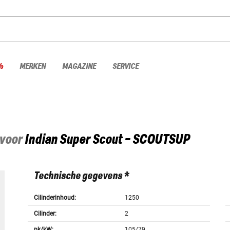
%
MERKEN
MAGAZINE
SERVICE
 voor
Indian
Super Scout - SCOUTSUP
Technische gegevens *
Cilinderinhoud:
1250
Cilinder:
2
pk/kW:
105/79