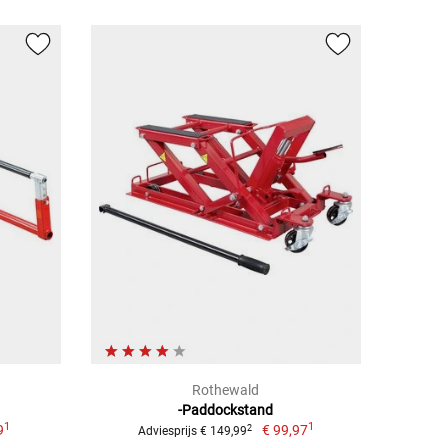
Rothewald
-Paddockstand
1
1
9
€ 99,97
2
Adviesprijs € 149,99