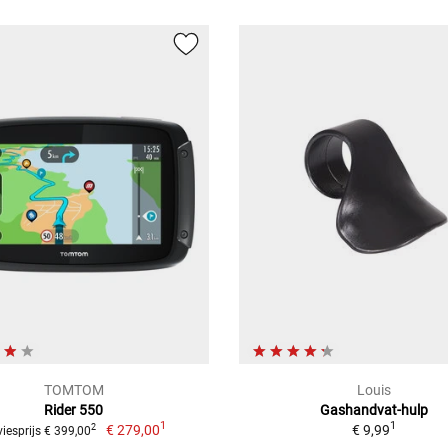
TOMTOM
Louis
Rider 550
Gashandvat-hulp
1
1
€ 279,00
€ 9,99
2
iesprijs € 399,00