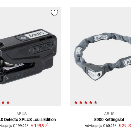
ABUS
ABUS
.0 Detecto XPLUS Louis Edition
8900 Kettingslot
1
€ 149,99
€ 29,9
2
2
iesprijs € 199,99
Adviesprijs € 60,95