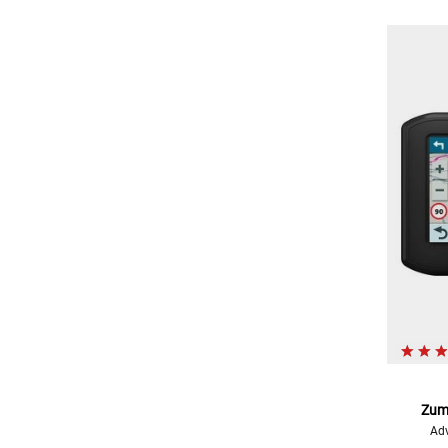
Zumo
Adv