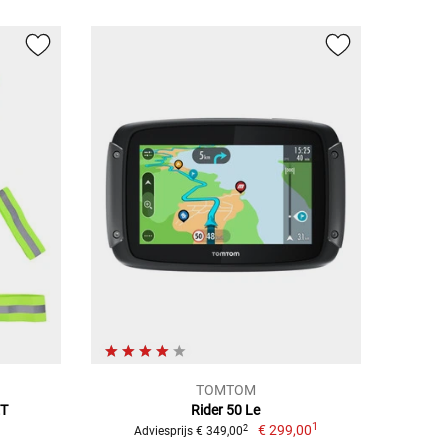
TOMTOM
ET
Rider 50 Le
1
€ 299,00
2
Adviesprijs € 349,00