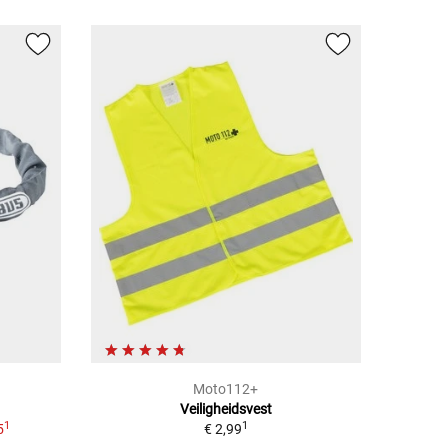
Moto112+
Veiligheidsvest
1
1
5
€ 2,99