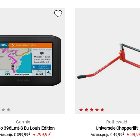
Garmin
Rothewald
 396Lmt-S Eu Louis Edition
Universele Chopperlift
1
€ 299,99
€ 39,9
2
2
iesprijs € 399,99
Adviesprijs € 49,99