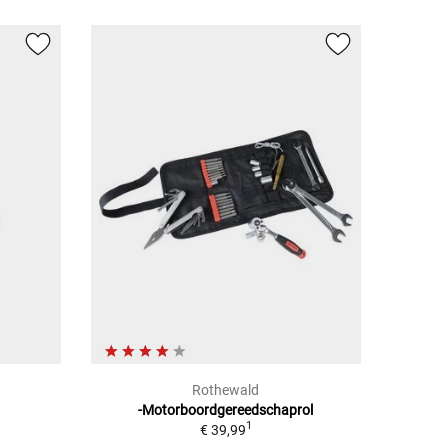
Rothewald
-Motorboordgereedschaprol
1
€ 39,99