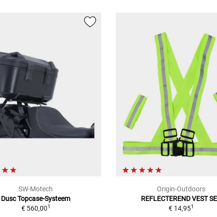
SW-Motech
Origin-Outdoors
Dusc Topcase-Systeem
REFLECTEREND VEST S
1
1
€ 560,00
€ 14,95