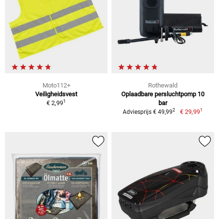
Moto112+
Rothewald
Veiligheidsvest
Oplaadbare persluchtpomp 10
1
€ 2,99
bar
1
2
€ 29,99
Adviesprijs € 49,99