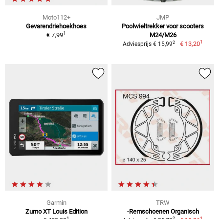
Moto112+
JMP
Gevarendriehoekhoes
Poolwieltrekker voor scooters
1
€ 7,99
M24/M26
1
2
€ 13,20
Adviesprijs € 15,99
Garmin
TRW
Zumo XT Louis Edition
-Remschoenen Organisch
1
1
2