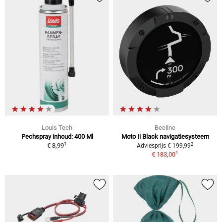
Louis Tech
Beeline
Pechspray inhoud: 400 Ml
Moto Ii Black navigatiesysteem
1
2
€ 8,99
Adviesprijs € 199,99
1
€ 183,00