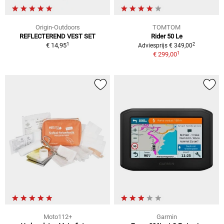
Origin-Outdoors
TOMTOM
REFLECTEREND VEST SET
Rider 50 Le
1
2
€ 14,95
Adviesprijs € 349,00
1
€ 299,00
Moto112+
Garmin