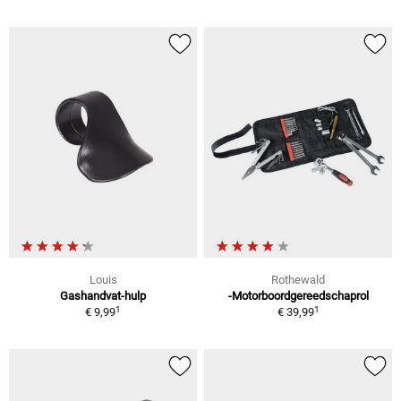
Louis
Rothewald
Gashandvat-hulp
-Motorboordgereedschaprol
1
1
€ 9,99
€ 39,99