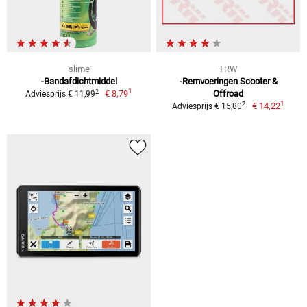
slime
TRW
-Bandafdichtmiddel
-Remvoeringen Scooter &
1
2
€ 8,79
Offroad
Adviesprijs € 11,99
1
2
€ 14,22
Adviesprijs € 15,80