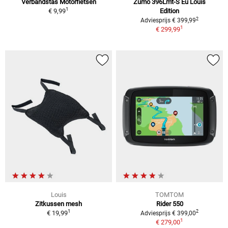
Verbandstas Motorfietsen
Zumo 396Lmt-S Eu Louis
1
€ 9,99
Edition
2
Adviesprijs € 399,99
1
€ 299,99
Louis
TOMTOM
Zitkussen mesh
Rider 550
1
2
€ 19,99
Adviesprijs € 399,00
1
€ 279,00