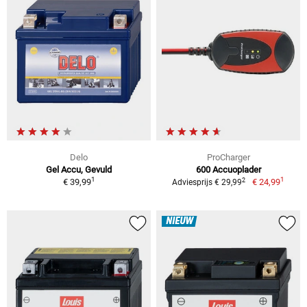
Delo
ProCharger
Gel Accu, Gevuld
600 Accuoplader
1
1
2
€ 39,99
€ 24,99
Adviesprijs € 29,99
NIEUW