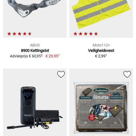
ABUS
Moto112+
8900 Kettingslot
Veiligheidsvest
1
1
2
€ 29,95
€ 2,99
Adviesprijs € 60,95