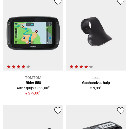
TOMTOM
Louis
Rider 550
Gashandvat-hulp
1
2
€ 9,99
Adviesprijs € 399,00
1
€ 279,00