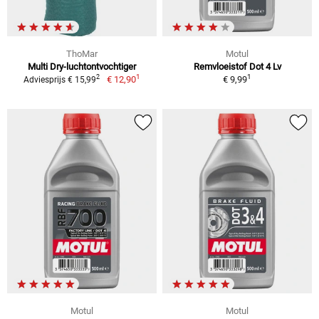
ThoMar
Motul
Multi Dry-luchtontvochtiger
Remvloeistof Dot 4 Lv
1
1
2
€ 12,90
€ 9,99
Adviesprijs € 15,99
Motul
Motul