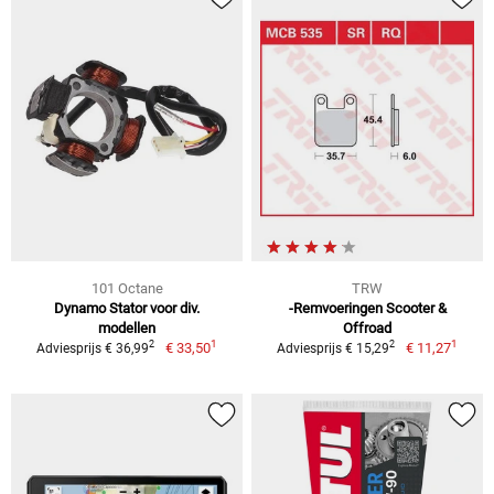
101 Octane
TRW
Dynamo Stator voor div.
-Remvoeringen Scooter &
modellen
Offroad
1
1
2
2
€ 33,50
€ 11,27
Adviesprijs € 36,99
Adviesprijs € 15,29