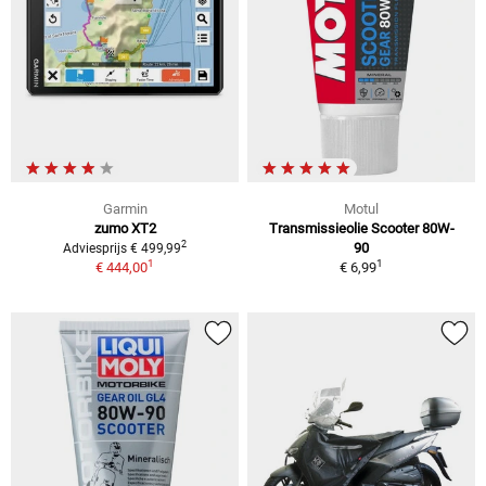
Garmin
Motul
zumo XT2
Transmissieolie Scooter 80W-
2
90
Adviesprijs € 499,99
1
1
€ 444,00
€ 6,99