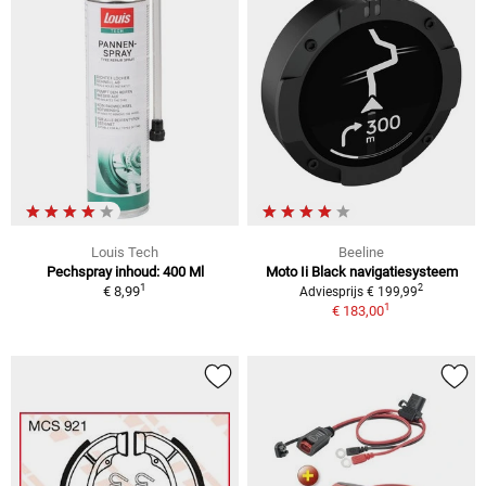
Louis Tech
Beeline
Pechspray inhoud: 400 Ml
Moto Ii Black navigatiesysteem
1
2
€ 8,99
Adviesprijs € 199,99
1
€ 183,00