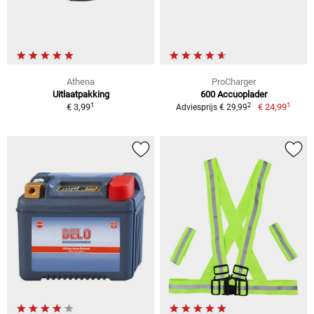
Athena
ProCharger
Uitlaatpakking
600 Accuoplader
1
1
2
€ 3,99
€ 24,99
Adviesprijs € 29,99