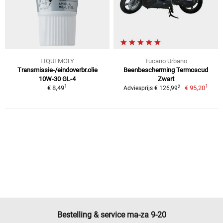
LIQUI MOLY
Tucano Urbano
Transmissie-/eindoverbr.olie
Beenbescherming Termoscud
10W-30 GL-4
Zwart
1
1
2
€ 8,49
€ 95,20
Adviesprijs € 126,99
Bestelling & service ma-za 9-20