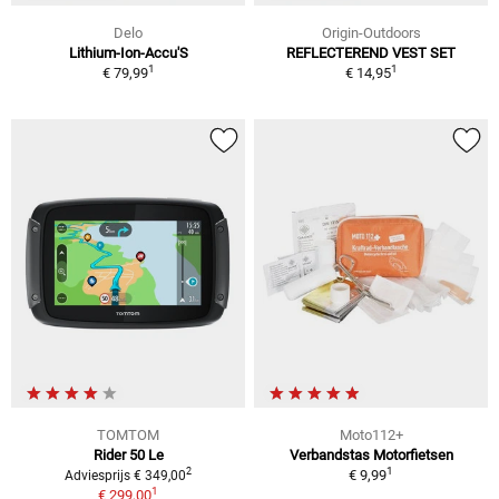
Delo
Origin-Outdoors
Lithium-Ion-Accu'S
REFLECTEREND VEST SET
1
1
€ 79,99
€ 14,95
TOMTOM
Moto112+
Rider 50 Le
Verbandstas Motorfietsen
1
2
€ 9,99
Adviesprijs € 349,00
1
€ 299,00