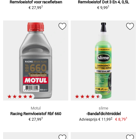
Remvloeistof voor racefietsen
Remvloeistof Dot 3 En 4, 0,5L
1
1
€ 27,99
€ 9,99
Motul
slime
Racing Remvloeistof Rbf 660
-Bandafdichtmiddel
1
1
2
€ 27,99
€ 8,79
Adviesprijs € 11,99