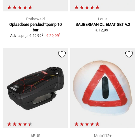
Rothewald
Louis
Oplaadbare persluchtpomp 10
SAUBERMAN OLIEMAT SET V.2
1
bar
€ 12,99
1
2
€ 29,99
Adviesprijs € 49,99
ABUS
Moto112+