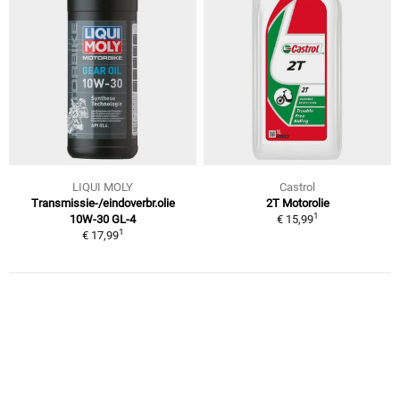
LIQUI MOLY
Castrol
Transmissie-/eindoverbr.olie
2T Motorolie
1
10W-30 GL-4
€ 15,99
1
€ 17,99