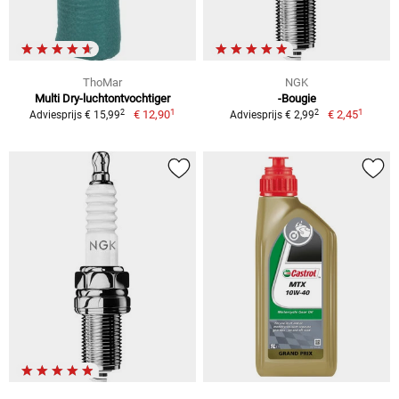
ThoMar
NGK
Multi Dry-luchtontvochtiger
-Bougie
1
1
2
2
€ 12,90
€ 2,45
Adviesprijs € 15,99
Adviesprijs € 2,99