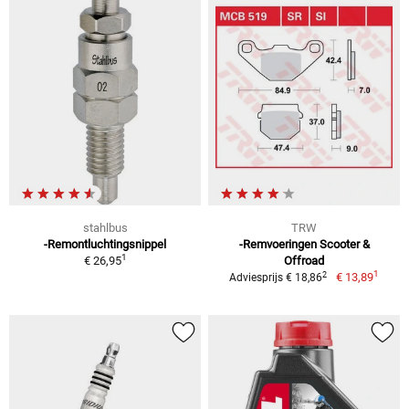
stahlbus
TRW
-Remontluchtingsnippel
-Remvoeringen Scooter &
1
€ 26,95
Offroad
1
2
€ 13,89
Adviesprijs € 18,86