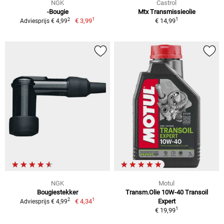
NGK
Castrol
-Bougie
Mtx Transmissieolie
1
1
2
€ 3,99
€ 14,99
Adviesprijs € 4,99
NGK
Motul
Bougiestekker
Transm.Olie 10W-40 Transoil
1
2
€ 4,34
Expert
Adviesprijs € 4,99
1
€ 19,99