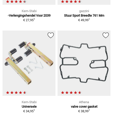
Kern-Stabi
gazzini
-Verlengingshendel Voor 2039
Stuur Sport Breedte 761 Mm
1
1
€ 27,95
€ 49,99
Kern-Stabi
Athena
Universele
valve cover gasket
1
1
€ 34,95
€ 38,99