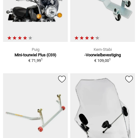
Puig
Kern-Stabi
Mini-tourwiel Plus (CS9)
-Voorwielbevestiging
1
1
€ 71,99
€ 109,00