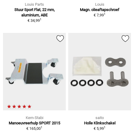
Louis Parts
Louis
Stuur Sport Flat, 22 mm,
Magn. olieaftapschroef
1
aluminium, ABE
€ 7,99
1
€ 34,99
Kern-Stabi
saito
Manoeuvreerhulp SPORT 2015
Holle Klinkschakel
1
1
€ 165,00
€ 5,99