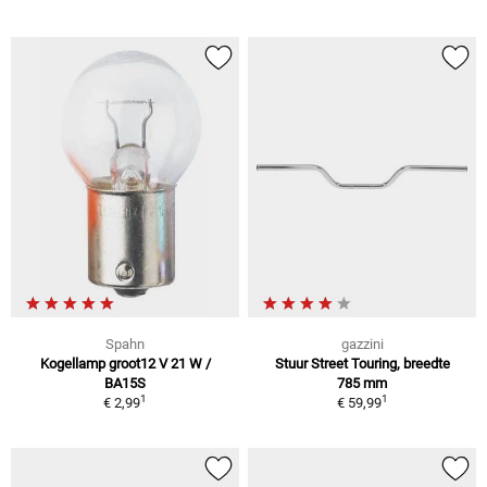
Spahn
gazzini
Kogellamp groot12 V 21 W /
Stuur Street Touring, breedte
BA15S
785 mm
1
1
€ 2,99
€ 59,99