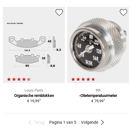
Louis Parts
RR
Organische remblokken
-Olietemperatuurmeter
1
1
€ 19,99
€ 79,99
Terug
Pagina 1 van 5
Volgende