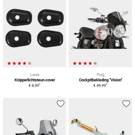
Louis
Puig
Knipperlichtsteun-cover
Cockpitbekleding "Vision"
1
1
€ 8,99
€ 49,99