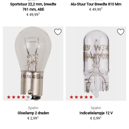
Sportstuur 22,2 mm, breedte
Alu-Stuur Tour Breedte 810 Mm
1
761 mm, ABE
€ 49,90
1
€ 49,99
Spahn
Spahn
Gloeilamp 2 draden
Indicatielampje 12 V
1
1
€ 2,99
€ 0,99