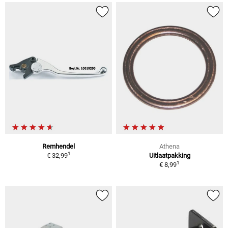
Remhendel
Athena
1
€ 32,99
Uitlaatpakking
1
€ 8,99