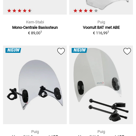
Kern-Stabi
Puig
Mono-Centrale Basissteun
Voorruit BAT met ABE
1
1
€ 89,00
€ 116,99
NIEUW
NIEUW
Puig
Puig