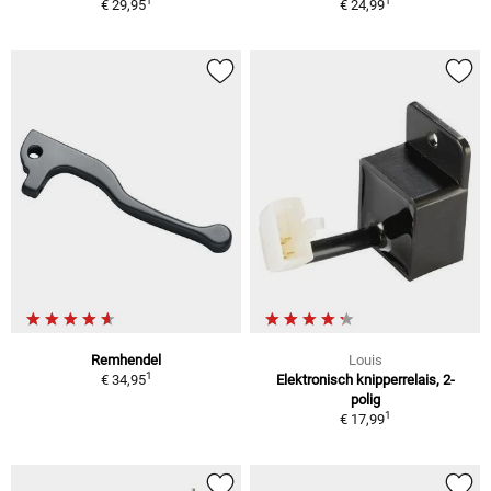
1
1
€ 29,95
€ 24,99
Remhendel
Louis
1
€ 34,95
Elektronisch knipperrelais, 2-
polig
1
€ 17,99