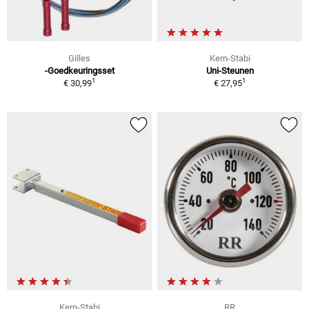
Gilles
Kern-Stabi
-Goedkeuringsset
Uni-Steunen
1
1
€ 30,99
€ 27,95
Kern-Stabi
RR