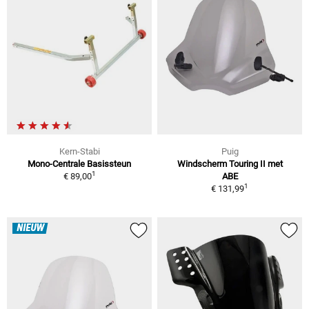
Kern-Stabi
Puig
Mono-Centrale Basissteun
Windscherm Touring II met
1
€ 89,00
ABE
1
€ 131,99
NIEUW