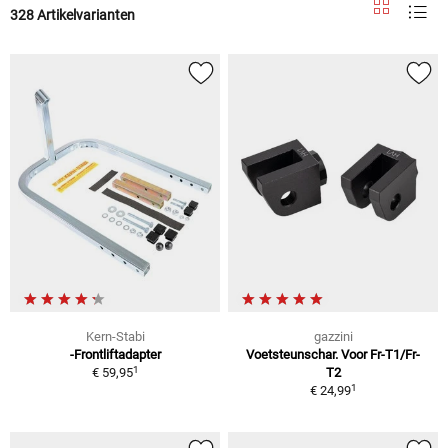
328 Artikelvarianten
Kern-Stabi
gazzini
-Frontliftadapter
Voetsteunschar. Voor Fr-T1/Fr-
1
€ 59,95
T2
1
€ 24,99