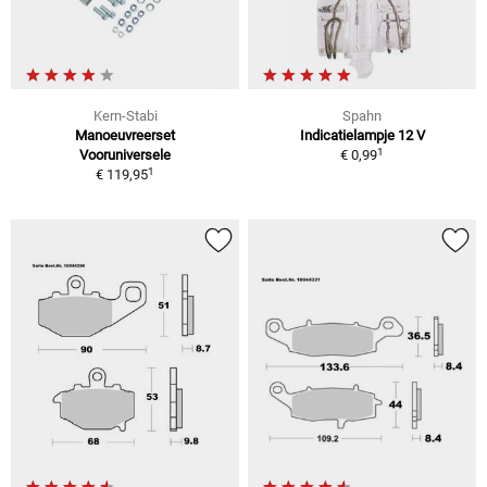
Kern-Stabi
Spahn
Manoeuvreerset
Indicatielampje 12 V
1
Vooruniversele
€ 0,99
1
€ 119,95