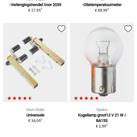
-Verlengingshendel Voor 2039
-Olietemperatuurmeter
1
1
€ 27,95
€ 89,99
Kern-Stabi
Spahn
Universele
Kogellamp groot12 V 21 W /
1
€ 34,95
BA15S
1
€ 2,99