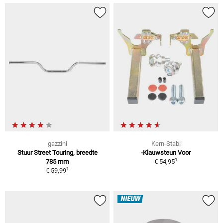
gazzini
Kern-Stabi
Stuur Street Touring, breedte
-Klauwsteun Voor
1
785 mm
€ 54,95
1
€ 59,99
NIEUW