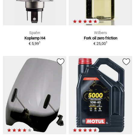
Spahn
Wilbers
Koplamp H4
Fork oil zero friction
1
1
€ 5,99
€ 25,00