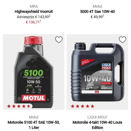
MRA
Motul
Highwayshield Voorruit
5000 4T Sae 10W-40
1
2
€ 49,99
Adviesprijs € 143,90
1
€ 136,71
Motul
LIQUI MOLY
Motorolie 5100 4T SAE 10W-50,
Motorolie 4-takt 10W-40 Louis
1 Liter
Edition