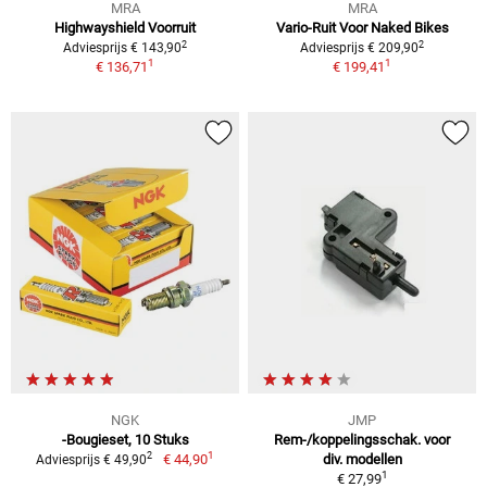
MRA
MRA
Highwayshield Voorruit
Vario-Ruit Voor Naked Bikes
2
2
Adviesprijs € 143,90
Adviesprijs € 209,90
1
1
€ 136,71
€ 199,41
NGK
JMP
-Bougieset, 10 Stuks
Rem-/koppelingsschak. voor
1
2
€ 44,90
div. modellen
Adviesprijs € 49,90
1
€ 27,99