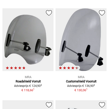
MRA
MRA
Roadshield Vorruit
Customshield Voorruit
2
2
Adviesprijs € 124,90
Adviesprijs € 136,90
1
1
€ 118,66
€ 130,06