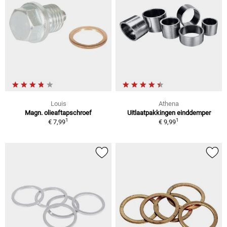
Louis
Athena
Magn. olieaftapschroef
Uitlaatpakkingen einddemper
1
1
€ 7,99
€ 9,99