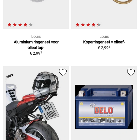
Louis
Louis
Aluminium ringenset voor
Koperringenset v olieaf-
1
olieaftap-
€ 2,99
1
€ 2,99