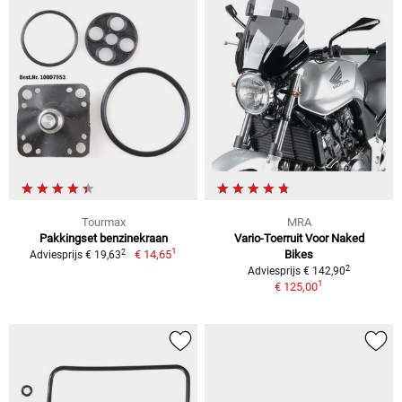
Tourmax
MRA
Pakkingset benzinekraan
Vario-Toerruit Voor Naked
1
2
€ 14,65
Bikes
Adviesprijs € 19,63
2
Adviesprijs € 142,90
1
€ 125,00