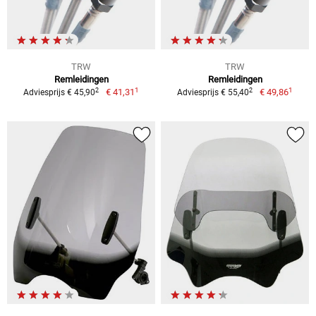
TRW
TRW
Remleidingen
Remleidingen
1
1
2
2
€ 41,31
€ 49,86
Adviesprijs € 45,90
Adviesprijs € 55,40