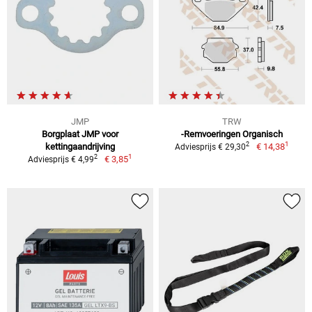
JMP
TRW
Borgplaat JMP voor
-Remvoeringen Organisch
1
2
kettingaandrijving
€ 14,38
Adviesprijs € 29,30
1
2
€ 3,85
Adviesprijs € 4,99