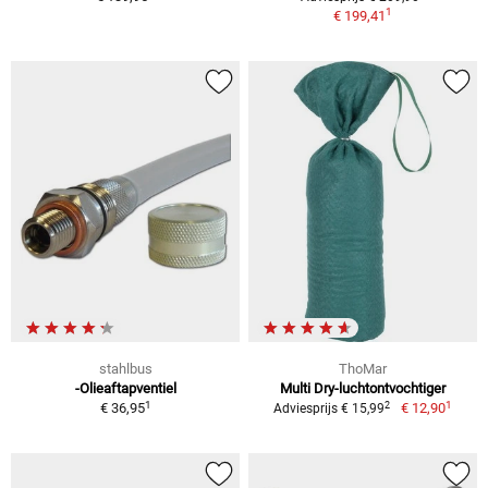
1
€ 199,41
stahlbus
ThoMar
-Olieaftapventiel
Multi Dry-luchtontvochtiger
1
1
2
€ 36,95
€ 12,90
Adviesprijs € 15,99