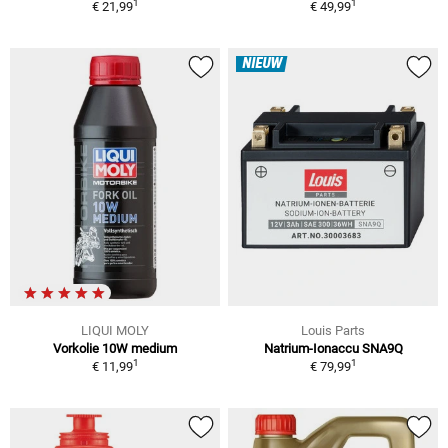
1
1
€ 21,99
€ 49,99
NIEUW
LIQUI MOLY
Louis Parts
Vorkolie 10W medium
Natrium-Ionaccu SNA9Q
1
1
€ 11,99
€ 79,99