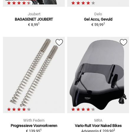
Joubert
Delo
BAGAGENET JOUBERT
Gel Accu, Gevuld
1
1
€ 8,99
€ 59,99
Wirth Federn
MRA
Progressieve Voorvorkveren
Vario-Ruit Voor Naked Bikes
1
2
€ 139,95
Adviesprijs € 209,90