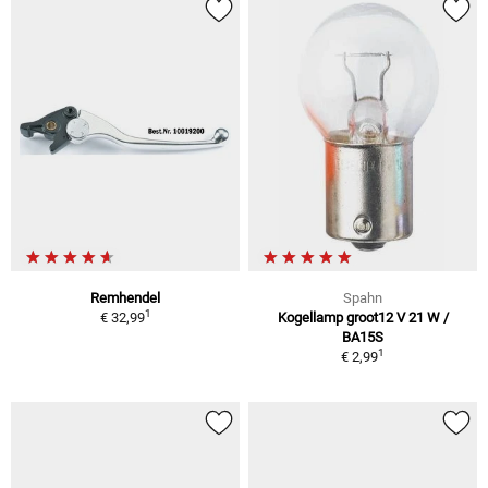
Remhendel
Spahn
1
€ 32,99
Kogellamp groot12 V 21 W /
BA15S
1
€ 2,99