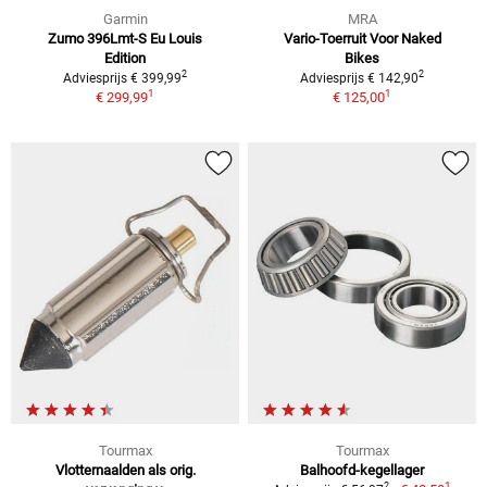
Garmin
MRA
Zumo 396Lmt-S Eu Louis
Vario-Toerruit Voor Naked
Edition
Bikes
2
2
Adviesprijs € 399,99
Adviesprijs € 142,90
1
1
€ 299,99
€ 125,00
Tourmax
Tourmax
Vlotternaalden als orig.
Balhoofd-kegellager
1
2