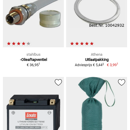
stahlbus
Athena
-Olieaftapventiel
Uitlaatpakking
1
1
2
€ 36,95
€ 3,99
Adviesprijs € 5,44