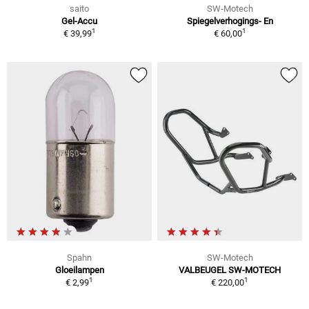
saito
SW-Motech
Gel-Accu
Spiegelverhogings- En
1
1
€ 39,99
€ 60,00
Spahn
SW-Motech
Gloeilampen
VALBEUGEL SW-MOTECH
1
1
€ 2,99
€ 220,00