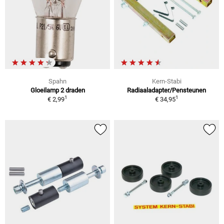
Spahn
Kern-Stabi
Gloeilamp 2 draden
Radiaaladapter/Pensteunen
1
1
€ 2,99
€ 34,95