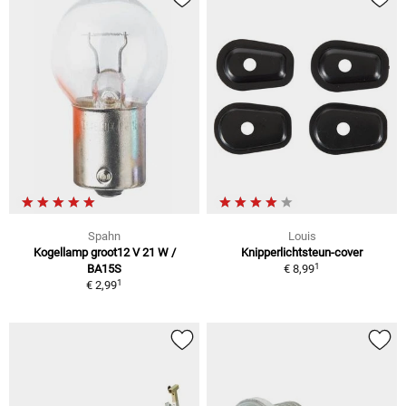
Spahn
Louis
Kogellamp groot12 V 21 W /
Knipperlichtsteun-cover
1
BA15S
€ 8,99
1
€ 2,99