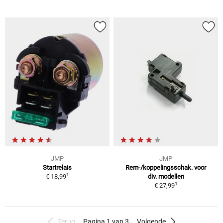
JMP
JMP
Startrelais
Rem-/koppelingsschak. voor
1
€ 18,99
div. modellen
1
€ 27,99
Terug
Pagina 1 van 3
Volgende