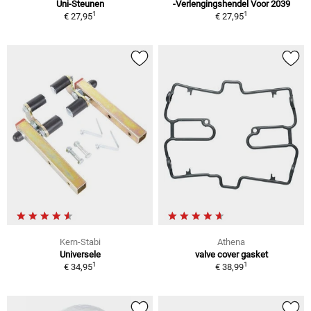
Uni-Steunen
-Verlengingshendel Voor 2039
1
1
€ 27,95
€ 27,95
Kern-Stabi
Athena
Universele
valve cover gasket
1
1
€ 34,95
€ 38,99