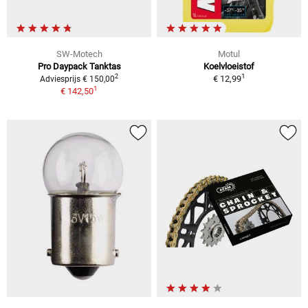
SW-Motech
Motul
Pro Daypack Tanktas
Koelvloeistof
1
2
€ 12,99
Adviesprijs € 150,00
1
€ 142,50