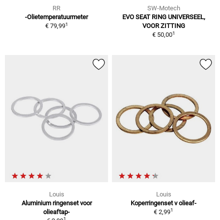
RR
SW-Motech
-Olietemperatuurmeter
EVO SEAT RING UNIVERSEEL,
1
€ 79,99
VOOR ZITTING
1
€ 50,00
Louis
Louis
Aluminium ringenset voor
Koperringenset v olieaf-
1
olieaftap-
€ 2,99
1