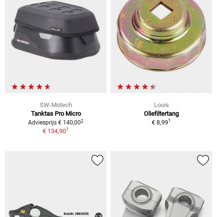
SW-Motech
Louis
Tanktas Pro Micro
Oliefiltertang
1
2
€ 8,99
Adviesprijs € 140,00
1
€ 134,90