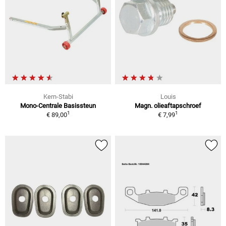
Kern-Stabi
Louis
Mono-Centrale Basissteun
Magn. olieaftapschroef
1
1
€ 89,00
€ 7,99