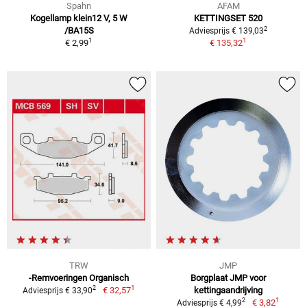
Spahn
AFAM
Kogellamp klein12 V, 5 W
KETTINGSET 520
2
/BA15S
Adviesprijs € 139,03
1
1
€ 2,99
€ 135,32
TRW
JMP
-Remvoeringen Organisch
Borgplaat JMP voor
1
2
€ 32,57
kettingaandrijving
Adviesprijs € 33,90
1
2
€ 3,82
Adviesprijs € 4,99