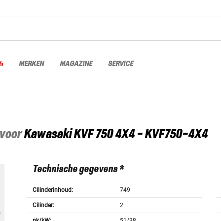
%
MERKEN
MAGAZINE
SERVICE
 voor
Kawasaki
KVF 750 4X4 - KVF750-4X4
Technische gegevens *
Cilinderinhoud:
749
Cilinder:
2
pk/kW:
51/38