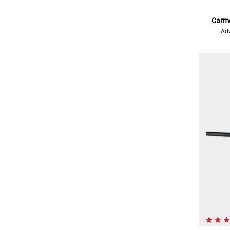
Carmo
Adv