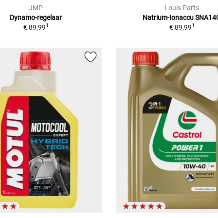
JMP
Louis Parts
Dynamo-regelaar
Natrium-Ionaccu SNA14
1
1
€ 89,99
€ 89,99