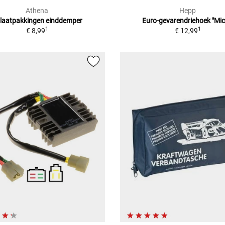
Athena
Hepp
tlaatpakkingen einddemper
Euro-gevarendriehoek "Mic
1
1
€ 8,99
€ 12,99