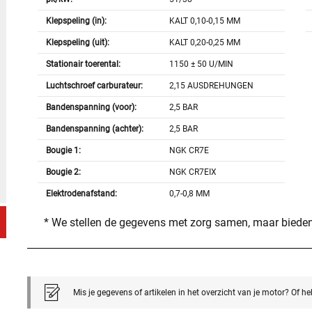
Klepspeling (in):
KALT 0,10-0,15 MM
Klepspeling (uit):
KALT 0,20-0,25 MM
Stationair toerental:
1150 ± 50 U/MIN
Luchtschroef carburateur:
2,15 AUSDREHUNGEN
Bandenspanning (voor):
2,5 BAR
Bandenspanning (achter):
2,5 BAR
Bougie 1:
NGK CR7E
Bougie 2:
NGK CR7EIX
Elektrodenafstand:
0,7-0,8 MM
* We stellen de gegevens met zorg samen, maar bieden
Mis je gegevens of artikelen in het overzicht van je motor? Of h