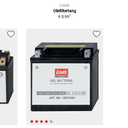
Louis
Oliefiltertang
1
€ 8,99