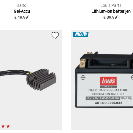
saito
Louis Parts
Gel-Accu
Lithium-ion batterijen
1
1
€ 49,99
€ 89,99
NIEUW