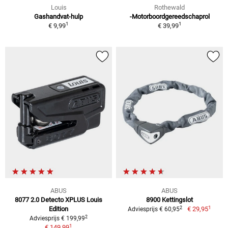
Louis
Rothewald
Gashandvat-hulp
-Motorboordgereedschaprol
1
1
€ 9,99
€ 39,99
ABUS
ABUS
8077 2.0 Detecto XPLUS Louis
8900 Kettingslot
1
2
Edition
€ 29,95
Adviesprijs € 60,95
2
Adviesprijs € 199,99
1
€ 149,99