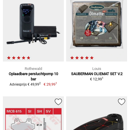
Rothewald
Louis
Oplaadbare persluchtpomp 10
SAUBERMAN OLIEMAT SET V.2
1
bar
€ 12,99
1
2
€ 29,99
Adviesprijs € 49,99