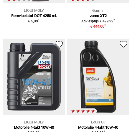
LIQUI MOLY
Garmin
Remvloeistof DOT 4250 ml.
zumo XT2
1
2
€ 5,99
Adviesprijs € 499,99
1
€ 444,00
LIQUI MOLY
Louis Oil
Motorolie 4-takt 10W-40
Motorolie 4-takt 10W-40
1
1