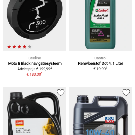
Beeline
Castrol
Moto Ii Black navigatiesysteem
Remvloeistof Dot 4, 1 Liter
1
2
€ 19,99
Adviesprijs € 199,99
1
€ 183,00