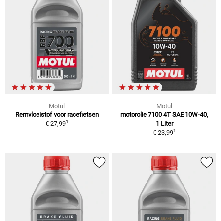
Motul
Motul
Remvloeistof voor racefietsen
motorolie 7100 4T SAE 10W-40,
1
€ 27,99
1 Liter
1
€ 23,99