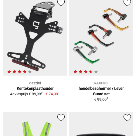
gazzini
RAXIMO
Kentekenplaathouder
hendelbeschermer / Lever
1
2
€ 74,99
Guard set
Adviesprijs € 99,99
1
€ 99,00