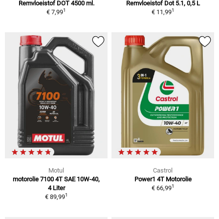
Remvloeistof DOT 4500 ml.
Remvloeistof Dot 5.1, 0,5 L
1
1
€ 7,99
€ 11,99
Motul
Castrol
motorolie 7100 4T SAE 10W-40,
Power1 4T Motorolie
1
4 Liter
€ 66,99
1
€ 89,99