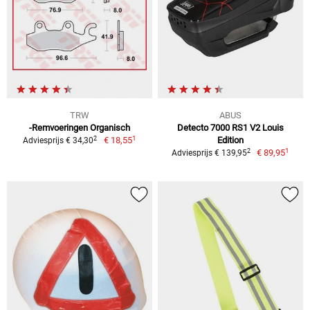
TRW
ABUS
-Remvoeringen Organisch
Detecto 7000 RS1 V2 Louis
1
2
€ 18,55
Edition
Adviesprijs € 34,30
1
2
€ 89,95
Adviesprijs € 139,95