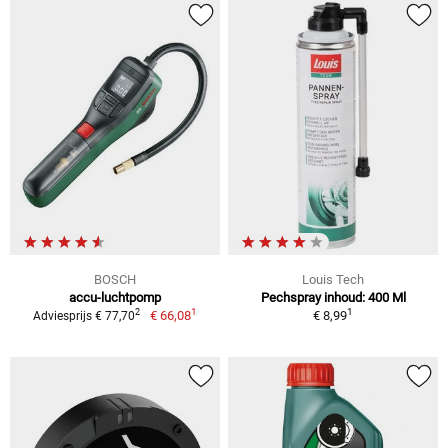
BOSCH
Louis Tech
accu-luchtpomp
Pechspray inhoud: 400 Ml
1
1
2
€ 66,08
€ 8,99
Adviesprijs € 77,70