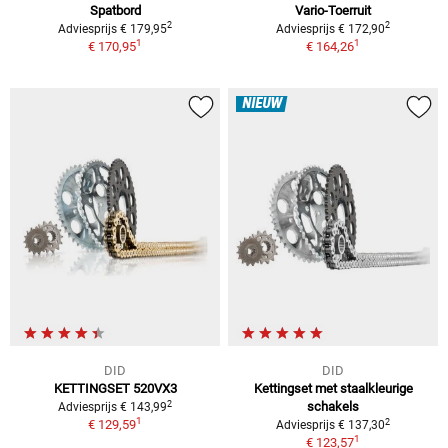
Spatbord
Vario-Toerruit
2
2
Adviesprijs € 179,95
Adviesprijs € 172,90
1
1
€ 170,95
€ 164,26
NIEUW
DID
DID
KETTINGSET 520VX3
Kettingset met staalkleurige
2
schakels
Adviesprijs € 143,99
1
2
€ 129,59
Adviesprijs € 137,30
1
€ 123,57