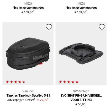
MIZU
MIZU
Flex Race voetsteunen
Flex Race voetsteunen
1
1
€ 169,00
€ 169,00
Vanucci
SW-Motech
Tanktas Tanklock Sportivo 5-8 l
EVO SEAT RING UNIVERSEEL,
1
2
€ 79,99
VOOR ZITTING
Adviesprijs € 139,99
1
€ 50,00