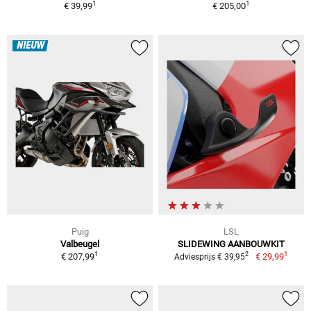
1
1
€ 39,99
€ 205,00
NIEUW
Puig
LSL
Valbeugel
SLIDEWING AANBOUWKIT
1
1
2
€ 207,99
€ 29,99
Adviesprijs € 39,95