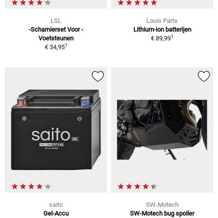
LSL
Louis Parts
-Scharnierset Voor -
Lithium-ion batterijen
1
Voetsteunen
€ 89,99
1
€ 34,95
saito
SW-Motech
Gel-Accu
SW-Motech bug spoiler