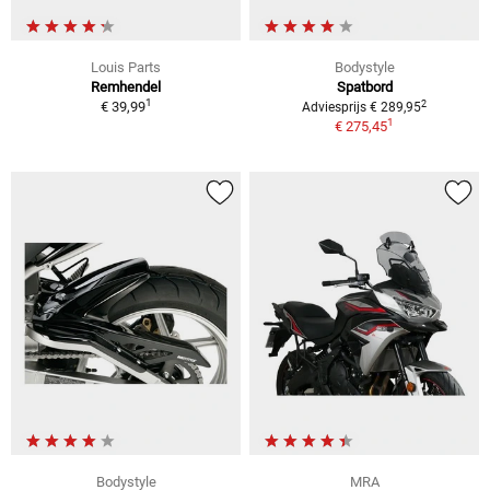
Louis Parts
Bodystyle
Remhendel
Spatbord
1
2
€ 39,99
Adviesprijs € 289,95
1
€ 275,45
Bodystyle
MRA