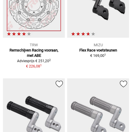
TRW
MIZU
Remschijven Racing vooraan,
Flex Race voetsteunen
1
met ABE
€ 169,00
2
Adviesprijs € 251,20
1
€ 226,08