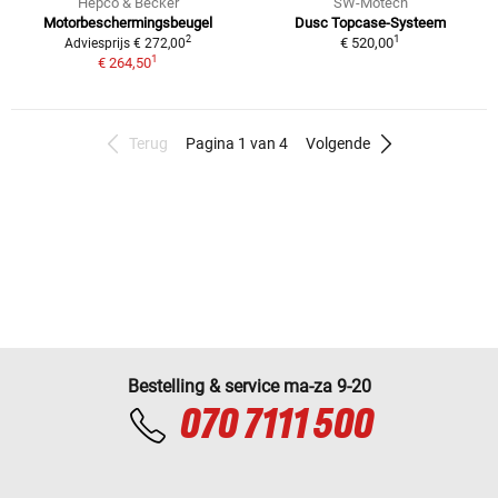
Hepco & Becker
SW-Motech
Motorbeschermingsbeugel
Dusc Topcase-Systeem
1
2
€ 520,00
Adviesprijs € 272,00
1
€ 264,50
Terug
Pagina 1 van 4
Volgende
Bestelling & service ma-za 9-20
070 7111 500