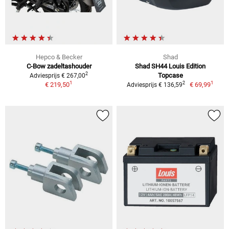
Hepco & Becker
Shad
C-Bow zadeltashouder
Shad SH44 Louis Edition
2
Topcase
Adviesprijs € 267,00
1
1
2
€ 219,50
€ 69,99
Adviesprijs € 136,59