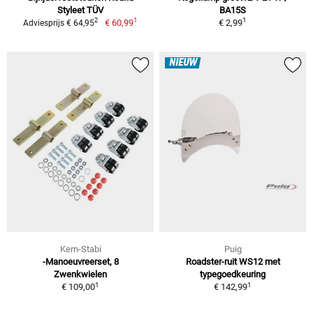
Styleet TÜV
BA15S
1
1
2
€ 60,99
€ 2,99
Adviesprijs € 64,95
NIEUW
Kern-Stabi
Puig
-Manoeuvreerset, 8
Roadster-ruit WS12 met
Zwenkwielen
typegoedkeuring
1
1
€ 109,00
€ 142,99