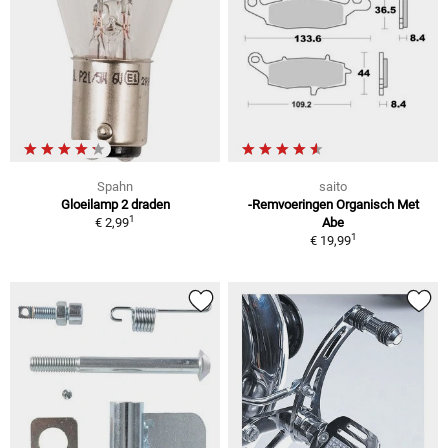
Spahn
saito
Gloeilamp 2 draden
-Remvoeringen Organisch Met
1
€ 2,99
Abe
1
€ 19,99