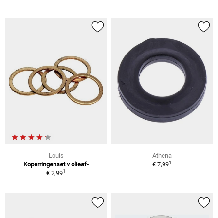
Louis
Athena
1
Koperringenset v olieaf-
€ 7,99
1
€ 2,99