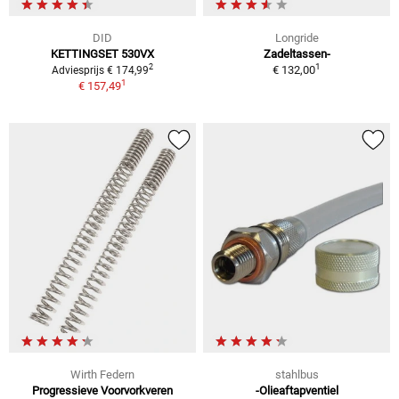
DID
Longride
KETTINGSET 530VX
Zadeltassen-
1
2
€ 132,00
Adviesprijs € 174,99
1
€ 157,49
Wirth Federn
stahlbus
Progressieve Voorvorkveren
-Olieaftapventiel