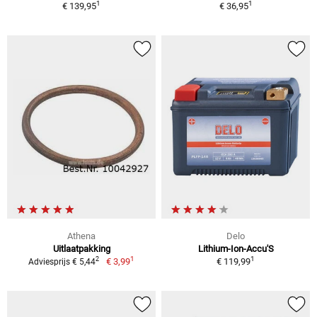
1
1
€ 139,95
€ 36,95
Athena
Delo
Uitlaatpakking
Lithium-Ion-Accu'S
1
1
2
€ 3,99
€ 119,99
Adviesprijs € 5,44