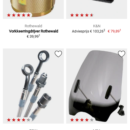
Rothewald
K&N
1
2
Vorkkeerringdrijver Rothewald
€ 79,89
Adviesprijs € 103,26
1
€ 39,99