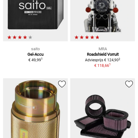
saito
MRA
Gel-Accu
Roadshield Vorruit
1
2
€ 49,99
Adviesprijs € 124,90
1
€ 118,66