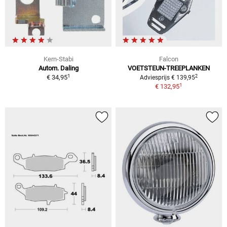
Kern-Stabi
Falcon
Autom. Daling
VOETSTEUN-TREEPLANKEN
1
2
€ 34,95
Adviesprijs € 139,95
1
€ 132,95