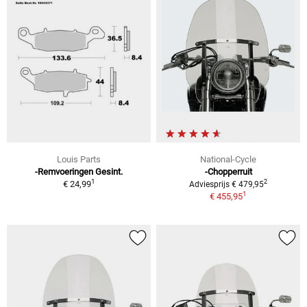
Louis Parts
National-Cycle
-Remvoeringen Gesint.
-Chopperruit
1
2
€ 24,99
Adviesprijs € 479,95
1
€ 455,95