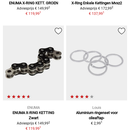
ENUMA X-RING KETT. GROEN
X-Ring Enkele Kettingen Mvxz2
2
2
Adviesprijs € 149,99
Adviesprijs € 172,99
1
1
€ 119,99
€ 137,99
ENUMA
Louis
ENUMA X-RING KETTING
Aluminium ringenset voor
Zwart
olieaftap-
1
2
€ 2,99
Adviesprijs € 149,99
1
€ 119,99