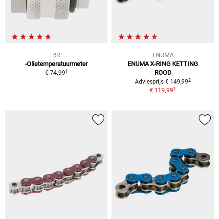
RR
ENUMA
-Olietemperatuurmeter
ENUMA X-RING KETTING
1
€ 74,99
ROOD
2
Adviesprijs € 149,99
1
€ 119,99