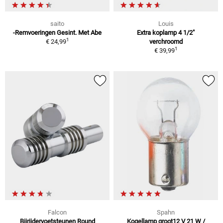
saito
Louis
-Remvoeringen Gesint. Met Abe
Extra koplamp 4 1/2"
1
€ 24,99
verchroomd
1
€ 39,99
Falcon
Spahn
Bijrijdervoetsteunen Round
Kogellamp groot12 V 21 W /