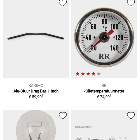
RAXIMO
RR
Alu-Stuur Drag Bar, 1 Inch
-Olietemperatuurmeter
1
1
€ 59,90
€ 74,99