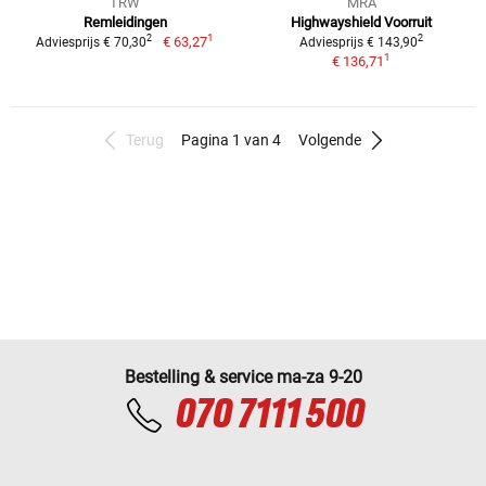
TRW
MRA
Remleidingen
Highwayshield Voorruit
1
2
2
€ 63,27
Adviesprijs € 70,30
Adviesprijs € 143,90
1
€ 136,71
Terug
Pagina 1 van 4
Volgende
Bestelling & service ma-za 9-20
070 7111 500