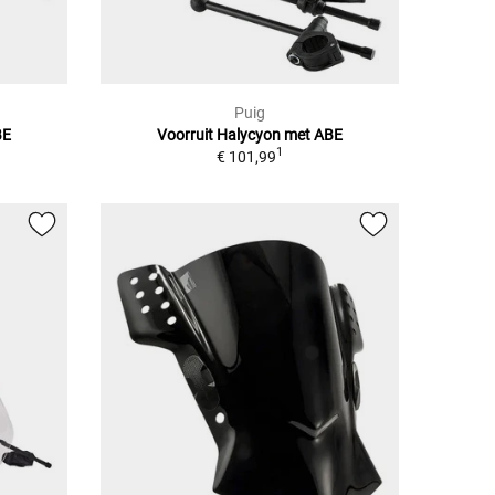
Puig
BE
Voorruit Halycyon met ABE
1
€ 101,99