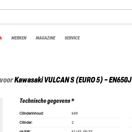
%
MERKEN
MAGAZINE
SERVICE
 voor
Kawasaki
VULCAN S (EURO 5) - EN650J
Technische gegevens *
Cilinderinhoud:
649
Cilinder:
2
pk/kW:
61/45, 48/35