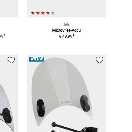
Delo
Microvlies-Accu
1
1
99
€ 49,99
NIEUW