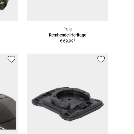
Puig
E
Remhendel Heritage
1
€ 69,99