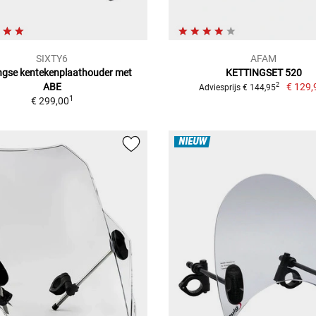
SIXTY6
AFAM
ingse kentekenplaathouder met
KETTINGSET 520
ABE
€ 129,
2
Adviesprijs € 144,95
1
€ 299,00
NIEUW