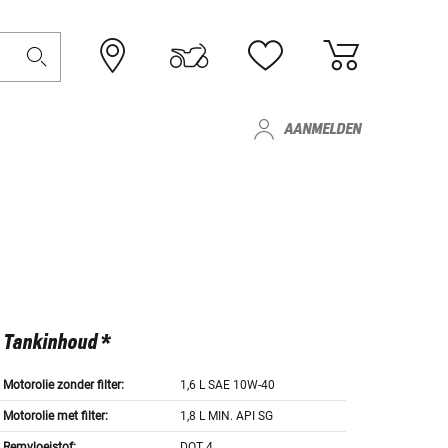
AANMELDEN
Tankinhoud *
Motorolie zonder filter:
1,6 L SAE 10W-40
Motorolie met filter:
1,8 L MIN. API SG
Remvloeistof:
DOT 4