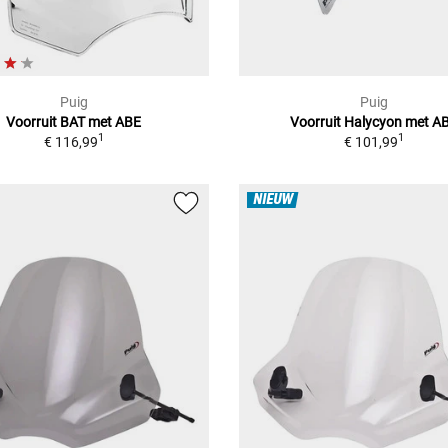
Puig
Puig
Voorruit BAT met ABE
Voorruit Halycyon met A
1
1
€ 116,99
€ 101,99
NIEUW