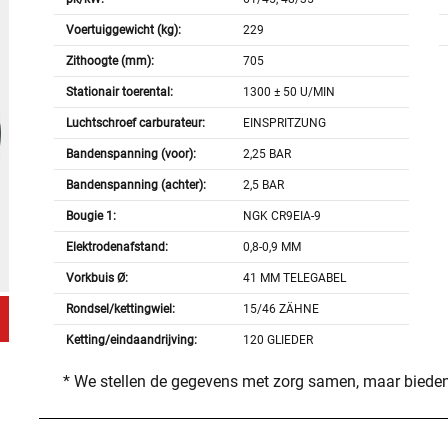
Voertuiggewicht (kg):
229
Zithoogte (mm):
705
Stationair toerental:
1300 ± 50 U/MIN
Luchtschroef carburateur:
EINSPRITZUNG
Bandenspanning (voor):
2,25 BAR
Bandenspanning (achter):
2,5 BAR
Bougie 1:
NGK CR9EIA-9
Elektrodenafstand:
0,8-0,9 MM
Vorkbuis Ø:
41 MM TELEGABEL
Rondsel/kettingwiel:
15/46 ZÄHNE
Ketting/eindaandrijving:
120 GLIEDER
* We stellen de gegevens met zorg samen, maar bieden