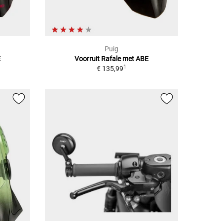
Puig
E
Voorruit Rafale met ABE
1
€ 135,99