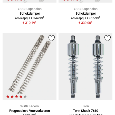
YSS Suspension
YSS Suspension
Schokdemper
Schokdemper
2
2
Adviesprijs € 344,99
Adviesprijs € 615,99
1
1
€ 310,49
€ 339,00
Wirth Federn
Ikon
Progressieve Voorvorkveren
Twin Shock 7610
1