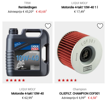
TRW
LIQUI MOLY
Remleidingen
Motorolie 4-takt 10W-40 1 l
1
1
2
€ 40,68
€ 17,49
Adviesprijs € 45,20
LIQUI MOLY
Champion
Motorolie 4-takt 10W-40
OLIEFILT. CHAMPION COF301
1
1
2
€ 62,99
€ 4,58
Adviesprijs € 6,99