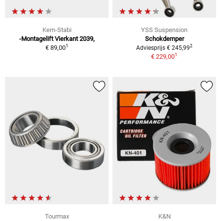
Kern-Stabi
YSS Suspension
-Montagelift Vierkant 2039,
Schokdemper
1
2
€ 89,00
Adviesprijs € 245,99
1
€ 229,00
Tourmax
K&N