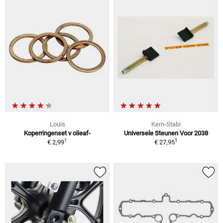
Louis
Kern-Stabi
Koperringenset v olieaf-
Universele Steunen Voor 2038
1
1
€ 2,99
€ 27,95