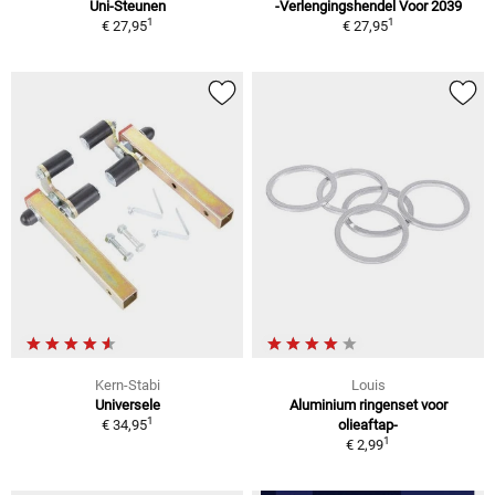
Uni-Steunen
-Verlengingshendel Voor 2039
1
1
€ 27,95
€ 27,95
Kern-Stabi
Louis
Universele
Aluminium ringenset voor
1
€ 34,95
olieaftap-
1
€ 2,99