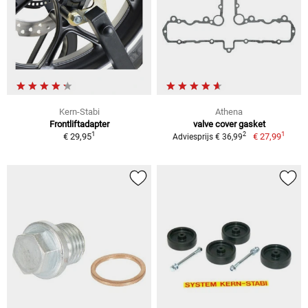
Kern-Stabi
Athena
Frontliftadapter
valve cover gasket
1
1
2
€ 29,95
€ 27,99
Adviesprijs € 36,99