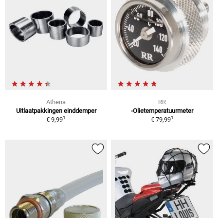
Athena
RR
Uitlaatpakkingen einddemper
-Olietemperatuurmeter
1
1
€ 9,99
€ 79,99