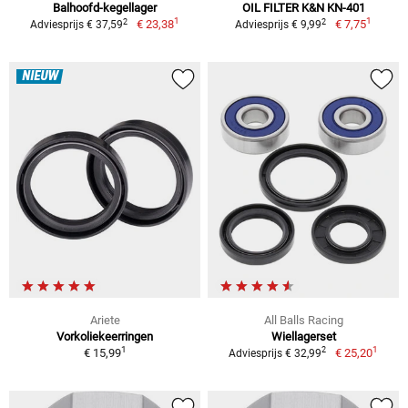
Balhoofd-kegellager
OIL FILTER K&N KN-401
1
1
2
2
€ 23,38
€ 7,75
Adviesprijs € 37,59
Adviesprijs € 9,99
NIEUW
Ariete
All Balls Racing
Vorkoliekeerringen
Wiellagerset
1
1
2
€ 15,99
€ 25,20
Adviesprijs € 32,99