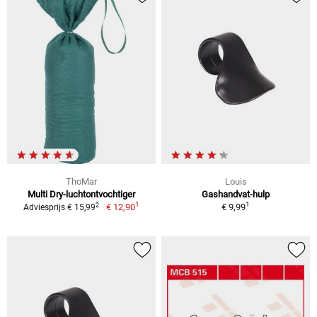
ThoMar
Louis
Multi Dry-luchtontvochtiger
Gashandvat-hulp
1
1
2
€ 12,90
€ 9,99
Adviesprijs € 15,99