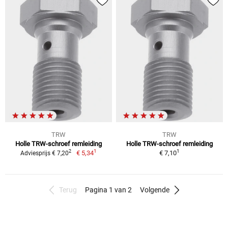
TRW
TRW
Holle TRW-schroef remleiding
Holle TRW-schroef remleiding
1
1
2
€ 5,34
€ 7,10
Adviesprijs € 7,20
Terug
Pagina 1 van 2
Volgende