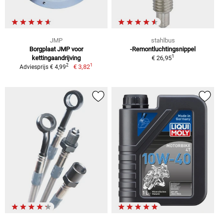
JMP
stahlbus
Borgplaat JMP voor
-Remontluchtingsnippel
1
kettingaandrijving
€ 26,95
1
2
€ 3,82
Adviesprijs € 4,99