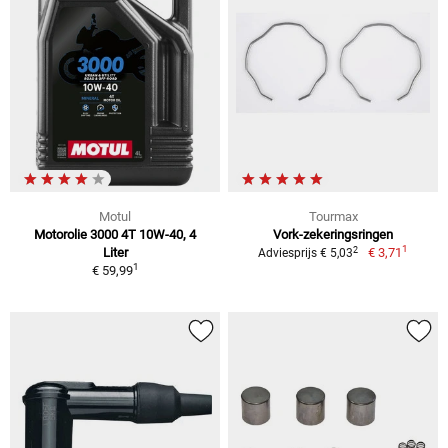
Motul
Tourmax
Motorolie 3000 4T 10W-40, 4
Vork-zekeringsringen
1
2
Liter
€ 3,71
Adviesprijs € 5,03
1
€ 59,99