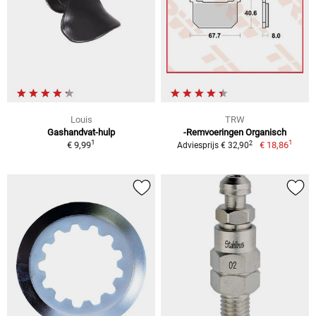
Louis
TRW
Gashandvat-hulp
-Remvoeringen Organisch
1
1
2
€ 9,99
€ 18,86
Adviesprijs € 32,90