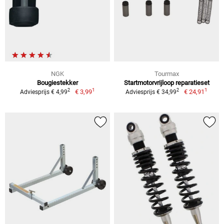
NGK
Tourmax
Bougiestekker
Startmotorvrijloop reparatieset
1
1
2
2
€ 3,99
€ 24,91
Adviesprijs € 4,99
Adviesprijs € 34,99