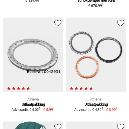
€ 129,99
schokdemper met ABE
1
€ 670,99
Athena
Athena
Uitlaatpakking
Uitlaatpakking
1
1
2
2
€ 5,99
€ 3,99
Adviesprijs € 6,02
Adviesprijs € 4,80