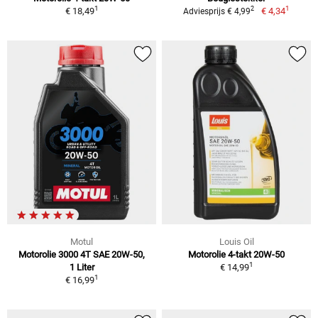
1
1
2
€ 18,49
€ 4,34
Adviesprijs € 4,99
Motul
Louis Oil
Motorolie 3000 4T SAE 20W-50,
Motorolie 4-takt 20W-50
1
1 Liter
€ 14,99
1
€ 16,99