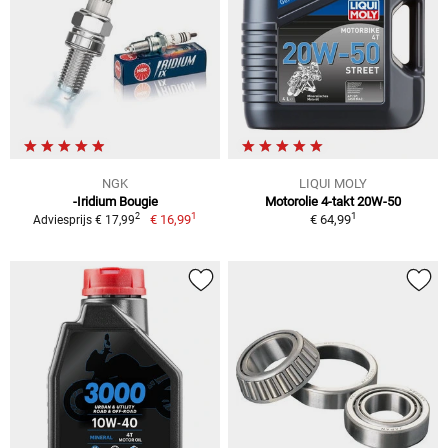
NGK
LIQUI MOLY
-Iridium Bougie
Motorolie 4-takt 20W-50
1
1
2
€ 16,99
€ 64,99
Adviesprijs € 17,99