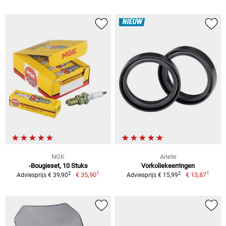
NIEUW
NGK
Ariete
-Bougieset, 10 Stuks
Vorkoliekeerringen
1
1
2
2
€ 35,90
€ 13,87
Adviesprijs € 39,90
Adviesprijs € 15,99