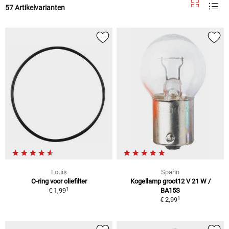
57 Artikelvarianten
Louis
Spahn
O-ring voor oliefilter
Kogellamp groot12 V 21 W /
1
€ 1,99
BA15S
1
€ 2,99