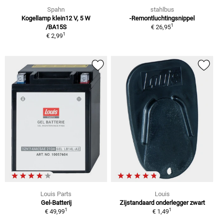
Spahn
stahlbus
Kogellamp klein12 V, 5 W
-Remontluchtingsnippel
1
/BA15S
€ 26,95
1
€ 2,99
Louis Parts
Louis
Gel-Batterij
Zijstandaard onderlegger zwart
1
1
€ 49,99
€ 1,49