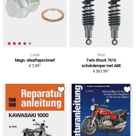
Louis
Ikon
Magn. olieaftapschroef
Twin Shock 7610
1
€ 7,99
schokdemper met ABE
1
€ 507,99