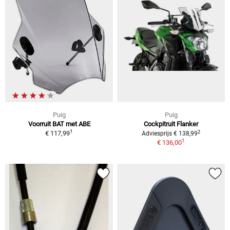
Puig
Puig
Voorruit BAT met ABE
Cockpitruit Flanker
1
2
€ 117,99
Adviesprijs € 138,99
1
€ 136,00