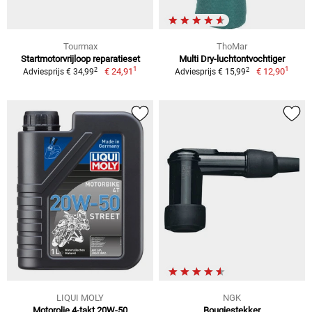
Tourmax
ThoMar
Startmotorvrijloop reparatieset
Multi Dry-luchtontvochtiger
1
1
2
2
€ 24,91
€ 12,90
Adviesprijs € 34,99
Adviesprijs € 15,99
LIQUI MOLY
NGK
Motorolie 4-takt 20W-50
Bougiestekker