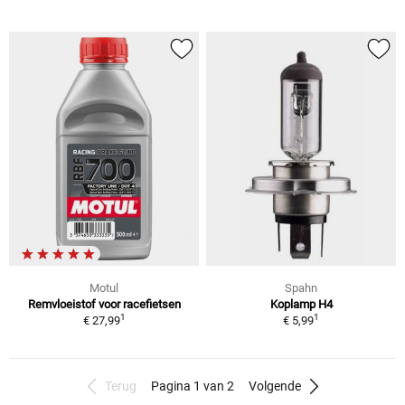
Motul
Spahn
Remvloeistof voor racefietsen
Koplamp H4
1
1
€ 27,99
€ 5,99
Terug
Pagina 1 van 2
Volgende