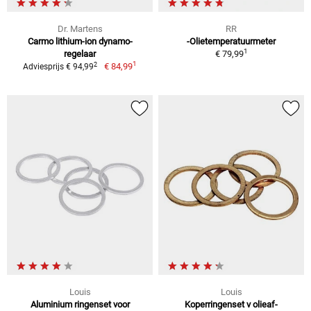
Dr. Martens
RR
Carmo lithium-ion dynamo-
-Olietemperatuurmeter
1
regelaar
€ 79,99
1
2
€ 84,99
Adviesprijs € 94,99
Louis
Louis
Aluminium ringenset voor
Koperringenset v olieaf-