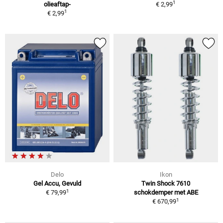
1
olieaftap-
€ 2,99
1
€ 2,99
Delo
Ikon
Gel Accu, Gevuld
Twin Shock 7610
1
€ 79,99
schokdemper met ABE
1
€ 670,99