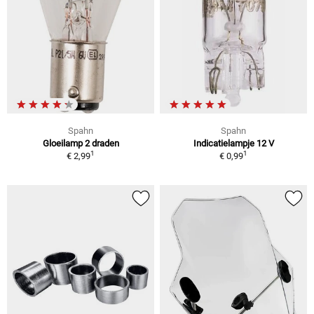
Spahn
Spahn
Gloeilamp 2 draden
Indicatielampje 12 V
1
1
€ 2,99
€ 0,99