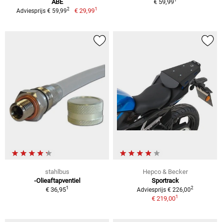
ABE
€ 59,99
1
2
€ 29,99
Adviesprijs € 59,99
stahlbus
Hepco & Becker
-Olieaftapventiel
Sportrack
1
2
€ 36,95
Adviesprijs € 226,00
1
€ 219,00