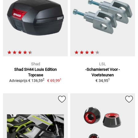
Shad
LSL
Shad SH44 Louis Edition
-Scharnierset Voor -
Topcase
Voetsteunen
1
1
2
€ 69,99
€ 34,95
Adviesprijs € 136,59