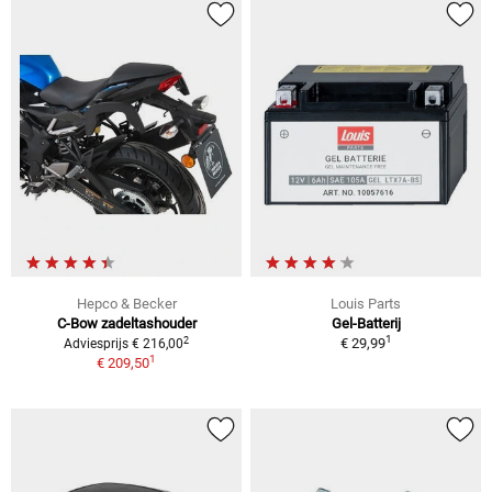
Hepco & Becker
Louis Parts
C-Bow zadeltashouder
Gel-Batterij
1
2
€ 29,99
Adviesprijs € 216,00
1
€ 209,50