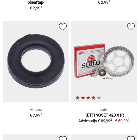
1
olieaftap-
€ 2,99
1
€ 2,99
Athena
saito
1
€ 7,99
KETTINGSET 428 X1R
1
2
€ 69,99
Adviesprijs € 89,99