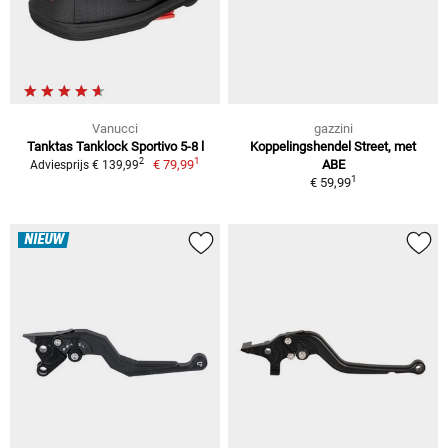
Vanucci
gazzini
Tanktas Tanklock Sportivo 5-8 l
Koppelingshendel Street, met
1
2
€ 79,99
ABE
Adviesprijs € 139,99
1
€ 59,99
NIEUW