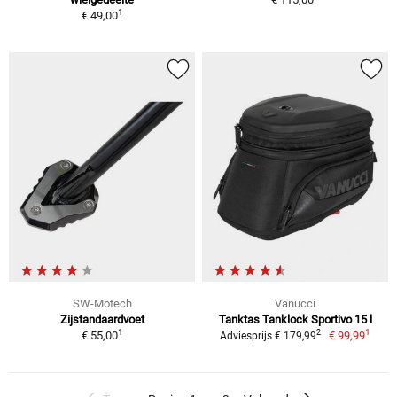
1
€ 49,00
SW-Motech
Vanucci
Zijstandaardvoet
Tanktas Tanklock Sportivo 15 l
1
1
2
€ 55,00
€ 99,99
Adviesprijs € 179,99