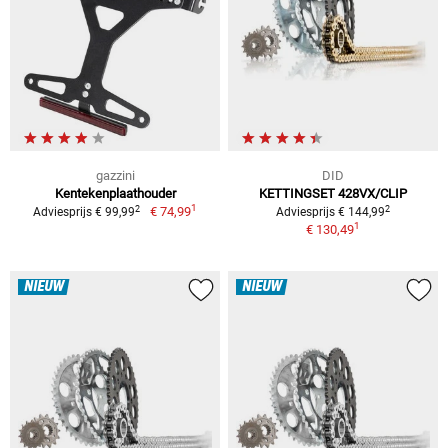
gazzini
DID
Kentekenplaathouder
KETTINGSET 428VX/CLIP
1
2
2
€ 74,99
Adviesprijs € 99,99
Adviesprijs € 144,99
1
€ 130,49
NIEUW
NIEUW