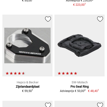
€ 55,00
Adviesprijs € 230,00
1
€ 223,00
Hepco & Becker
SW-Motech
Zijstandaardplaat
Pro Seat Ring
1
1
2
€ 59,50
€ 48,40
Adviesprijs € 50,00