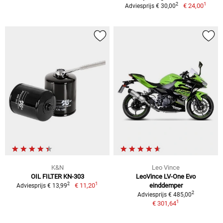
1
2
€ 24,00
Adviesprijs € 30,00
K&N
Leo Vince
OIL FILTER KN-303
LeoVince LV-One Evo
1
2
€ 11,20
einddemper
Adviesprijs € 13,99
2
Adviesprijs € 485,00
1
€ 301,64