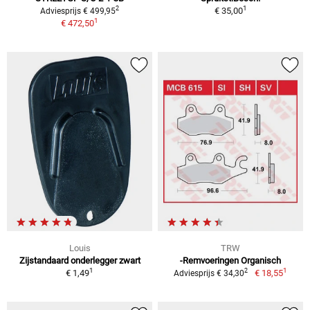
1
2
€ 35,00
Adviesprijs € 499,95
1
€ 472,50
Louis
TRW
Zijstandaard onderlegger zwart
-Remvoeringen Organisch
1
1
2
€ 1,49
€ 18,55
Adviesprijs € 34,30