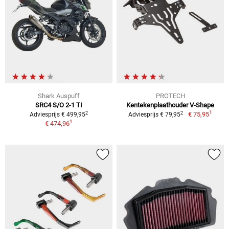
Shark Auspuff
PROTECH
SRC4 S/O 2-1 TI
Kentekenplaathouder V-Shape
1
2
2
€ 75,95
Adviesprijs € 499,95
Adviesprijs € 79,95
1
€ 474,96