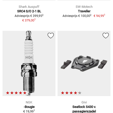
Shark Auspuff
SW-Motech
SRC4 S/O 2-1 BL
Traveller
1
2
2
€ 94,99
Adviesprijs € 399,95
Adviesprijs € 100,00
1
€ 379,00
NGK
Givi
-Bougie
Seatlock S430 v.
1
€ 19,99
passagierszadel