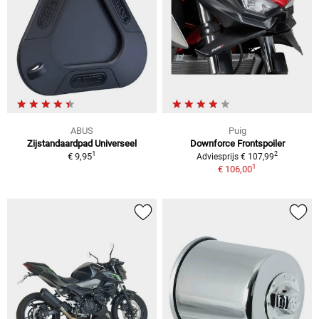
ABUS
Puig
Zijstandaardpad Universeel
Downforce Frontspoiler
1
2
€ 9,95
Adviesprijs € 107,99
1
€ 106,00