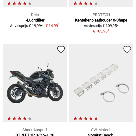
Delo
PROTECH
-Luchtfilter
Kentekenplaathouder X-Shape
1
2
2
€ 14,99
Adviesprijs € 19,99
Adviesprijs € 109,95
1
€ 103,95
Shark Auspuff
SW-Motech
STREETGP S/O 2-1 CB
Spruitst.Besch.