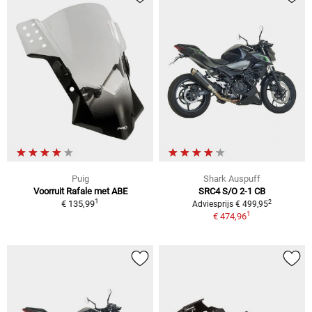
Puig
Shark Auspuff
Voorruit Rafale met ABE
SRC4 S/O 2-1 CB
1
2
€ 135,99
Adviesprijs € 499,95
1
€ 474,96