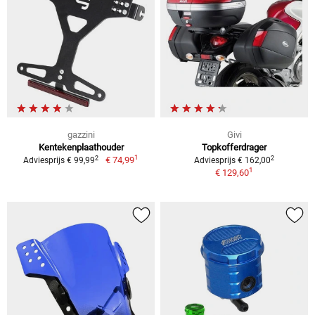
gazzini
Givi
Kentekenplaathouder
Topkofferdrager
1
2
2
€ 74,99
Adviesprijs € 99,99
Adviesprijs € 162,00
1
€ 129,60