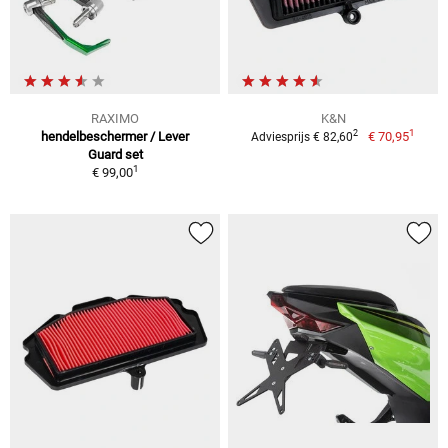
RAXIMO
K&N
1
2
hendelbeschermer / Lever
€ 70,95
Adviesprijs € 82,60
Guard set
1
€ 99,00