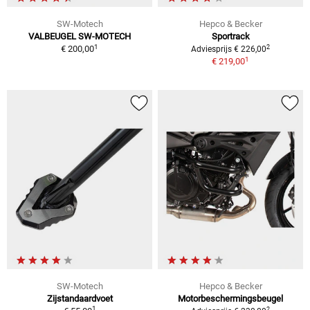
SW-Motech
Hepco & Becker
VALBEUGEL SW-MOTECH
Sportrack
1
2
€ 200,00
Adviesprijs € 226,00
1
€ 219,00
SW-Motech
Hepco & Becker
Zijstandaardvoet
Motorbeschermingsbeugel
1
2