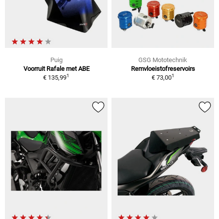
Puig
GSG Mototechnik
Voorruit Rafale met ABE
Remvloeistofreservoirs
1
1
€ 135,99
€ 73,00