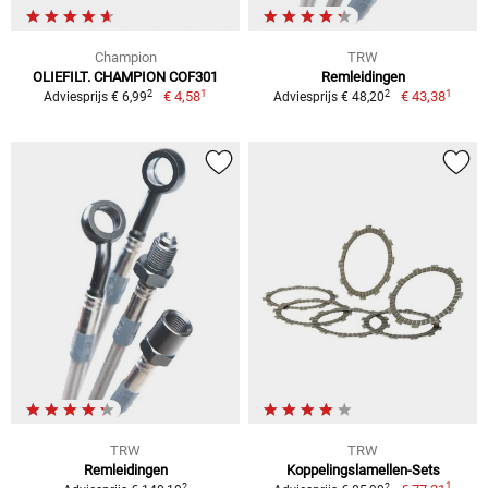
Champion
TRW
OLIEFILT. CHAMPION COF301
Remleidingen
1
1
2
2
€ 4,58
€ 43,38
Adviesprijs € 6,99
Adviesprijs € 48,20
TRW
TRW
Remleidingen
Koppelingslamellen-Sets
1
2
2