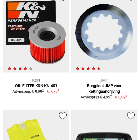
K&N
JMP
OIL FILTER K&N KN-401
Borgplaat JMP voor
1
2
€ 7,75
kettingaandrijving
Adviesprijs € 9,99
1
2
€ 3,82
Adviesprijs € 4,99