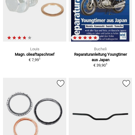
Louis
Bucheli
Magn. olieaftapschroef
Reparaturanleitung Youngtimer
1
€ 7,99
aus Japan
1
€ 39,90