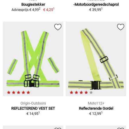
Bougiestekker
-Motorboordgereedschaprol
1
1
2
€ 4,25
€ 39,99
Adviesprijs € 4,99
Origin-Outdoors
Moto112+
REFLECTEREND VEST SET
Reflecterende Gordel
1
1
€ 14,95
€ 12,99