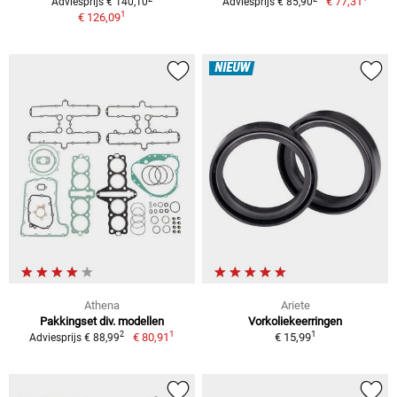
€ 77,31
Adviesprijs € 140,10
Adviesprijs € 85,90
1
€ 126,09
NIEUW
Athena
Ariete
Pakkingset div. modellen
Vorkoliekeerringen
1
1
2
€ 80,91
€ 15,99
Adviesprijs € 88,99