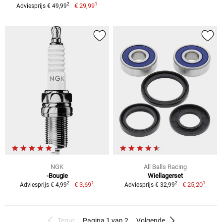
1
2
€ 29,99
Adviesprijs € 49,99
NGK
All Balls Racing
-Bougie
Wiellagerset
1
1
2
2
€ 3,69
€ 25,20
Adviesprijs € 4,99
Adviesprijs € 32,99
Terug
Pagina 1 van 2
Volgende