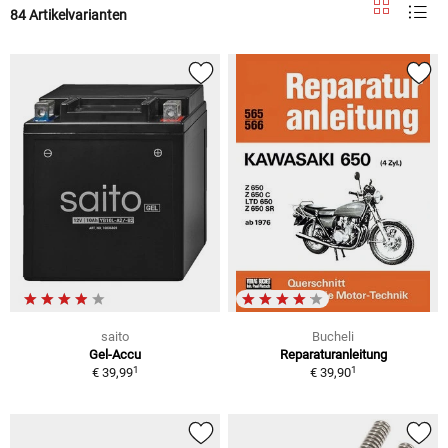
84 Artikelvarianten
saito
Bucheli
Gel-Accu
Reparaturanleitung
1
1
€ 39,99
€ 39,90