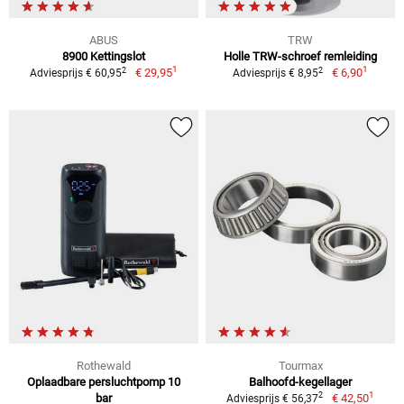
ABUS
TRW
8900 Kettingslot
Holle TRW-schroef remleiding
1
1
2
2
€ 29,95
€ 6,90
Adviesprijs € 60,95
Adviesprijs € 8,95
Rothewald
Tourmax
Oplaadbare persluchtpomp 10
Balhoofd-kegellager
1
2
bar
€ 42,50
Adviesprijs € 56,37