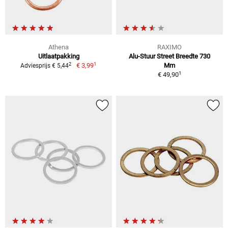
Athena
RAXIMO
Uitlaatpakking
Alu-Stuur Street Breedte 730
1
2
€ 3,99
Mm
Adviesprijs € 5,44
1
€ 49,90