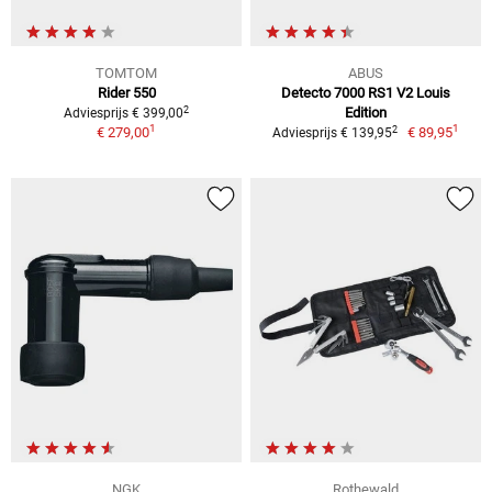
TOMTOM
ABUS
Rider 550
Detecto 7000 RS1 V2 Louis
2
Edition
Adviesprijs € 399,00
1
1
2
€ 279,00
€ 89,95
Adviesprijs € 139,95
NGK
Rothewald