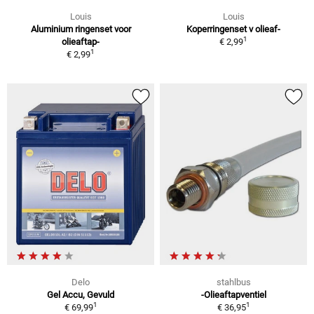
Louis
Louis
Aluminium ringenset voor
Koperringenset v olieaf-
1
olieaftap-
€ 2,99
1
€ 2,99
Delo
stahlbus
Gel Accu, Gevuld
-Olieaftapventiel
1
1
€ 69,99
€ 36,95