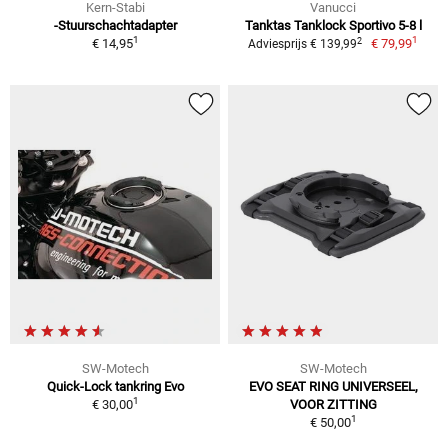
Kern-Stabi
Vanucci
-Stuurschachtadapter
Tanktas Tanklock Sportivo 5-8 l
1
1
2
€ 14,95
€ 79,99
Adviesprijs € 139,99
SW-Motech
SW-Motech
Quick-Lock tankring Evo
EVO SEAT RING UNIVERSEEL,
1
€ 30,00
VOOR ZITTING
1
€ 50,00