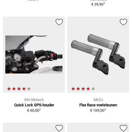
1
€ 39,90
SW-Motech
MIZU
Quick Lock GPS-houder
Flex Race voetsteunen
1
1
€ 60,00
€ 169,00