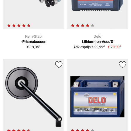
Kern-Stabi
Delo
-Prismabussen
Lithium-Ion-Accu'S
1
1
2
€ 19,95
€ 79,99
Adviesprijs € 99,99