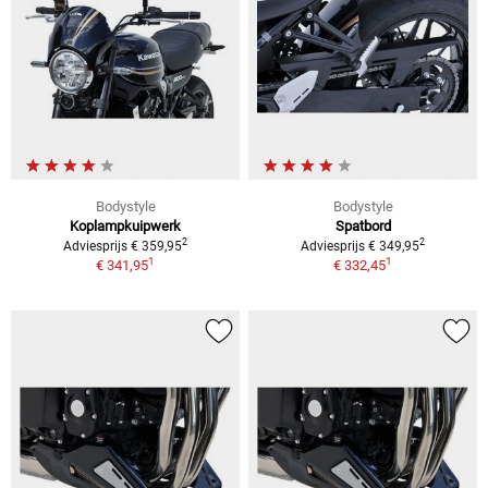
Bodystyle
Bodystyle
Koplampkuipwerk
Spatbord
2
2
Adviesprijs € 359,95
Adviesprijs € 349,95
1
1
€ 341,95
€ 332,45