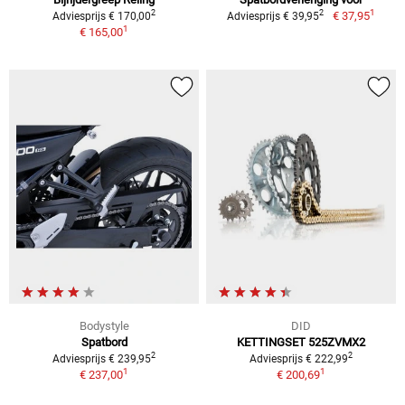
1
2
2
€ 37,95
Adviesprijs € 170,00
Adviesprijs € 39,95
1
€ 165,00
Bodystyle
DID
Spatbord
KETTINGSET 525ZVMX2
2
2
Adviesprijs € 239,95
Adviesprijs € 222,99
1
1
€ 237,00
€ 200,69