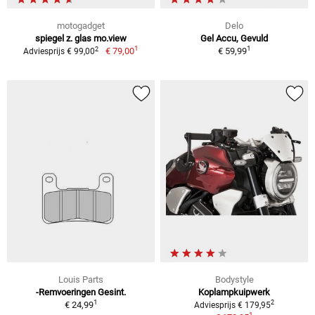
motogadget
Delo
spiegel z. glas mo.view
Gel Accu, Gevuld
1
1
2
€ 79,00
€ 59,99
Adviesprijs € 99,00
Louis Parts
Bodystyle
-Remvoeringen Gesint.
Koplampkuipwerk
1
2
€ 24,99
Adviesprijs € 179,95
1