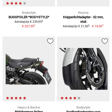
Bodystyle
Rizoma
BUGSPOILER *BODYSTYLE*
Knipperlichtadapter - 32 mm,
2
stuk
Adviesprijs € 239,95
1
1
2
€ 227,95
€ 14,50
Adviesprijs € 21,50
Hepco & Becker
Bodystyle
Bijrijdergreep Reling
Spatbordverlenging voor