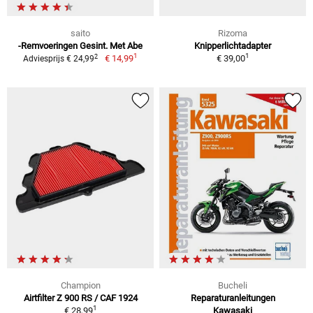
saito
Rizoma
-Remvoeringen Gesint. Met Abe
Knipperlichtadapter
1
1
2
€ 14,99
€ 39,00
Adviesprijs € 24,99
Champion
Bucheli
Airtfilter Z 900 RS / CAF 1924
Reparaturanleitungen
1
€ 28,99
Kawasaki