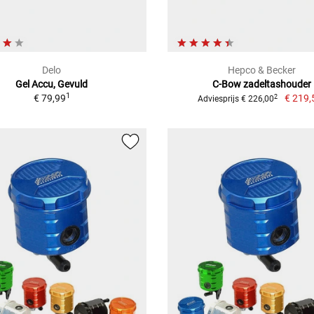
Delo
Hepco & Becker
Gel Accu, Gevuld
C-Bow zadeltashouder
1
€ 79,99
€ 219,
2
Adviesprijs € 226,00