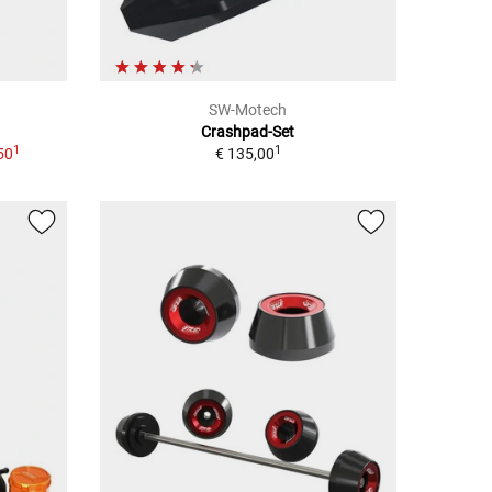
SW-Motech
Crashpad-Set
1
1
50
€ 135,00