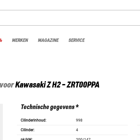
%
MERKEN
MAGAZINE
SERVICE
 voor
Kawasaki
Z H2 - ZRT00PPA
Technische gegevens *
Cilinderinhoud:
998
Cilinder:
4
pk/kW:
200/147