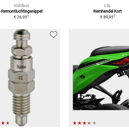
stahlbus
LSL
-Remontluchtingsnippel
Remhendel Kort
1
1
€ 26,95
€ 89,95