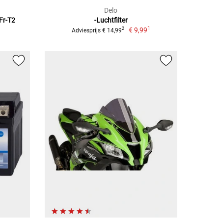
Delo
Fr-T2
-Luchtfilter
1
€ 9,99
2
Adviesprijs € 14,99