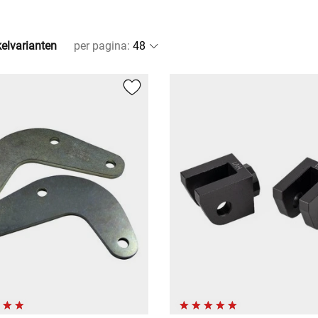
kelvarianten
per pagina
: