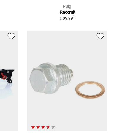
Puig
-Raceruit
1
€ 89,99