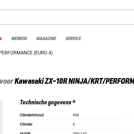
%
MERKEN
MAGAZINE
SERVICE
/PERFORMANCE (EURO 4)
 voor
Kawasaki
ZX-10R NINJA/KRT/PERFORM
Technische gegevens *
Cilinderinhoud:
998
Cilinder:
4
pk/kW:
200/147