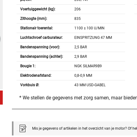
Voertuiggewicht (kg):
206
Zithoogte (mm):
835
Stationair toerental:
1100 ± 100 U/MIN
Luchtschroef carburateur:
EINSPRITZUNG 47 MM
Bandenspanning (voor):
2,5 BAR
Bandenspanning (achter):
2,9 BAR
Bougie 1:
NGK SILMAR9B9
Elektrodenafstand:
0,8-0,9 MM
Vorkbuis Ø:
43 MM USD-GABEL
* We stellen de gegevens met zorg samen, maar bieden
Mis je gegevens of artikelen in het overzicht van je motor? Of h