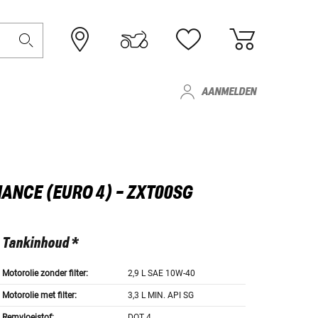
AANMELDEN
ANCE (EURO 4) - ZXT00SG
Tankinhoud *
Motorolie zonder filter:
2,9 L SAE 10W-40
Motorolie met filter:
3,3 L MIN. API SG
Remvloeistof:
DOT 4