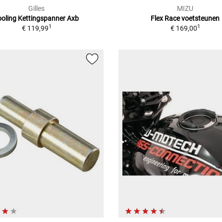
Gilles
MIZU
ooling Kettingspanner Axb
Flex Race voetsteunen
1
1
€ 119,99
€ 169,00