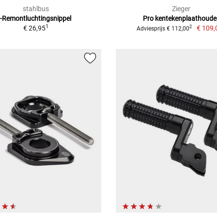
stahlbus
Zieger
-Remontluchtingsnippel
Pro kentekenplaathoude
1
€ 26,95
€ 109,
2
Adviesprijs € 112,00