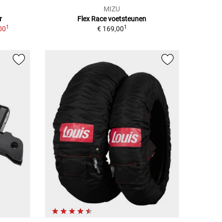
MIZU
r
Flex Race voetsteunen
1
1
00
€ 169,00