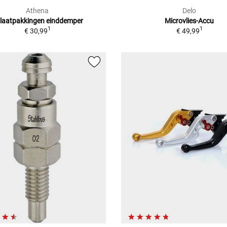
Athena
Delo
tlaatpakkingen einddemper
Microvlies-Accu
1
1
€ 30,99
€ 49,99