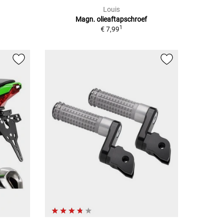
Louis
Magn. olieaftapschroef
1
€ 7,99