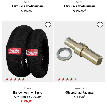
MIZU
MIZU
Flex Race voetsteunen
Flex Race voetsteunen
1
1
€ 169,00
€ 169,00
Louis
Kern-Stabi
Bandenwarmer Basic
-Stuurschachtadapter
1
2
€ 14,95
Adviesprijs € 299,00
1
€ 199,00