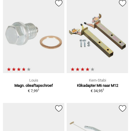
Louis
Kern-Stabi
Magn. olieaftapschroef
Klikadapter M6 naar M12
1
1
€ 7,99
€ 34,95