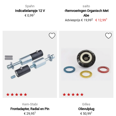
Spahn
saito
Indicatielampje 12 V
-Remvoeringen Organisch Met
1
€ 0,99
Abe
1
2
€ 12,99
Adviesprijs € 19,99
Kern-Stabi
Gilles
Frontadapter, Radial en Pin
Olievulplug
1
1
€ 29,95
€ 50,99