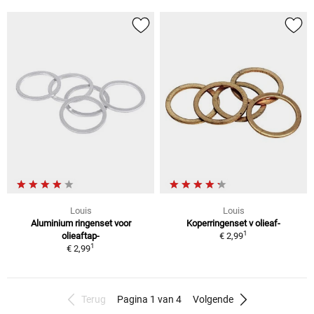
Louis
Louis
Aluminium ringenset voor
Koperringenset v olieaf-
1
olieaftap-
€ 2,99
1
€ 2,99
Terug
Pagina 1 van 4
Volgende