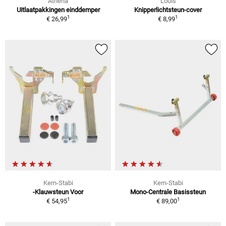
Athena
Louis
Uitlaatpakkingen einddemper
Knipperlichtsteun-cover
1
1
€ 26,99
€ 8,99
Kern-Stabi
Kern-Stabi
-Klauwsteun Voor
Mono-Centrale Basissteun
1
1
€ 54,95
€ 89,00