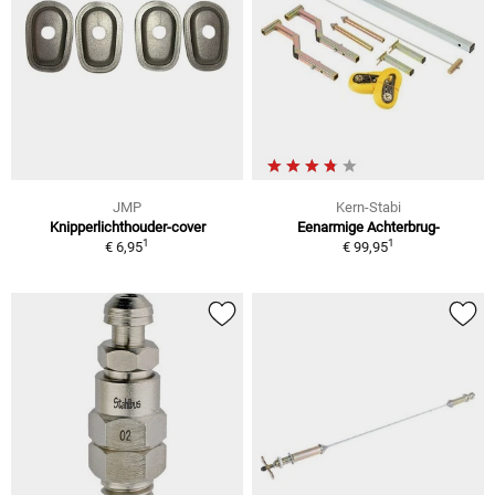
JMP
Kern-Stabi
Knipperlichthouder-cover
Eenarmige Achterbrug-
1
1
€ 6,95
€ 99,95