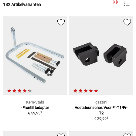
182 Artikelvarianten
Kern-Stabi
gazzini
-Frontliftadapter
Voetsteunschar. Voor Fr-T1/Fr-
1
€ 59,95
T2
1
€ 29,99