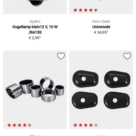
Spahn
Kern-Stabi
Kogellamp klein12 V, 10 W
Universele
1
/BA15S
€ 34,95
1
€ 2,99