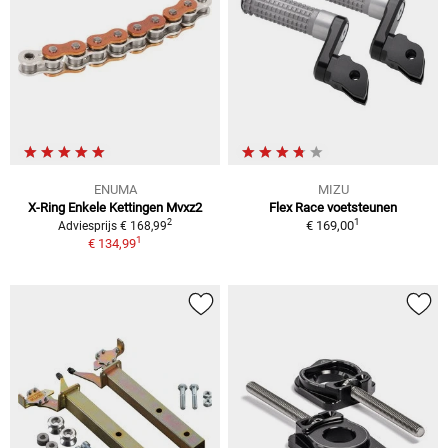
ENUMA
MIZU
X-Ring Enkele Kettingen Mvxz2
Flex Race voetsteunen
1
2
€ 169,00
Adviesprijs € 168,99
1
€ 134,99