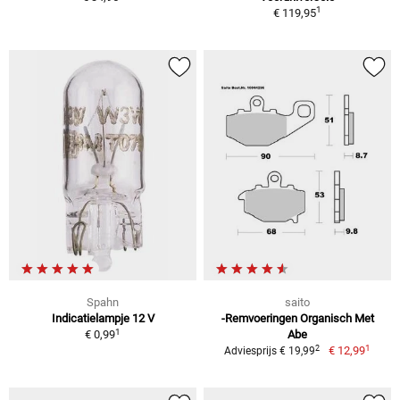
1
€ 119,95
Spahn
saito
Indicatielampje 12 V
-Remvoeringen Organisch Met
1
€ 0,99
Abe
1
2
€ 12,99
Adviesprijs € 19,99