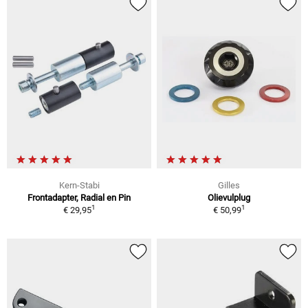
Kern-Stabi
Gilles
Frontadapter, Radial en Pin
Olievulplug
1
1
€ 29,95
€ 50,99