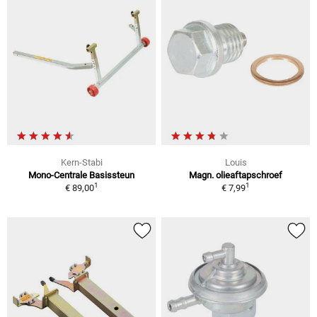
Kern-Stabi
Louis
Mono-Centrale Basissteun
Magn. olieaftapschroef
1
1
€ 89,00
€ 7,99