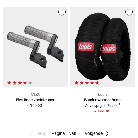
MIZU
Louis
Flex Race voetsteunen
Bandenwarmer Basic
1
2
€ 169,00
Adviesprijs € 299,00
1
€ 199,00
Terug
Pagina 1 van 5
Volgende