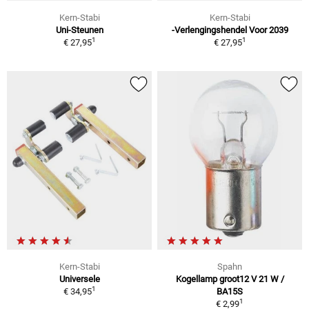
Kern-Stabi
Kern-Stabi
Uni-Steunen
-Verlengingshendel Voor 2039
1
1
€ 27,95
€ 27,95
Kern-Stabi
Spahn
Universele
Kogellamp groot12 V 21 W /
1
€ 34,95
BA15S
1
€ 2,99