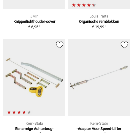
JMP
Louis Parts
Knipperlichthouder-cover
Organische remblokken
1
1
€ 6,95
€ 19,99
Kern-Stabi
Kern-Stabi
Eenarmige Achterbrug-
-Adapter Voor Speed-Lifter
1
1