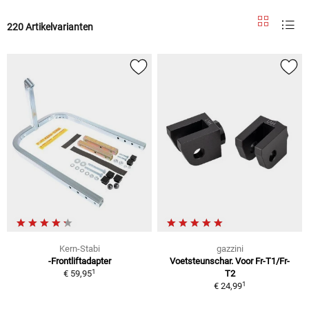
220 Artikelvarianten
Kern-Stabi
gazzini
-Frontliftadapter
Voetsteunschar. Voor Fr-T1/Fr-
1
€ 59,95
T2
1
€ 24,99