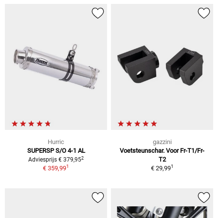
Hurric
gazzini
SUPERSP S/O 4-1 AL
Voetsteunschar. Voor Fr-T1/Fr-
2
T2
Adviesprijs € 379,95
1
1
€ 359,99
€ 29,99