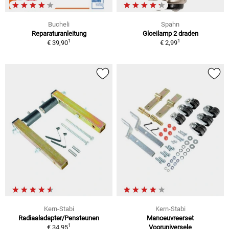
Bucheli
Spahn
Reparaturanleitung
Gloeilamp 2 draden
1
1
€ 39,90
€ 2,99
Kern-Stabi
Kern-Stabi
Radiaaladapter/Pensteunen
Manoeuvreerset
1
€ 34,95
Vooruniversele