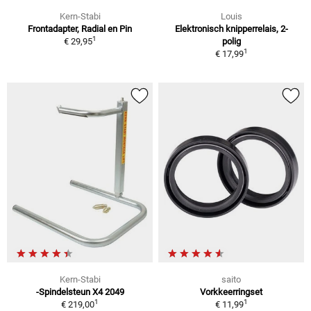
Kern-Stabi
Louis
Frontadapter, Radial en Pin
Elektronisch knipperrelais, 2-
1
€ 29,95
polig
1
€ 17,99
Kern-Stabi
saito
-Spindelsteun X4 2049
Vorkkeerringset
1
1
€ 219,00
€ 11,99