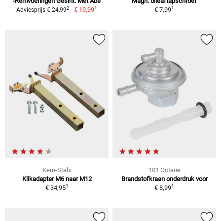
-Remvoeringen Gesint. Met Abe
Magn. olieaftapschroef
1
1
2
€ 19,99
€ 7,99
Adviesprijs € 24,99
Kern-Stabi
101 Octane
Klikadapter M6 naar M12
Brandstofkraan onderdruk voor
1
1
€ 34,95
€ 8,99