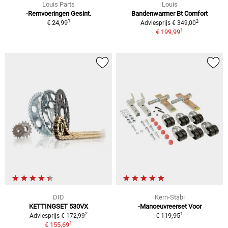
Louis Parts
Louis
-Remvoeringen Gesint.
Bandenwarmer Bt Comfort
1
2
€ 24,99
Adviesprijs € 349,00
1
€ 199,99
DID
Kern-Stabi
KETTINGSET 530VX
-Manoeuvreerset Voor
1
2
€ 119,95
Adviesprijs € 172,99
1
€ 155,69