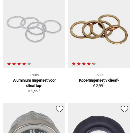
Louis
Louis
Aluminium ringenset voor
Koperringenset v olieaf-
1
olieaftap-
€ 2,99
1
€ 2,99