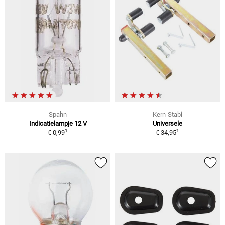
Spahn
Kern-Stabi
Indicatielampje 12 V
Universele
1
1
€ 0,99
€ 34,95