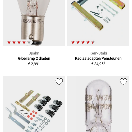
Spahn
Kern-Stabi
Gloeilamp 2 draden
Radiaaladapter/Pensteunen
1
1
€ 2,99
€ 34,95