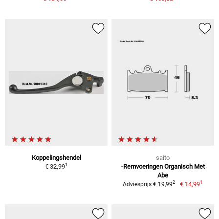
Koppelingshendel
saito
1
€ 32,99
-Remvoeringen Organisch Met
Abe
1
2
€ 14,99
Adviesprijs € 19,99