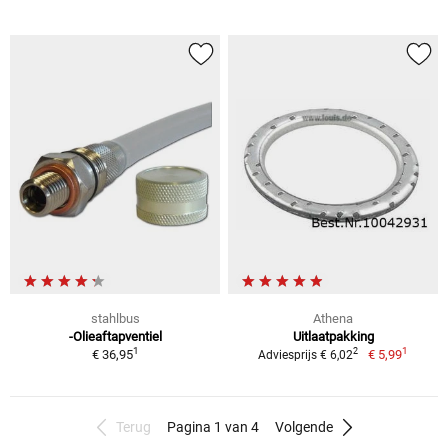
stahlbus
Athena
-Olieaftapventiel
Uitlaatpakking
1
1
2
€ 36,95
€ 5,99
Adviesprijs € 6,02
Terug
Pagina 1 van 4
Volgende