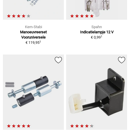
Kern-Stabi
Spahn
Manoeuvreerset
Indicatielampje 12 V
1
Vooruniversele
€ 0,99
1
€ 119,95