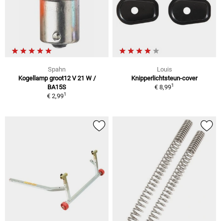
Spahn
Louis
Kogellamp groot12 V 21 W /
Knipperlichtsteun-cover
1
BA15S
€ 8,99
1
€ 2,99