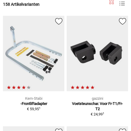
158 Artikelvarianten
Kern-Stabi
gazzini
-Frontliftadapter
Voetsteunschar. Voor Fr-T1/Fr-
1
€ 59,95
T2
1
€ 24,99