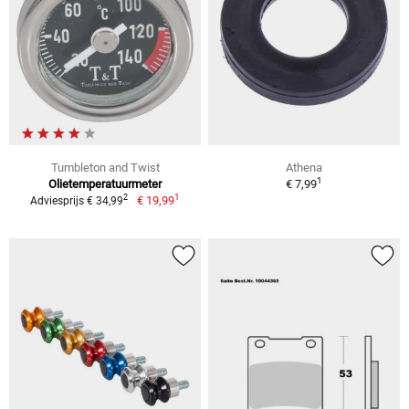
Tumbleton and Twist
Athena
1
Olietemperatuurmeter
€ 7,99
1
2
€ 19,99
Adviesprijs € 34,99