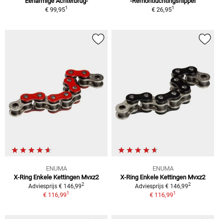
Eenarmige Achterbrug-
-Remontluchtingsnippel
1
1
€ 99,95
€ 26,95
ENUMA
ENUMA
X-Ring Enkele Kettingen Mvxz2
X-Ring Enkele Kettingen Mvxz2
2
2
Adviesprijs € 146,99
Adviesprijs € 146,99
1
1
€ 116,99
€ 116,99