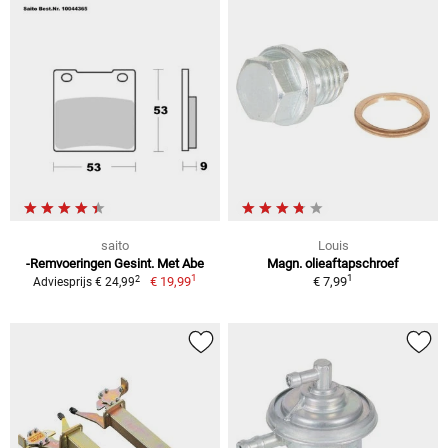
saito
Louis
-Remvoeringen Gesint. Met Abe
Magn. olieaftapschroef
1
1
2
€ 19,99
€ 7,99
Adviesprijs € 24,99