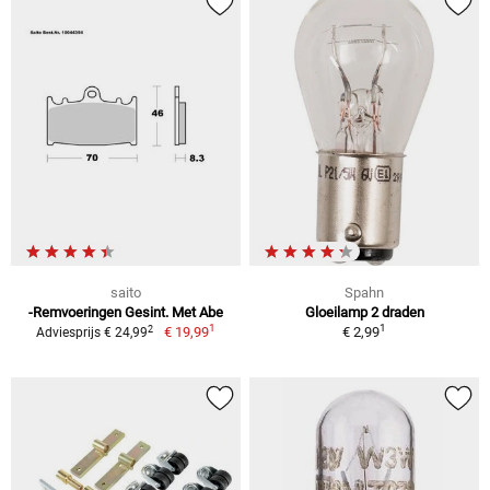
saito
Spahn
-Remvoeringen Gesint. Met Abe
Gloeilamp 2 draden
1
1
2
€ 19,99
€ 2,99
Adviesprijs € 24,99