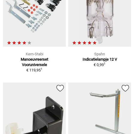
Kern-Stabi
Spahn
Manoeuvreerset
Indicatielampje 12 V
1
Vooruniversele
€ 0,99
1
€ 119,95