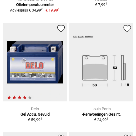
1
Olietemperatuurmeter
€ 7,99
1
2
€ 19,99
Adviesprijs € 34,99
Delo
Louis Parts
Gel Accu, Gevuld
-Remvoeringen Gesint.
1
1
€ 59,99
€ 24,99