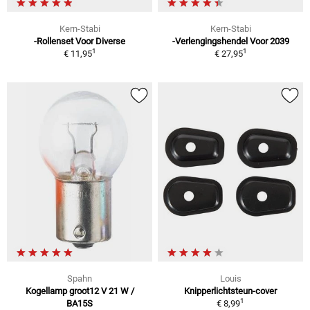
Kern-Stabi
Kern-Stabi
-Rollenset Voor Diverse
-Verlengingshendel Voor 2039
1
1
€ 11,95
€ 27,95
Spahn
Louis
Kogellamp groot12 V 21 W /
Knipperlichtsteun-cover
1
BA15S
€ 8,99