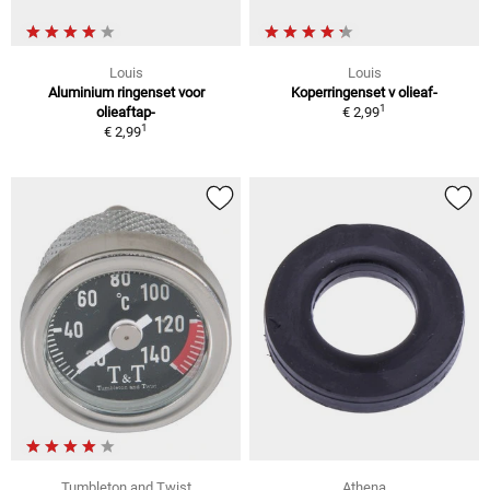
Louis
Louis
Aluminium ringenset voor
Koperringenset v olieaf-
1
olieaftap-
€ 2,99
1
€ 2,99
Tumbleton and Twist
Athena