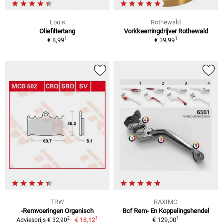
Louis
Rothewald
Oliefiltertang
Vorkkeerringdrijver Rothewald
1
1
€ 8,99
€ 39,99
TRW
RAXIMO
-Remvoeringen Organisch
Bcf Rem- En Koppelingshendel
1
1
2
€ 18,12
€ 129,00
Adviesprijs € 32,90