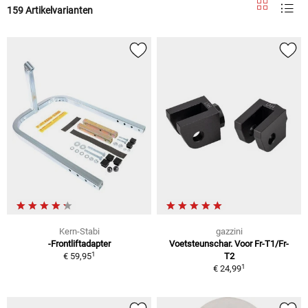
159 Artikelvarianten
Kern-Stabi
gazzini
-Frontliftadapter
Voetsteunschar. Voor Fr-T1/Fr-
1
€ 59,95
T2
1
€ 24,99