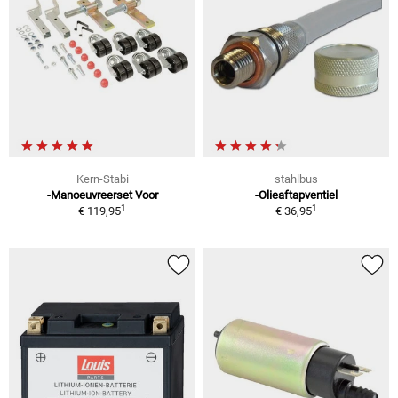
Kern-Stabi
stahlbus
-Manoeuvreerset Voor
-Olieaftapventiel
1
1
€ 119,95
€ 36,95