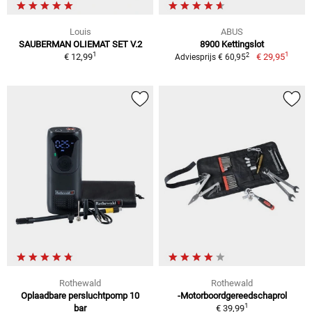
Louis
ABUS
SAUBERMAN OLIEMAT SET V.2
8900 Kettingslot
1
1
2
€ 12,99
€ 29,95
Adviesprijs € 60,95
Rothewald
Rothewald
Oplaadbare persluchtpomp 10
-Motorboordgereedschaprol
1
bar
€ 39,99