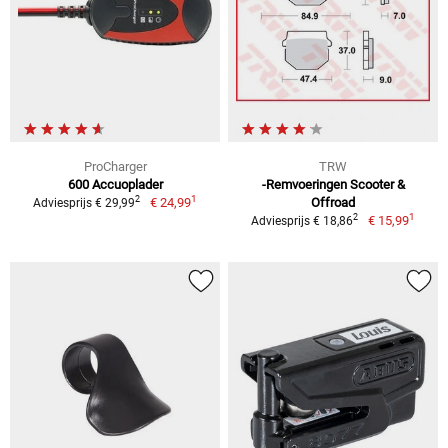
ProCharger
TRW
600 Accuoplader
-Remvoeringen Scooter &
1
2
€ 24,99
Offroad
Adviesprijs € 29,99
1
2
€ 15,99
Adviesprijs € 18,86