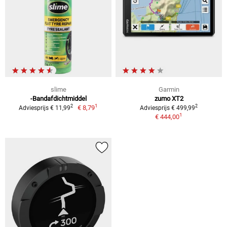
slime
Garmin
-Bandafdichtmiddel
zumo XT2
1
2
2
€ 8,79
Adviesprijs € 11,99
Adviesprijs € 499,99
1
€ 444,00