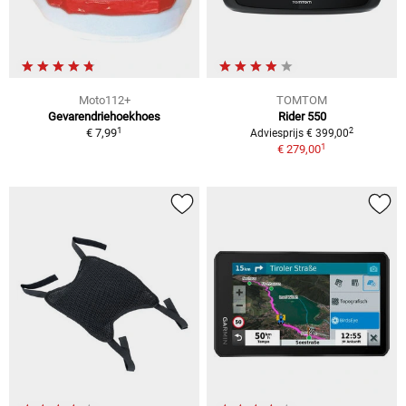
Moto112+
TOMTOM
Gevarendriehoekhoes
Rider 550
1
2
€ 7,99
Adviesprijs € 399,00
1
€ 279,00