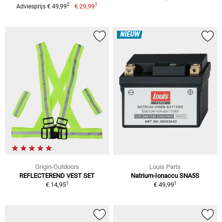
1
2
€ 29,99
Adviesprijs € 49,99
NIEUW
Origin-Outdoors
Louis Parts
REFLECTEREND VEST SET
Natrium-Ionaccu SNA5S
1
1
€ 14,95
€ 49,99