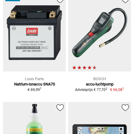
Louis Parts
BOSCH
Natrium-ionaccu SNA7S
accu-luchtpomp
1
1
2
€ 69,99
€ 66,08
Adviesprijs € 77,70