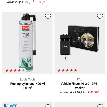
1
2
€ 89,95
Adviesprijs € 139,95
Louis Tech
PAJ
Pechspray inhoud: 400 Ml
Vehicle Finder 4G 2.0 - GPS-
1
€ 8,99
tracker
1
2
€ 43,99
Adviesprijs € 99,99
NIEUW