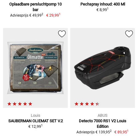
Oplaadbare persluchtpomp 10
Pechspray inhoud: 400 Ml
1
bar
€ 8,99
1
2
€ 29,99
Adviesprijs € 49,99
Louis
ABUS
SAUBERMAN OLIEMAT SET V.2
Detecto 7000 RS1 V2 Louis
1
€ 12,99
Edition
1
2
€ 89,95
Adviesprijs € 139,95