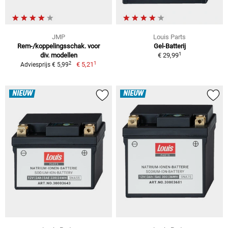
JMP
Louis Parts
Rem-/koppelingsschak. voor
Gel-Batterij
1
div. modellen
€ 29,99
1
2
€ 5,21
Adviesprijs € 5,99
NIEUW
NIEUW