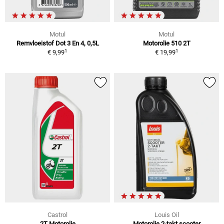
Motul
Motul
Remvloeistof Dot 3 En 4, 0,5L
Motorolie 510 2T
1
1
€ 9,99
€ 19,99
Castrol
Louis Oil
2T Motorolie
Motorolie 2-takt scooter