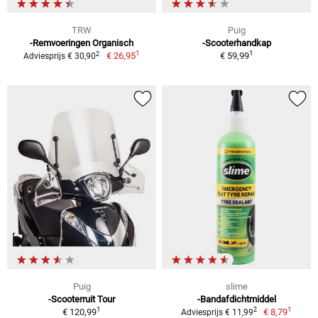
TRW
Puig
-Remvoeringen Organisch
-Scooterhandkap
1
1
2
€ 26,95
€ 59,99
Adviesprijs € 30,90
Puig
slime
-Scooterruit Tour
-Bandafdichtmiddel
1
1
2
€ 120,99
€ 8,79
Adviesprijs € 11,99