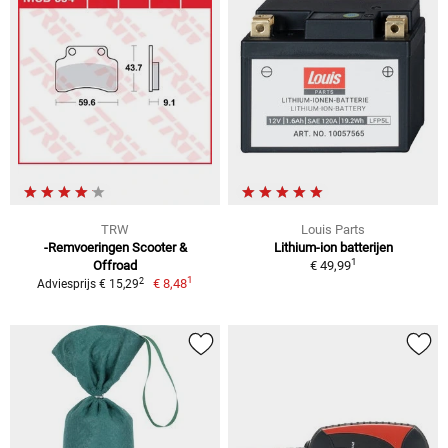
TRW
Louis Parts
-Remvoeringen Scooter &
Lithium-ion batterijen
1
Offroad
€ 49,99
1
2
€ 8,48
Adviesprijs € 15,29