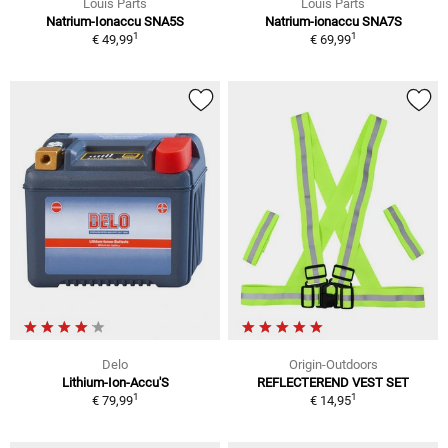
Louis Parts
Louis Parts
Natrium-Ionaccu SNA5S
Natrium-ionaccu SNA7S
1
1
€ 49,99
€ 69,99
Delo
Origin-Outdoors
Lithium-Ion-Accu'S
REFLECTEREND VEST SET
1
1
€ 79,99
€ 14,95