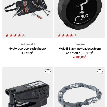
Rothewald
Beeline
-Motorboordgereedschaprol
Moto Ii Black navigatiesysteem
1
2
€ 39,99
Adviesprijs € 199,99
1
€ 183,00