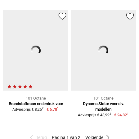
101 Octane
101 Octane
Brandstofkraan onderdruk voor
Dynamo Stator voor div.
1
2
€ 6,78
modellen
Adviesprijs € 8,25
1
2
€ 24,82
Adviesprijs € 48,99
Terug
Pagina 1 van 2
Volgende