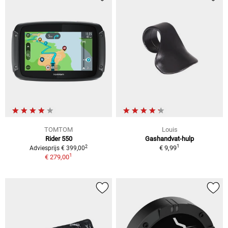
TOMTOM
Louis
Rider 550
Gashandvat-hulp
1
2
€ 9,99
Adviesprijs € 399,00
1
€ 279,00