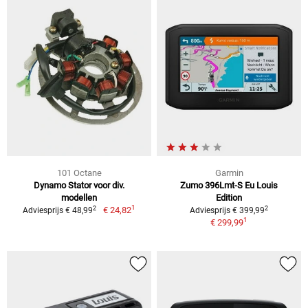
101 Octane
Garmin
Dynamo Stator voor div.
Zumo 396Lmt-S Eu Louis
modellen
Edition
1
2
2
€ 24,82
Adviesprijs € 48,99
Adviesprijs € 399,99
1
€ 299,99