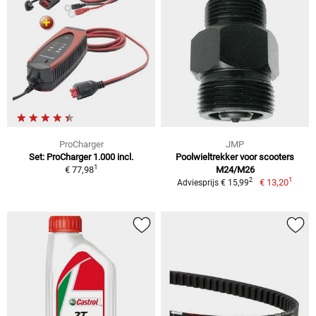
ProCharger
JMP
Set: ProCharger 1.000 incl.
Poolwieltrekker voor scooters
1
€ 77,98
M24/M26
1
2
€ 13,20
Adviesprijs € 15,99