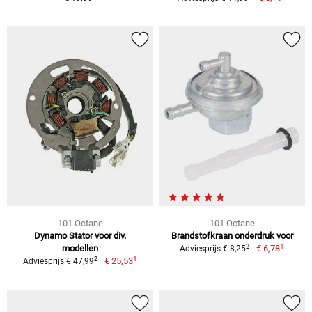
101 Octane
101 Octane
Dynamo Stator voor div.
Brandstofkraan onderdruk voor
1
2
modellen
€ 6,78
Adviesprijs € 8,25
1
2
€ 25,53
Adviesprijs € 47,99