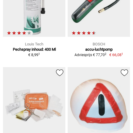
Louis Tech
BOSCH
Pechspray inhoud: 400 Ml
accu-luchtpomp
1
1
2
€ 8,99
€ 66,08
Adviesprijs € 77,70