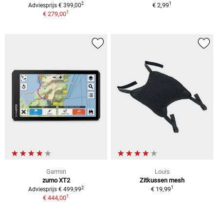
1
2
€ 2,99
Adviesprijs € 399,00
1
€ 279,00
Garmin
Louis
zumo XT2
Zitkussen mesh
1
2
€ 19,99
Adviesprijs € 499,99
1
€ 444,00