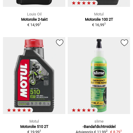
Louis Oil
Motul
Motorolie 2-takt
Motorolie 100 2T
1
1
€ 14,99
€ 16,99
Motul
slime
Motorolie 510 2T
-Bandafdichtmiddel
1
1
2
€ 19,99
€ 8,79
Adviesprijs € 11,99