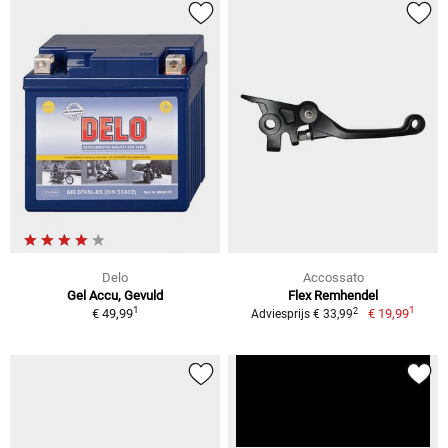
Delo
Accossato
Gel Accu, Gevuld
Flex Remhendel
1
1
2
€ 49,99
€ 19,99
Adviesprijs € 33,99