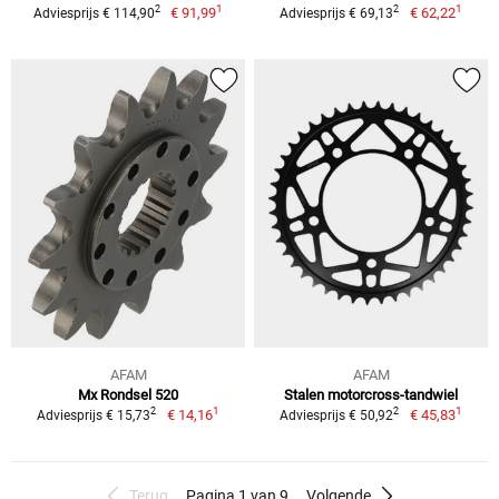
1
1
2
2
€ 91,99
€ 62,22
Adviesprijs € 114,90
Adviesprijs € 69,13
AFAM
AFAM
Mx Rondsel 520
Stalen motorcross-tandwiel
1
1
2
2
€ 14,16
€ 45,83
Adviesprijs € 15,73
Adviesprijs € 50,92
Terug
Pagina 1 van 9
Volgende