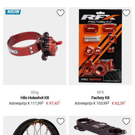
NIEUW
Xtrig
RFX
Hilo Holeshot Kit
Factory Kit
1
1
2
2
€ 97,43
€ 62,39
Adviesprijs € 111,99
Adviesprijs € 103,99