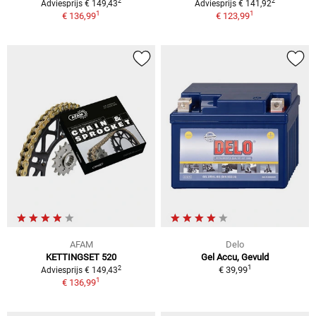
2
2
Adviesprijs € 149,43
Adviesprijs € 141,92
1
1
€ 136,99
€ 123,99
AFAM
Delo
KETTINGSET 520
Gel Accu, Gevuld
1
2
€ 39,99
Adviesprijs € 149,43
1
€ 136,99