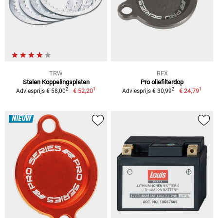
TRW
RFX
Stalen Koppelingsplaten
Pro oliefilterdop
1
1
2
2
€ 52,20
€ 24,79
Adviesprijs € 58,00
Adviesprijs € 30,99
NIEUW