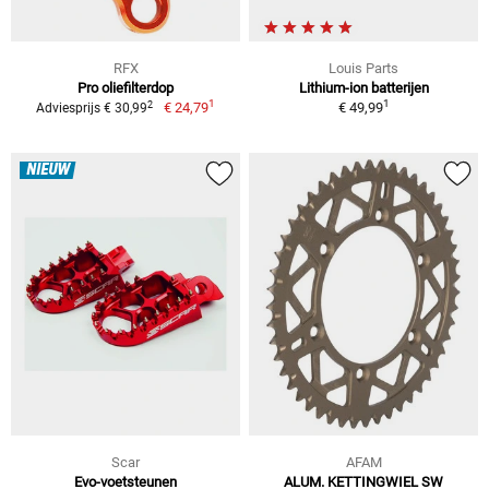
RFX
Louis Parts
Pro oliefilterdop
Lithium-ion batterijen
1
1
2
€ 24,79
€ 49,99
Adviesprijs € 30,99
NIEUW
Scar
AFAM
Evo-voetsteunen
ALUM. KETTINGWIEL SW