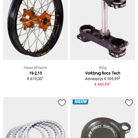
Haan Wheels
Xtrig
19-2,15
Vorkbrug Rocs Tech
1
2
€ 619,00
Adviesprijs € 509,99
1
€ 443,69
NIEUW