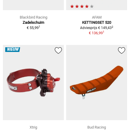
Blackbird Racing
AFAM
Zadelschuim
KETTINGSET 520
1
2
€ 55,99
Adviesprijs € 149,43
1
€ 136,99
NIEUW
Xtrig
Bud Racing