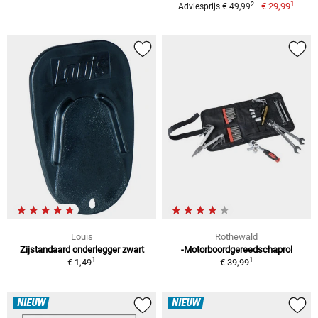
1
2
€ 29,99
Adviesprijs € 49,99
Louis
Rothewald
Zijstandaard onderlegger zwart
-Motorboordgereedschaprol
1
1
€ 1,49
€ 39,99
NIEUW
NIEUW