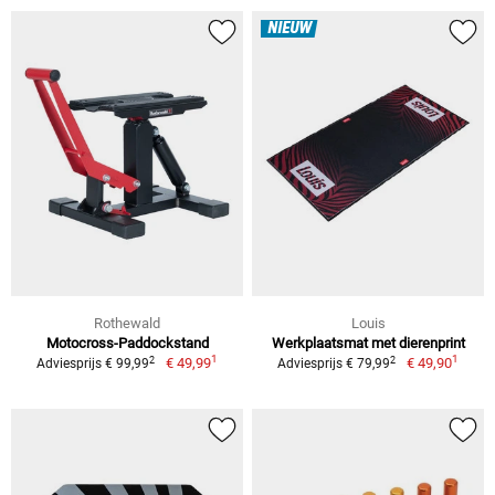
NIEUW
Rothewald
Louis
Motocross-Paddockstand
Werkplaatsmat met dierenprint
1
1
2
2
€ 49,99
€ 49,90
Adviesprijs € 99,99
Adviesprijs € 79,99