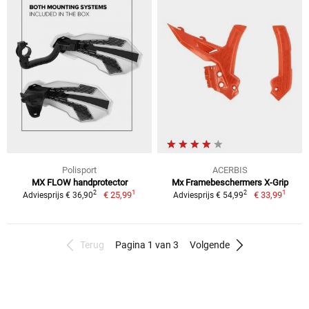
Polisport
ACERBIS
MX FLOW handprotector
Mx Framebeschermers X-Grip
1
1
2
2
€ 25,99
€ 33,99
Adviesprijs € 36,90
Adviesprijs € 54,99
Terug
Pagina 1 van 3
Volgende