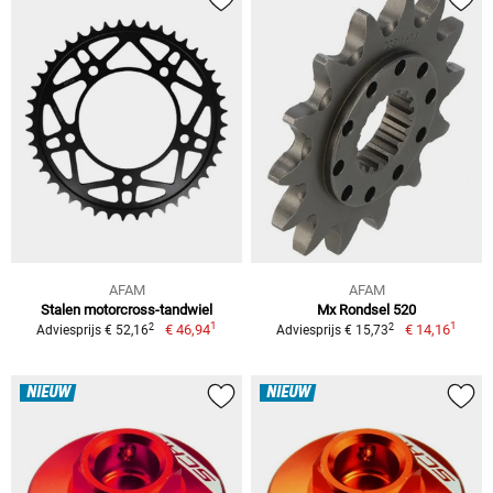
AFAM
AFAM
Stalen motorcross-tandwiel
Mx Rondsel 520
1
1
2
2
€ 46,94
€ 14,16
Adviesprijs € 52,16
Adviesprijs € 15,73
NIEUW
NIEUW