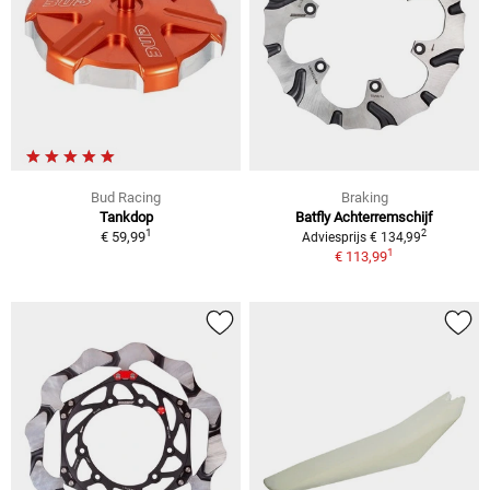
Bud Racing
Braking
Tankdop
Batfly Achterremschijf
1
2
€ 59,99
Adviesprijs € 134,99
1
€ 113,99