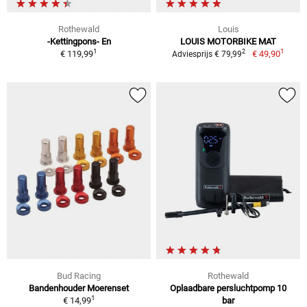
Rothewald
Louis
-Kettingpons- En
LOUIS MOTORBIKE MAT
1
1
2
€ 119,99
€ 49,90
Adviesprijs € 79,99
Bud Racing
Rothewald
Bandenhouder Moerenset
Oplaadbare persluchtpomp 10
1
€ 14,99
bar