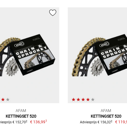
AFAM
AFAM
KETTINGSET 520
KETTINGSET 520
1
€ 136,99
€ 119,
2
2
iesprijs € 152,70
Adviesprijs € 156,32