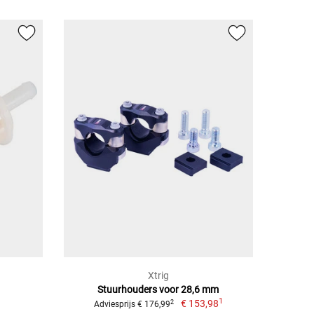
Xtrig
Stuurhouders voor 28,6 mm
1
€ 153,98
2
Adviesprijs € 176,99