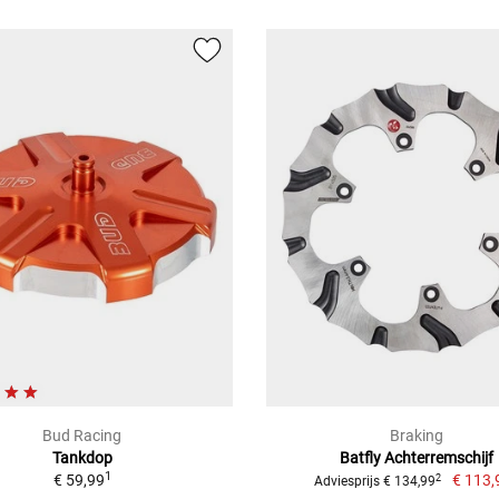
Bud Racing
Braking
Tankdop
Batfly Achterremschijf
1
€ 59,99
€ 113,
2
Adviesprijs € 134,99