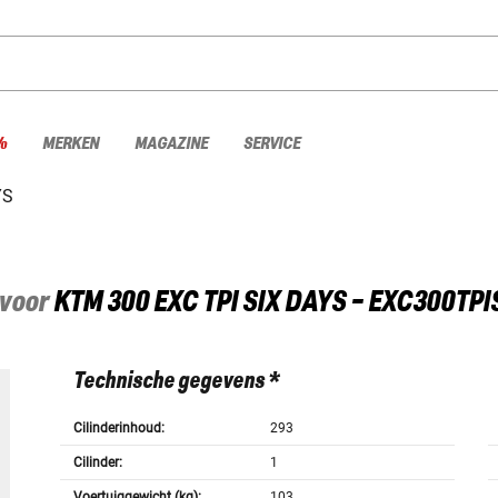
%
MERKEN
MAGAZINE
SERVICE
YS
 voor
KTM
300 EXC TPI SIX DAYS - EXC300TP
Technische gegevens *
Cilinderinhoud:
293
Cilinder:
1
Voertuiggewicht (kg):
103