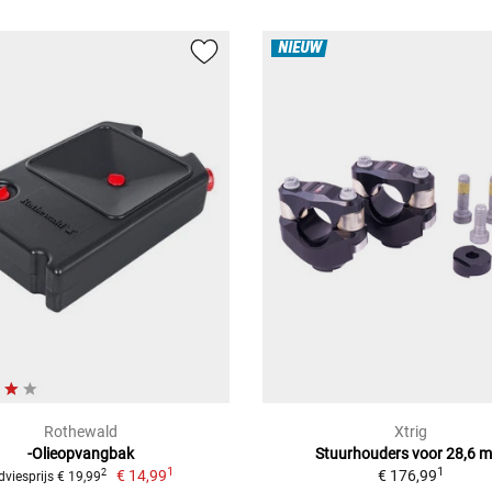
NIEUW
Rothewald
Xtrig
-Olieopvangbak
Stuurhouders voor 28,6 
1
1
€ 14,99
€ 176,99
2
dviesprijs € 19,99