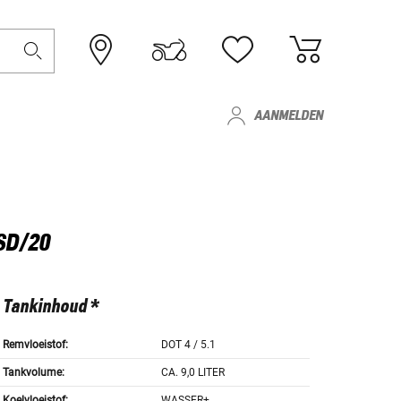
AANMELDEN
ISD/20
Tankinhoud *
Remvloeistof:
DOT 4 / 5.1
Tankvolume:
CA. 9,0 LITER
Koelvloeistof:
WASSER+