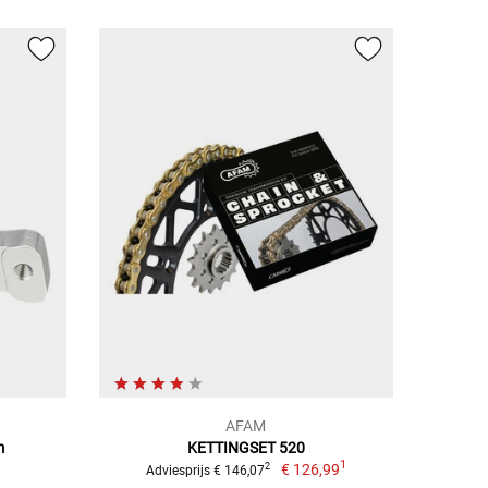
AFAM
m
KETTINGSET 520
1
€ 126,99
2
Adviesprijs € 146,07