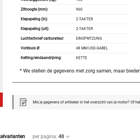
Zithoogte (mm):
960
Klepspeling (in):
2-TAKTER
Klepspeling (uit):
2-TAKTER
Luchtschroef carburateur:
EINSPRITZUNG
Vorkbuis Ø:
48 MM USD-GABEL
Ketting/eindaandrijving:
KETTE
* We stellen de gegevens met zorg samen, maar bieden
Mis je gegevens of artikelen in het overzicht van je motor? Of h
kelvarianten
per pagina
: