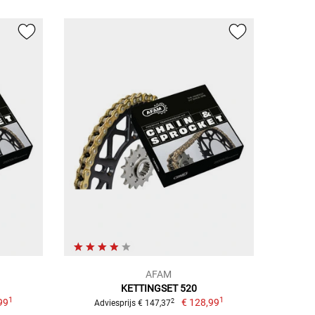
AFAM
KETTINGSET 520
1
1
99
€ 128,99
2
Adviesprijs € 147,37