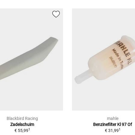
Blackbird Racing
mahle
Zadelschuim
Benzinefilter Kl 97 Of
1
1
€ 55,99
€ 31,99