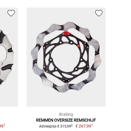
Braking
REMMEN OVERSIZE REMSCHIJF
1
1
99
€ 267,99
2
Adviesprijs € 315,99