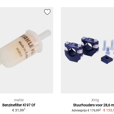
mahle
Xtrig
Benzinefilter Kl 97 Of
Stuurhouders voor 28,6 
1
€ 31,99
€ 153,
2
Adviesprijs € 176,99