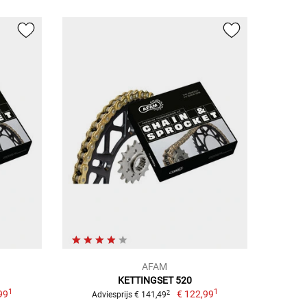
AFAM
KETTINGSET 520
1
1
99
€ 122,99
2
Adviesprijs € 141,49