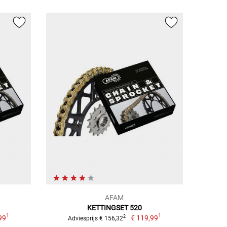
AFAM
KETTINGSET 520
1
1
99
€ 119,99
2
Adviesprijs € 156,32