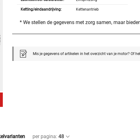
Ketting/eindaandrijving:
Kettenantrieb
* We stellen de gegevens met zorg samen, maar bieden
Mis je gegevens of artikelen in het overzicht van je motor? Of h
kelvarianten
per pagina
: