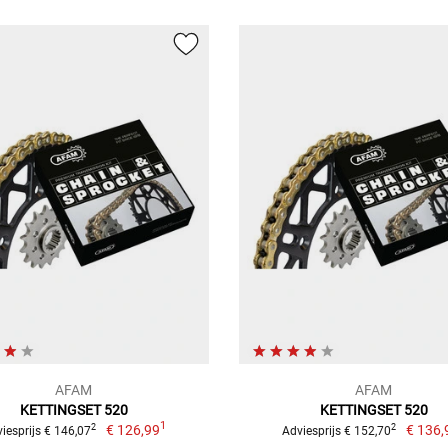
AFAM
AFAM
KETTINGSET 520
KETTINGSET 520
1
€ 126,99
€ 136,
2
2
iesprijs € 146,07
Adviesprijs € 152,70