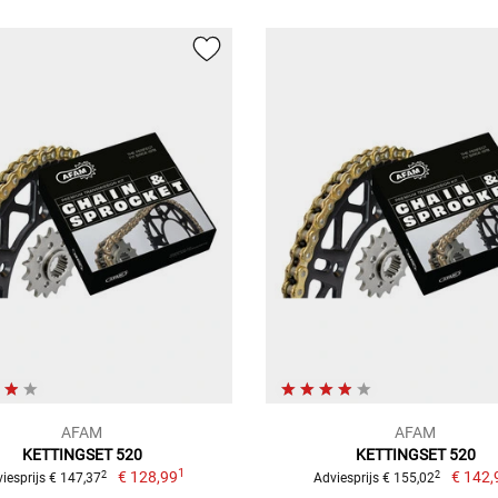
AFAM
AFAM
KETTINGSET 520
KETTINGSET 520
1
€ 128,99
€ 142,
2
2
iesprijs € 147,37
Adviesprijs € 155,02