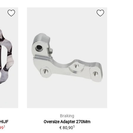
Braking
HIJF
Oversize Adapter 270Mm
1
1
99
€ 80,90