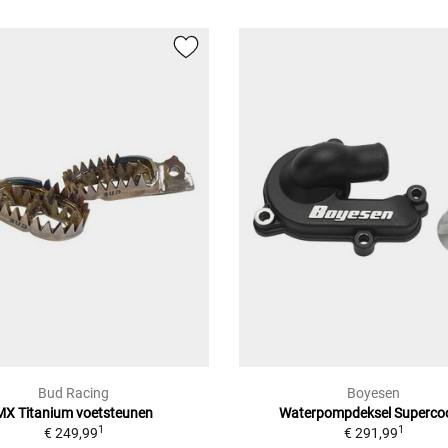
Bud Racing
Boyesen
MX Titanium voetsteunen
Waterpompdeksel Supercoo
1
1
€ 249,99
€ 291,99