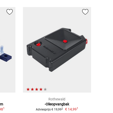
Rothewald
mm
-Olieopvangbak
1
1
98
€ 14,99
2
Adviesprijs € 19,99