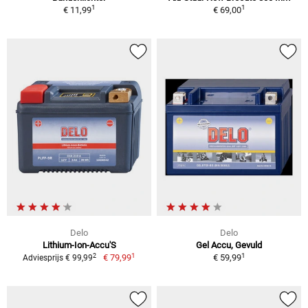
1
1
€ 11,99
€ 69,00
Delo
Delo
Lithium-Ion-Accu'S
Gel Accu, Gevuld
1
1
2
€ 79,99
€ 59,99
Adviesprijs € 99,99