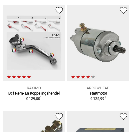
RAXIMO
ARROWHEAD
Bcf Rem- En Koppelingshendel
startmotor
1
1
€ 129,00
€ 125,99