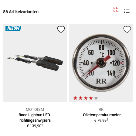
86 Artikelvarianten
NIEUW
MOTOISM
RR
Race Lightrun LED-
-Olietemperatuurmeter
1
richtingaanwijzers
€ 79,99
1
€ 139,90