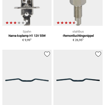
Spahn
stahlbus
Narva-koplamp H1 12V 55W
-Remontluchtingsnippel
1
1
€ 9,99
€ 26,95