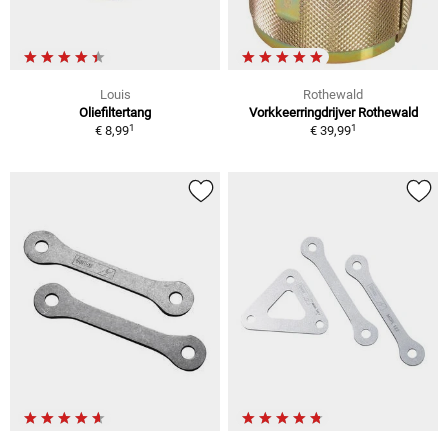
Louis
Rothewald
Oliefiltertang
Vorkkeerringdrijver Rothewald
1
1
€ 8,99
€ 39,99