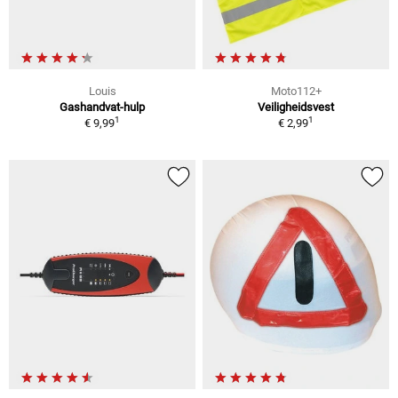
Louis
Moto112+
Gashandvat-hulp
Veiligheidsvest
1
1
€ 9,99
€ 2,99