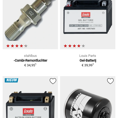
stahlbus
Louis Parts
-Combi-Remontluchter
Gel-Batterij
1
1
€ 34,95
€ 39,99
NIEUW