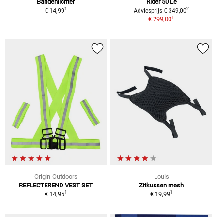
Bandenlichter
Rider 50 Le
1
2
€ 14,99
Adviesprijs € 349,00
1
€ 299,00
Origin-Outdoors
Louis
REFLECTEREND VEST SET
Zitkussen mesh
1
1
€ 14,95
€ 19,99