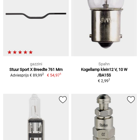
gazzini
Spahn
Stuur Sport X Breedte 761 Mm
Kogellamp klein12 V, 10 W
1
2
€ 54,97
/BA15S
Adviesprijs € 89,99
1
€ 2,99