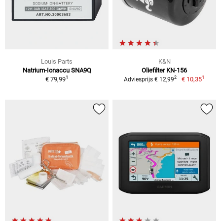
Louis Parts
K&N
Natrium-Ionaccu SNA9Q
Oliefilter KN-156
1
1
2
€ 79,99
€ 10,35
Adviesprijs € 12,99