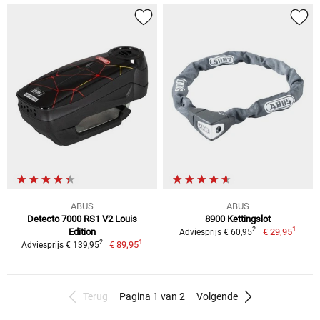
ABUS
ABUS
Detecto 7000 RS1 V2 Louis
8900 Kettingslot
1
2
Edition
€ 29,95
Adviesprijs € 60,95
1
2
€ 89,95
Adviesprijs € 139,95
Terug
Pagina 1 van 2
Volgende