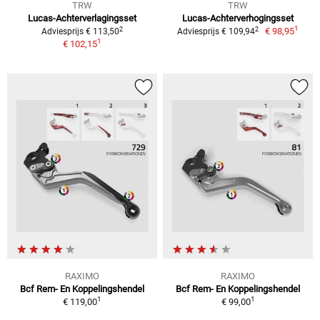
TRW
TRW
Lucas-Achterverlagingsset
Lucas-Achterverhogingsset
1
2
2
€ 98,95
Adviesprijs € 113,50
Adviesprijs € 109,94
1
€ 102,15
RAXIMO
RAXIMO
Bcf Rem- En Koppelingshendel
Bcf Rem- En Koppelingshendel
1
1
€ 119,00
€ 99,00