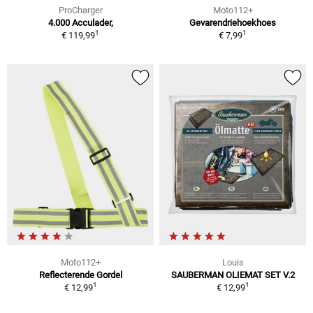
ProCharger
Moto112+
4.000 Acculader,
Gevarendriehoekhoes
1
1
€ 119,99
€ 7,99
Moto112+
Louis
Reflecterende Gordel
SAUBERMAN OLIEMAT SET V.2
1
1
€ 12,99
€ 12,99