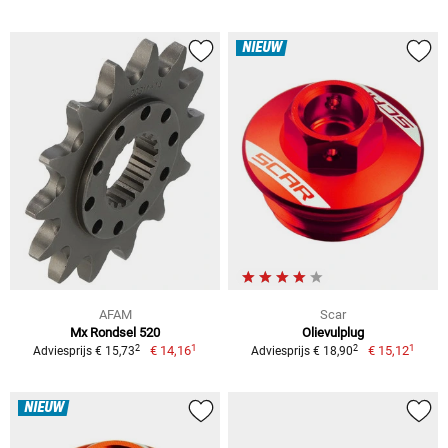
NIEUW
AFAM
Scar
Mx Rondsel 520
Olievulplug
1
1
2
2
€ 14,16
€ 15,12
Adviesprijs € 15,73
Adviesprijs € 18,90
NIEUW