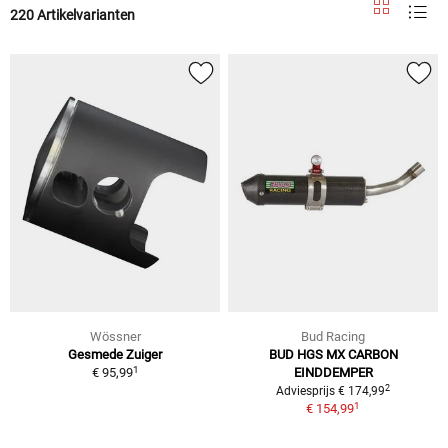
220 Artikelvarianten
Wössner
Bud Racing
Gesmede Zuiger
BUD HGS MX CARBON
1
€ 95,99
EINDDEMPER
2
Adviesprijs € 174,99
1
€ 154,99