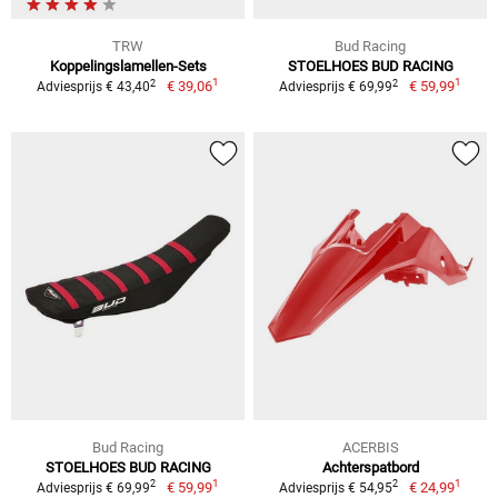
TRW
Bud Racing
Koppelingslamellen-Sets
STOELHOES BUD RACING
1
1
2
2
€ 39,06
€ 59,99
Adviesprijs € 43,40
Adviesprijs € 69,99
Bud Racing
ACERBIS
STOELHOES BUD RACING
Achterspatbord
1
1
2
2
€ 59,99
€ 24,99
Adviesprijs € 69,99
Adviesprijs € 54,95