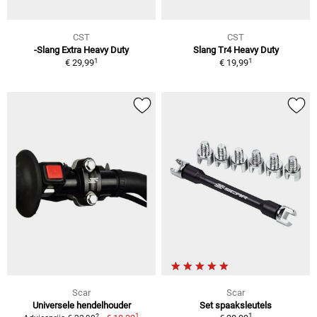
CST
CST
-Slang Extra Heavy Duty
Slang Tr4 Heavy Duty
1
1
€ 29,99
€ 19,99
Scar
Scar
Universele hendelhouder
Set spaaksleutels
1
1
2