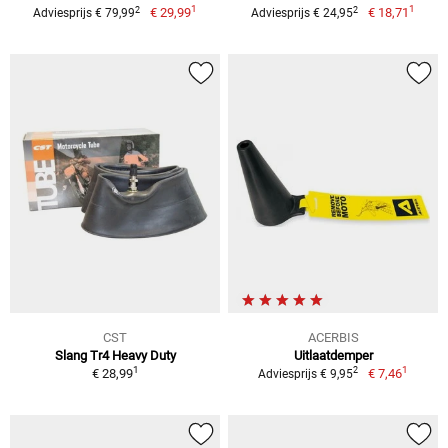
1
1
2
2
€ 29,99
€ 18,71
Adviesprijs € 79,99
Adviesprijs € 24,95
CST
ACERBIS
Slang Tr4 Heavy Duty
Uitlaatdemper
1
1
2
€ 28,99
€ 7,46
Adviesprijs € 9,95