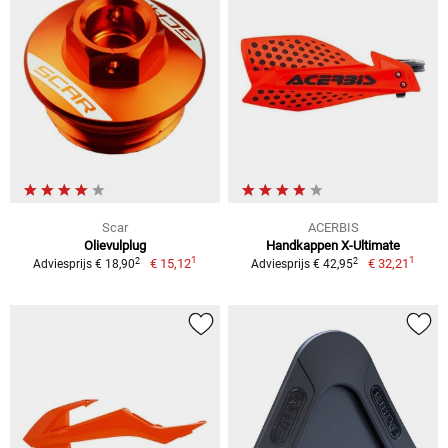
Scar
ACERBIS
Olievulplug
Handkappen X-Ultimate
1
1
2
2
€ 15,12
€ 32,21
Adviesprijs € 18,90
Adviesprijs € 42,95