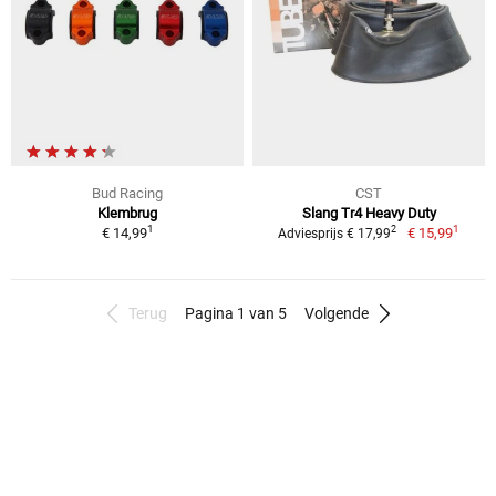
Bud Racing
CST
Klembrug
Slang Tr4 Heavy Duty
1
1
2
€ 14,99
€ 15,99
Adviesprijs € 17,99
Terug
Pagina 1 van 5
Volgende