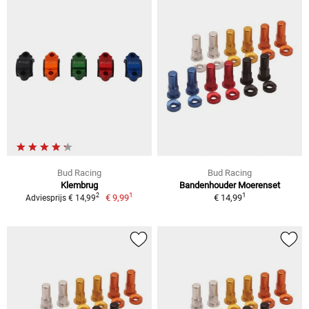
Bud Racing
Bud Racing
Klembrug
Bandenhouder Moerenset
1
1
2
€ 9,99
€ 14,99
Adviesprijs € 14,99