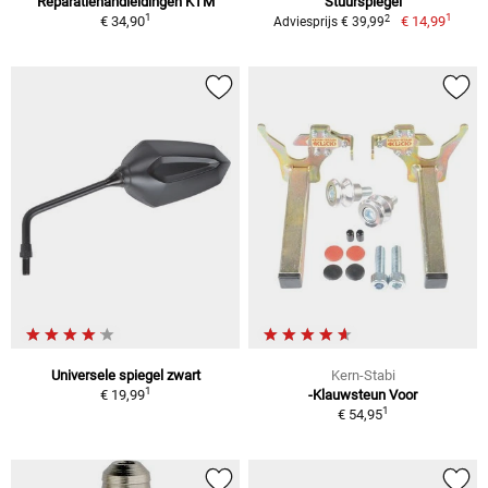
Reparatiehandleidingen KTM
Stuurspiegel
1
1
2
€ 34,90
€ 14,99
Adviesprijs € 39,99
Universele spiegel zwart
Kern-Stabi
1
€ 19,99
-Klauwsteun Voor
1
€ 54,95