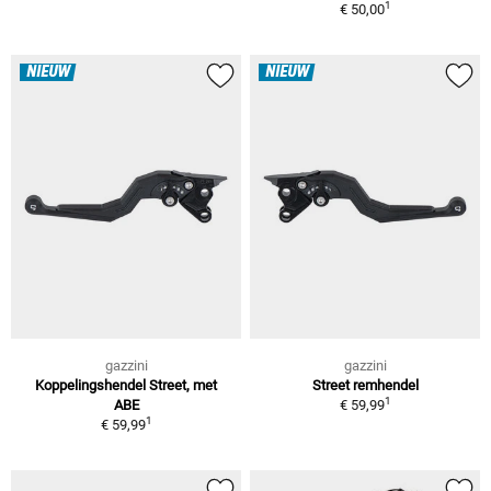
1
€ 50,00
NIEUW
NIEUW
gazzini
gazzini
Koppelingshendel Street, met
Street remhendel
1
ABE
€ 59,99
1
€ 59,99