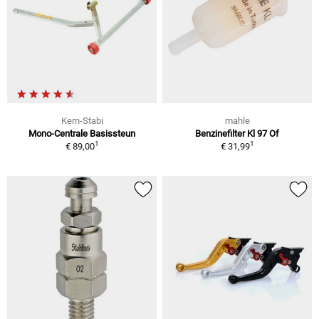
Kern-Stabi
mahle
Mono-Centrale Basissteun
Benzinefilter Kl 97 Of
1
1
€ 89,00
€ 31,99