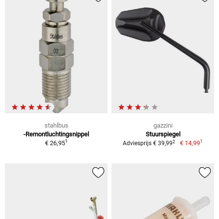
stahlbus
gazzini
-Remontluchtingsnippel
Stuurspiegel
1
1
2
€ 26,95
€ 14,99
Adviesprijs € 39,99