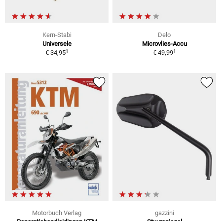
Kern-Stabi
Delo
Universele
Microvlies-Accu
1
1
€ 34,95
€ 49,99
Motorbuch Verlag
gazzini