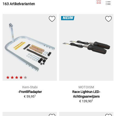
163 Artikelvarianten
NIEUW
Kern-Stabi
MOTOISM
-Frontliftadapter
Race Lightrun LED-
1
€ 59,95
richtingaanwijzers
1
€ 139,90