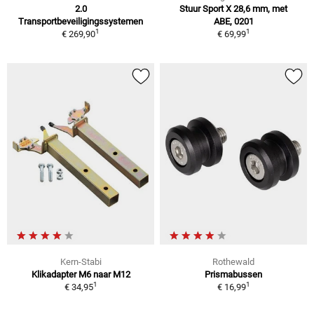
2.0
Stuur Sport X 28,6 mm, met
Transportbeveiligingssystemen
ABE, 0201
1
1
€ 269,90
€ 69,99
Kern-Stabi
Rothewald
Klikadapter M6 naar M12
Prismabussen
1
1
€ 34,95
€ 16,99