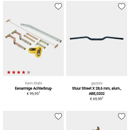
Kern-Stabi
gazzini
Eenarmige Achterbrug-
Stuur Street X 28,6 mm, alum.,
1
€ 99,95
ABE,0202
1
€ 69,99