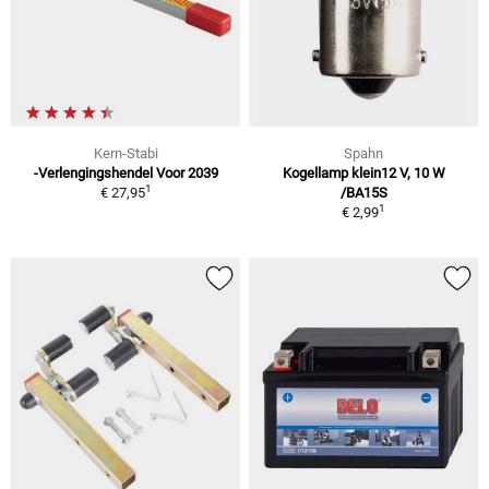
Kern-Stabi
Spahn
-Verlengingshendel Voor 2039
Kogellamp klein12 V, 10 W
1
€ 27,95
/BA15S
1
€ 2,99