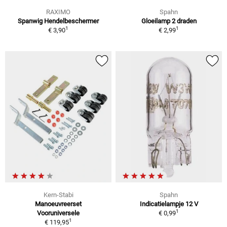
RAXIMO
Spahn
Spanwig Hendelbeschermer
Gloeilamp 2 draden
1
1
€ 3,90
€ 2,99
Kern-Stabi
Spahn
Manoeuvreerset
Indicatielampje 12 V
1
Vooruniversele
€ 0,99
1
€ 119,95