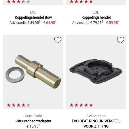
LSL
LSL
Koppelingshendel Bow
Koppelingshendel
1
1
2
2
€ 64,95
€ 59,95
Adviesprijs € 89,95
Adviesprijs € 79,95
Kern-Stabi
SW-Motech
-Stuurschachtadapter
EVO SEAT RING UNIVERSEEL,
1
€ 15,95
VOOR ZITTING