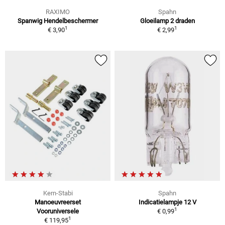
RAXIMO
Spahn
Spanwig Hendelbeschermer
Gloeilamp 2 draden
1
1
€ 3,90
€ 2,99
Kern-Stabi
Spahn
Manoeuvreerset
Indicatielampje 12 V
1
Vooruniversele
€ 0,99
1
€ 119,95