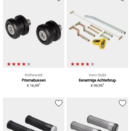
Rothewald
Kern-Stabi
Prismabussen
Eenarmige Achterbrug-
1
1
€ 16,99
€ 99,95