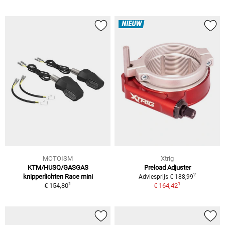
NIEUW
MOTOISM
Xtrig
KTM/HUSQ/GASGAS
Preload Adjuster
2
knipperlichten Race mini
Adviesprijs € 188,99
1
1
€ 154,80
€ 164,42