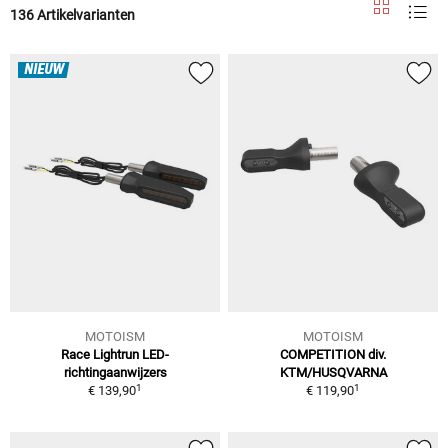
136 Artikelvarianten
NIEUW
MOTOISM
MOTOISM
Race Lightrun LED-
COMPETITION div.
richtingaanwijzers
KTM/HUSQVARNA
1
1
€ 139,90
€ 119,90