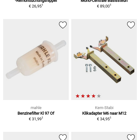
-Remontluchtingsnippel
Mono-Centrale Basissteun
1
1
€ 26,95
€ 89,00
mahle
Kern-Stabi
Benzinefilter Kl 97 Of
Klikadapter M6 naar M12
1
1
€ 31,99
€ 34,95