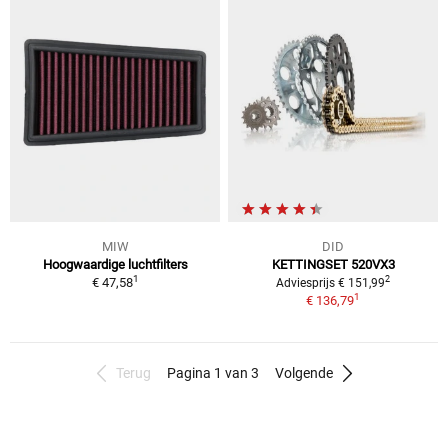
MIW
DID
Hoogwaardige luchtfilters
KETTINGSET 520VX3
1
2
€ 47,58
Adviesprijs € 151,99
1
€ 136,79
Terug
Pagina 1 van 3
Volgende