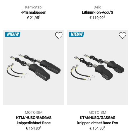
Kern-Stabi
Delo
-Prismabussen
Lithium-Ion-Accu'S
1
1
€ 21,95
€ 119,99
NIEUW
NIEUW
MOTOISM
MOTOISM
KTM/HUSQ/GASGAS
KTM/HUSQ/GASGAS
knipperlichtset Race
knipperlichtset Race Evo
1
1
€ 164,80
€ 154,80