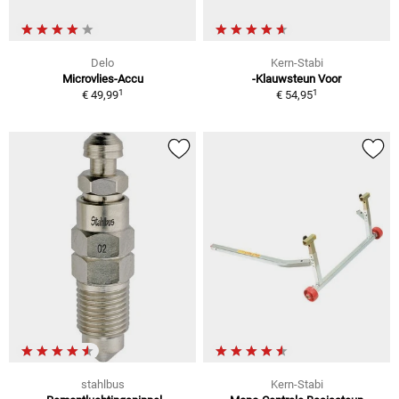
Delo
Kern-Stabi
Microvlies-Accu
-Klauwsteun Voor
1
1
€ 49,99
€ 54,95
stahlbus
Kern-Stabi