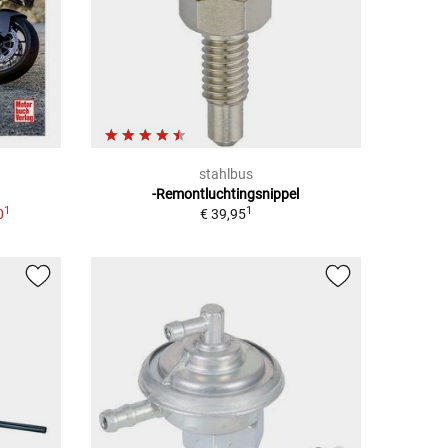
stahlbus
-Remontluchtingsnippel
1
1
0
€ 39,95