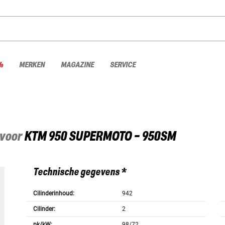
%
MERKEN
MAGAZINE
SERVICE
 voor
KTM
950 SUPERMOTO - 950SM
Technische gegevens *
Cilinderinhoud:
942
Cilinder:
2
pk/kW:
98/72