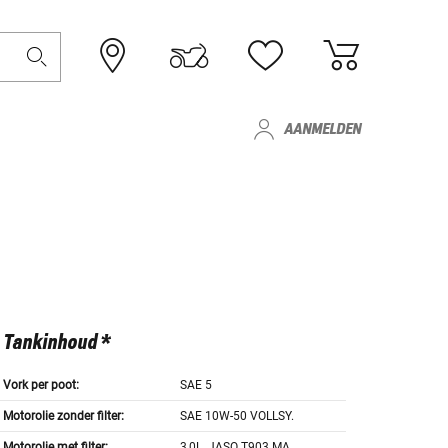
AANMELDEN
Tankinhoud *
Vork per poot:
SAE 5
Motorolie zonder filter:
SAE 10W-50 VOLLSY.
Motorolie met filter:
3,0L. JASO T903 MA