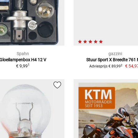
Spahn
gazzini
Gloeilampenbox H4 12 V
Stuur Sport X Breedte 761
1
€ 9,99
€ 54,9
2
Adviesprijs € 89,99