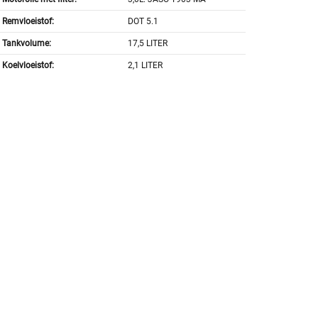
Remvloeistof:
DOT 5.1
Tankvolume:
17,5 LITER
Koelvloeistof:
2,1 LITER