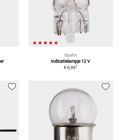
Spahn
er
Indicatielampje 12 V
1
€ 0,99