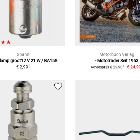
Spahn
Motorbuch Verlag
lamp groot12 V 21 W / BA15S
- Motorräder Seit 1953
1
€ 2,99
€ 24,9
2
Adviesprijs € 29,90