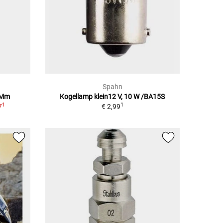
Spahn
 Mm
Kogellamp klein12 V, 10 W /BA15S
1
1
7
€ 2,99