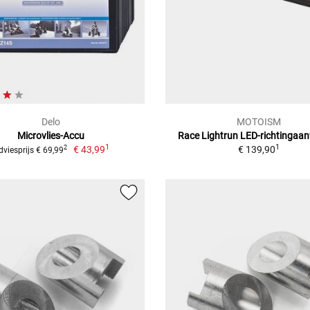
Delo
MOTOISM
Microvlies-Accu
Race Lightrun LED-richtingaan
1
1
€ 43,99
€ 139,90
2
dviesprijs € 69,99