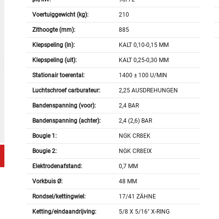
Voertuiggewicht (kg):
210
Zithoogte (mm):
885
Klepspeling (in):
KALT 0,10-0,15 MM
Klepspeling (uit):
KALT 0,25-0,30 MM
Stationair toerental:
1400 ± 100 U/MIN
Luchtschroef carburateur:
2,25 AUSDREHUNGEN
Bandenspanning (voor):
2,4 BAR
Bandenspanning (achter):
2,4 (2,6) BAR
Bougie 1:
NGK CR8EK
Bougie 2:
NGK CR8EIX
Elektrodenafstand:
0,7 MM
Vorkbuis Ø:
48 MM
Rondsel/kettingwiel:
17/41 ZÄHNE
Ketting/eindaandrijving:
5/8 X 5/16" X-RING