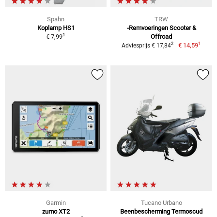
Spahn
TRW
Koplamp HS1
-Remvoeringen Scooter &
1
€ 7,99
Offroad
1
2
€ 14,59
Adviesprijs € 17,84
Garmin
Tucano Urbano
zumo XT2
Beenbescherming Termoscud