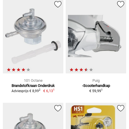
101 Octane
Puig
Brandstofkraan Onderdruk
-Scooterhandkap
1
1
2
€ 6,13
€ 59,99
Adviesprijs € 8,99