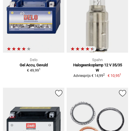
Delo
Spahn
Gel Accu, Gevuld
Halogeenkoplamp 12 V 35/35
1
€ 49,99
W
1
2
€ 10,95
Adviesprijs € 14,99