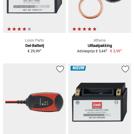
Louis Parts
Athena
Gel-Batterij
Uitlaatpakking
1
1
2
€ 29,99
€ 3,99
Adviesprijs € 5,44
NIEUW