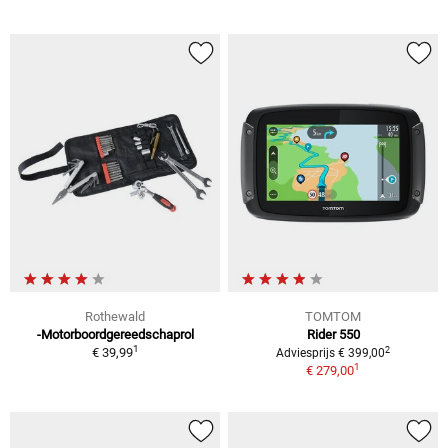
Rothewald
TOMTOM
-Motorboordgereedschaprol
Rider 550
1
2
€ 39,99
Adviesprijs € 399,00
1
€ 279,00