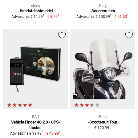
slime
Puig
-Bandafdichtmiddel
-Scooterruiten
1
1
2
2
€ 8,79
€ 91,50
Adviesprijs € 11,99
Adviesprijs € 103,99
PAJ
Puig
Vehicle Finder 4G 2.0 - GPS-
-Scooterruit Tour
1
tracker
€ 120,99
1
2
€ 43,99
Adviesprijs € 99,99