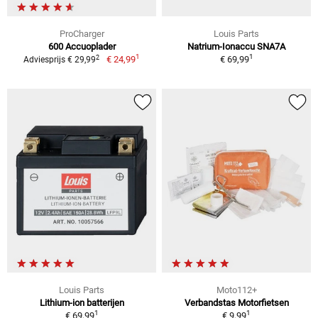
ProCharger
Louis Parts
600 Accuoplader
Natrium-Ionaccu SNA7A
1
1
2
€ 24,99
€ 69,99
Adviesprijs € 29,99
Louis Parts
Moto112+
Lithium-ion batterijen
Verbandstas Motorfietsen
1
1
€ 69,99
€ 9,99