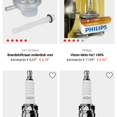
101 Octane
Philips
Brandstofkraan onderdruk voor
Vision Moto Hs1 +30%
1
1
2
2
€ 6,78
€ 6,52
Adviesprijs € 8,25
Adviesprijs € 11,99