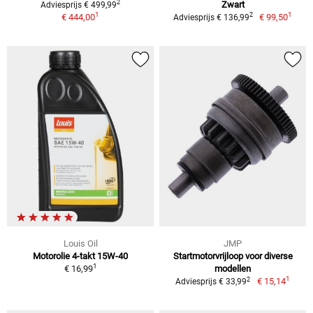
2
Zwart
Adviesprijs € 499,99
1
1
2
€ 444,00
€ 99,50
Adviesprijs € 136,99
Louis Oil
JMP
Motorolie 4-takt 15W-40
Startmotorvrijloop voor diverse
1
€ 16,99
modellen
1
2
€ 15,14
Adviesprijs € 33,99