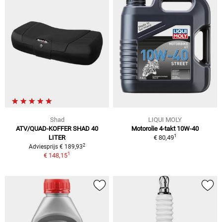
Shad
LIQUI MOLY
ATV/QUAD-KOFFER SHAD 40
Motorolie 4-takt 10W-40
1
LITER
€ 80,49
2
Adviesprijs € 189,93
1
€ 148,15