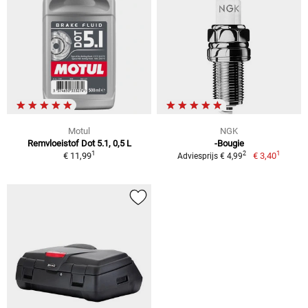
Motul
NGK
Remvloeistof Dot 5.1, 0,5 L
-Bougie
1
1
2
€ 11,99
€ 3,40
Adviesprijs € 4,99