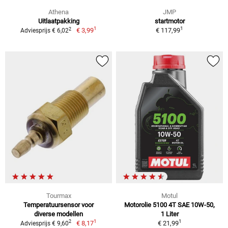
Athena
JMP
Uitlaatpakking
startmotor
1
1
2
€ 3,99
€ 117,99
Adviesprijs € 6,02
Tourmax
Motul
Temperatuursensor voor
Motorolie 5100 4T SAE 10W-50,
diverse modellen
1 Liter
1
1
2
€ 8,17
€ 21,99
Adviesprijs € 9,60