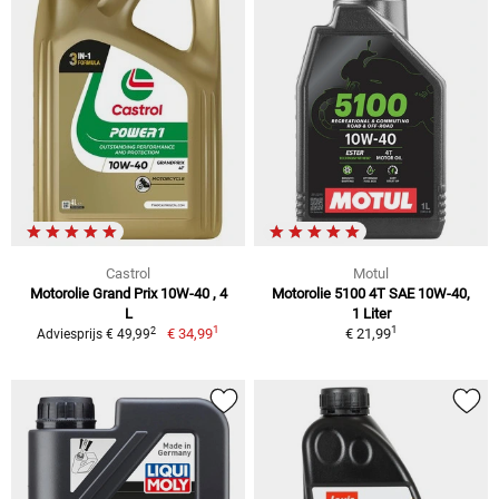
Castrol
Motul
Motorolie Grand Prix 10W-40 , 4
Motorolie 5100 4T SAE 10W-40,
L
1 Liter
1
1
2
€ 34,99
€ 21,99
Adviesprijs € 49,99