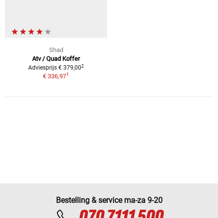
Shad
Atv / Quad Koffer
2
Adviesprijs € 379,00
1
€ 336,97
Bestelling & service ma-za 9-20
070 7111 500