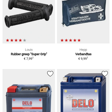
Louis
Hepp
Rubber greep "Super Grip"
Verbandtas
1
1
€ 7,99
€ 9,99