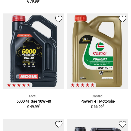
1
€ 79,99
Motul
Castrol
5000 4T Sae 10W-40
Power1 4T Motorolie
1
1
€ 49,99
€ 66,99