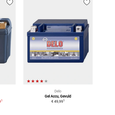
Delo
Gel Accu, Gevuld
1
1
9
€ 49,99