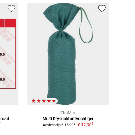
ThoMar
froad
Multi Dry-luchtontvochtiger
1
1
9
€ 12,90
2
Adviesprijs € 15,99