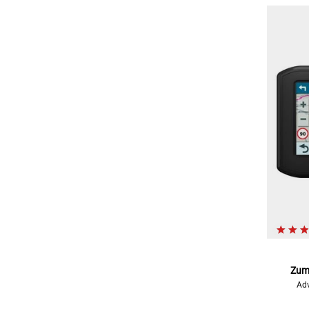
Zumo
Adv