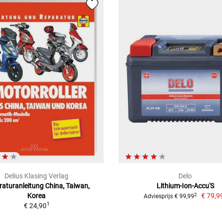
Delius Klasing Verlag
Delo
aturanleitung China, Taiwan,
Lithium-Ion-Accu'S
Korea
€ 79,9
2
Adviesprijs € 99,99
1
€ 24,90