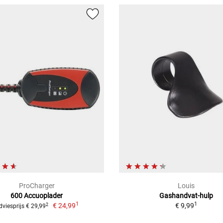
ProCharger
Louis
600 Accuoplader
Gashandvat-hulp
1
1
€ 24,99
€ 9,99
2
dviesprijs € 29,99