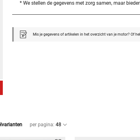
* We stellen de gegevens met zorg samen, maar bieden
Mis je gegevens of artikelen in het overzicht van je motor? Of h
elvarianten
per pagina
: