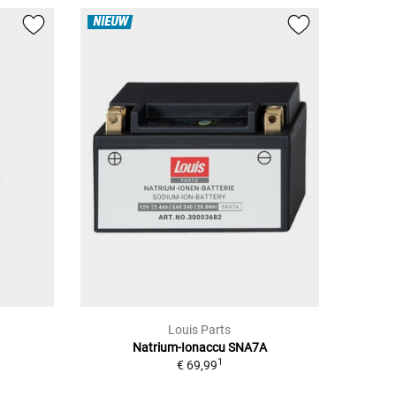
NIEUW
Louis Parts
Natrium-Ionaccu SNA7A
1
€ 69,99