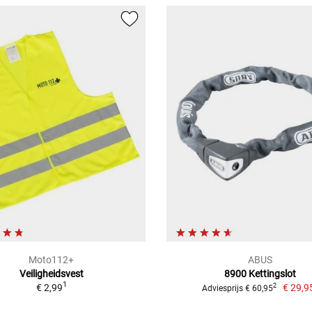
Moto112+
ABUS
Veiligheidsvest
8900 Kettingslot
1
€ 2,99
€ 29,9
2
Adviesprijs € 60,95