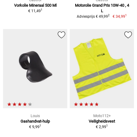
Vorkolie Mineraal 500 Ml
Motorolie Grand Prix 10W-40 , 4
1
€ 11,49
L
1
2
€ 34,99
Adviesprijs € 49,99
Louis
Moto112+
Gashandvat-hulp
Veiligheidsvest
1
1
€ 9,99
€ 2,99