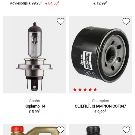
1
1
2
€ 84,50
€ 12,99
Adviesprijs € 99,90
Spahn
Champion
Koplamp H4
OLIEFILT. CHAMPION COF047
1
1
€ 5,99
€ 9,99