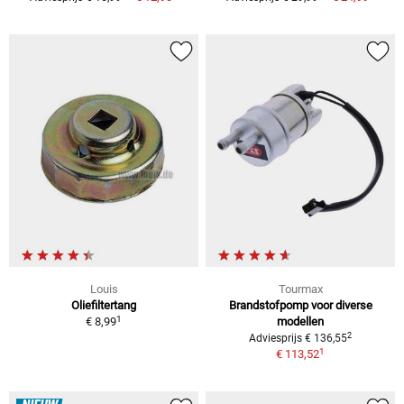
Louis
Tourmax
Oliefiltertang
Brandstofpomp voor diverse
1
€ 8,99
modellen
2
Adviesprijs € 136,55
1
€ 113,52