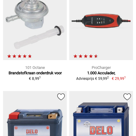
101 Octane
ProCharger
Brandstofkraan onderdruk voor
1.000 Acculader,
1
1
2
€ 8,99
€ 29,99
Adviesprijs € 59,99