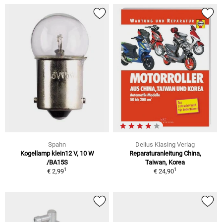
Spahn
Delius Klasing Verlag
Kogellamp klein12 V, 10 W
Reparaturanleitung China,
/BA15S
Taiwan, Korea
1
1
€ 2,99
€ 24,90