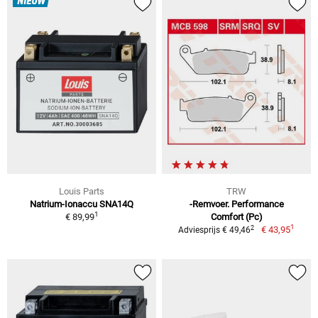
NIEUW
Louis Parts
TRW
Natrium-Ionaccu SNA14Q
-Remvoer. Performance
1
€ 89,99
Comfort (Pc)
1
2
€ 43,95
Adviesprijs € 49,46