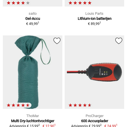
saito
Louis Parts
Gel-Accu
Lithium-ion batterijen
1
1
€ 49,99
€ 89,99
ThoMar
ProCharger
Multi Dry-luchtontvochtiger
600 Accuoplader
1
1
2
2
€ 12,90
€ 24,99
Adviesprijs € 15,99
Adviesprijs € 29,99