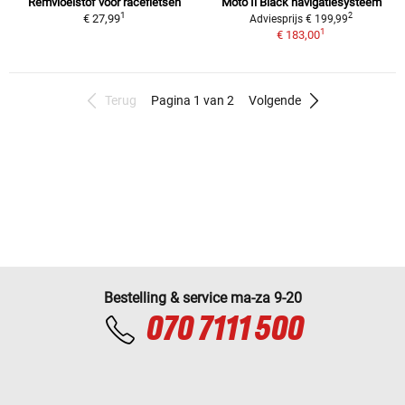
Remvloeistof voor racefietsen
Moto Ii Black navigatiesysteem
1
2
€ 27,99
Adviesprijs € 199,99
1
€ 183,00
Terug
Pagina 1 van 2
Volgende
Bestelling & service ma-za 9-20
070 7111 500