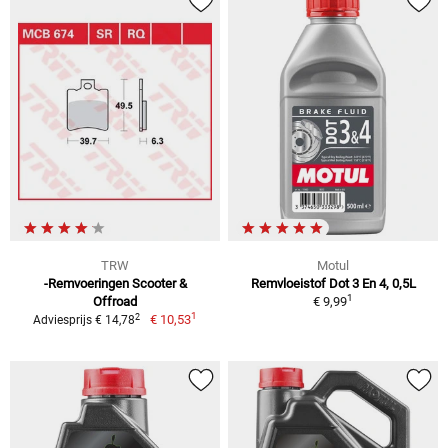
TRW
Motul
-Remvoeringen Scooter &
Remvloeistof Dot 3 En 4, 0,5L
1
Offroad
€ 9,99
1
2
€ 10,53
Adviesprijs € 14,78