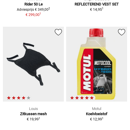
Rider 50 Le
REFLECTEREND VEST SET
1
2
€ 14,95
Adviesprijs € 349,00
1
€ 299,00
Louis
Motul
Zitkussen mesh
Koelvloeistof
1
1
€ 19,99
€ 12,99