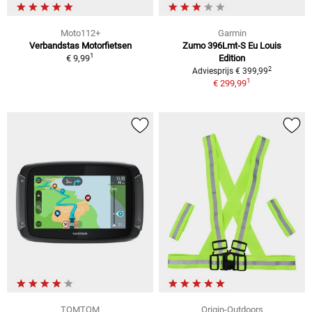
Moto112+
Garmin
Verbandstas Motorfietsen
Zumo 396Lmt-S Eu Louis
1
€ 9,99
Edition
2
Adviesprijs € 399,99
1
€ 299,99
TOMTOM
Origin-Outdoors