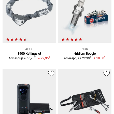
ABUS
NGK
8900 Kettingslot
-Iridium Bougie
1
1
2
2
€ 29,95
€ 18,50
Adviesprijs € 60,95
Adviesprijs € 22,99