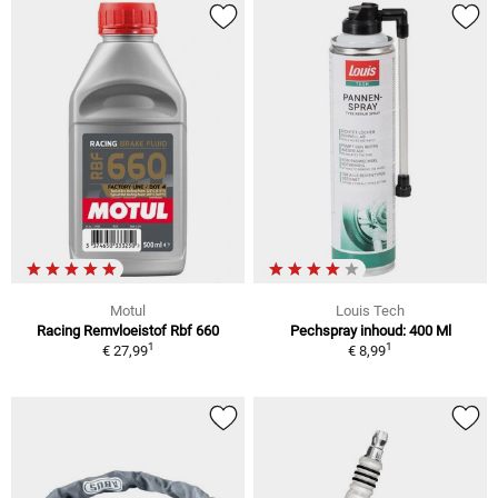
Motul
Louis Tech
Racing Remvloeistof Rbf 660
Pechspray inhoud: 400 Ml
1
1
€ 27,99
€ 8,99