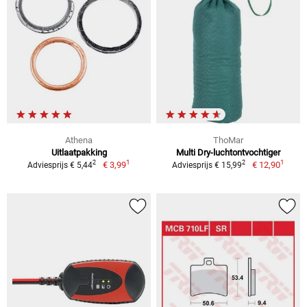
Athena
ThoMar
Uitlaatpakking
Multi Dry-luchtontvochtiger
1
1
2
2
€ 3,99
€ 12,90
Adviesprijs € 5,44
Adviesprijs € 15,99