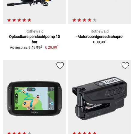
Rothewald
Rothewald
Oplaadbare persluchtpomp 10
-Motorboordgereedschaprol
1
bar
€ 39,99
1
2
€ 29,99
Adviesprijs € 49,99