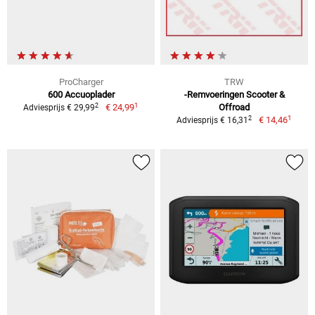
ProCharger
TRW
600 Accuoplader
-Remvoeringen Scooter &
1
2
€ 24,99
Offroad
Adviesprijs € 29,99
1
2
€ 14,46
Adviesprijs € 16,31