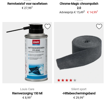
Remvloeistof voor racefietsen
Chrome-Magic chroompolish
1
€ 27,99
2.0
1
2
€ 14,99
Adviesprijs € 15,49
Louis Care
Silent sport
Riemverzorging 150 Ml
-Hittebeschermingsband
1
1
€ 8,99
€ 29,99