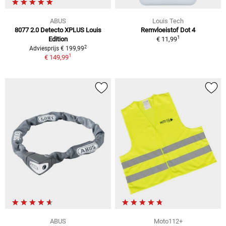
ABUS
Louis Tech
8077 2.0 Detecto XPLUS Louis
Remvloeistof Dot 4
1
Edition
€ 11,99
2
Adviesprijs € 199,99
1
€ 149,99
ABUS
Moto112+