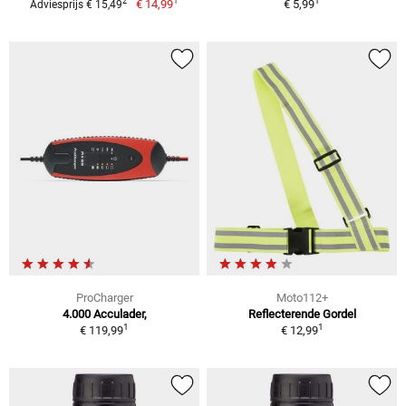
1
1
2
€ 14,99
€ 5,99
Adviesprijs € 15,49
ProCharger
Moto112+
4.000 Acculader,
Reflecterende Gordel
1
1
€ 119,99
€ 12,99