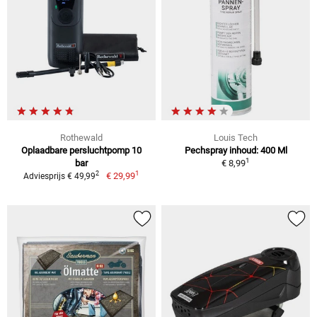
Rothewald
Louis Tech
Oplaadbare persluchtpomp 10
Pechspray inhoud: 400 Ml
1
bar
€ 8,99
1
2
€ 29,99
Adviesprijs € 49,99