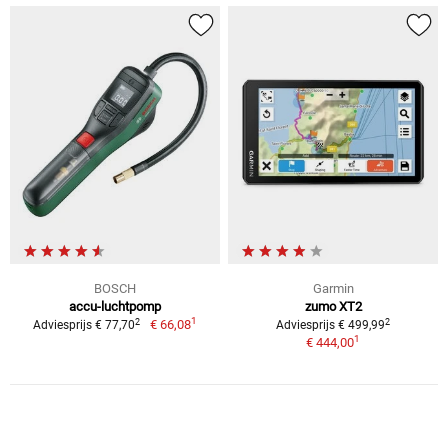
BOSCH
Garmin
accu-luchtpomp
zumo XT2
1
2
2
€ 66,08
Adviesprijs € 77,70
Adviesprijs € 499,99
1
€ 444,00