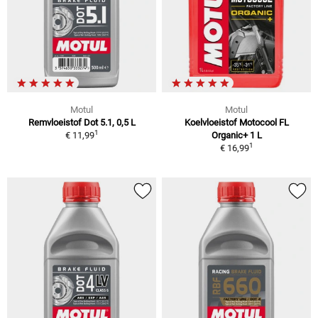
Motul
Motul
Remvloeistof Dot 5.1, 0,5 L
Koelvloeistof Motocool FL
1
€ 11,99
Organic+ 1 L
1
€ 16,99