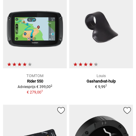
TOMTOM
Louis
Rider 550
Gashandvat-hulp
1
2
€ 9,99
Adviesprijs € 399,00
1
€ 279,00