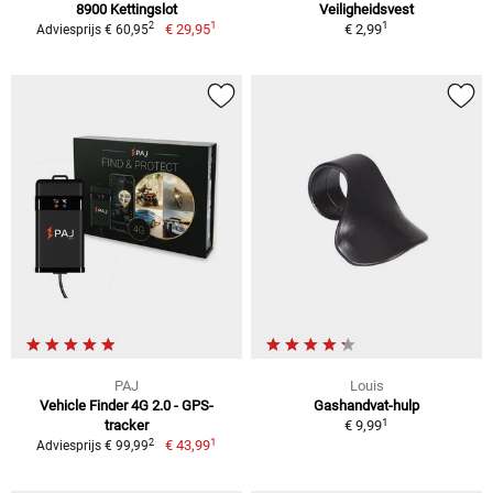
8900 Kettingslot
Veiligheidsvest
1
1
2
€ 29,95
€ 2,99
Adviesprijs € 60,95
PAJ
Louis
Vehicle Finder 4G 2.0 - GPS-
Gashandvat-hulp
1
tracker
€ 9,99
1
2
€ 43,99
Adviesprijs € 99,99