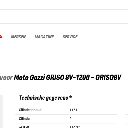
%
MERKEN
MAGAZINE
SERVICE
 voor
Moto Guzzi
GRISO 8V-1200 - GRISO8V
Technische gegevens *
Cilinderinhoud:
1151
Cilinder:
2
pk/kW:
110/81