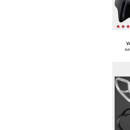
Va
Adv