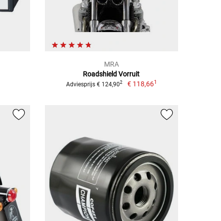
MRA
Roadshield Vorruit
1
€ 118,66
2
Adviesprijs € 124,90