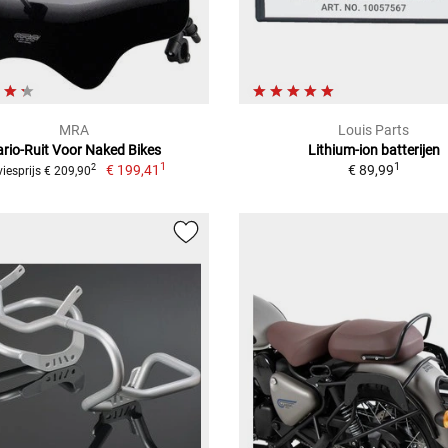
MRA
Louis Parts
rio-Ruit Voor Naked Bikes
Lithium-ion batterijen
1
1
€ 199,41
€ 89,99
2
iesprijs € 209,90