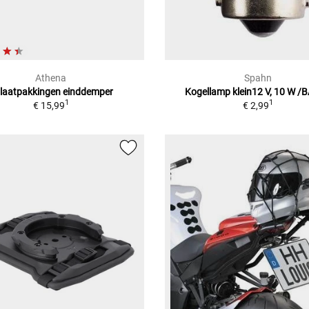
Athena
Spahn
tlaatpakkingen einddemper
Kogellamp klein12 V, 10 W /
1
1
€ 15,99
€ 2,99