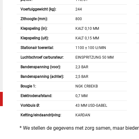
Voertuiggewicht (kg):
244
Zithoogte (mm):
800
Klepspeling (in):
KALT 0,10 MM
Klepspeling (uit):
KALT 0,15 MM
Stationair toerental:
1100 ± 100 U/MIN
Luchtschroef carburateur:
EINSPRITZUNG 50 MM
Bandenspanning (voor):
2,3 BAR
Bandenspanning (achter):
2,5 BAR
Bougie 1:
NGK CR8EKB
Elektrodenafstand:
0,7 MM
Vorkbuis Ø:
43 MM USD-GABEL
Ketting/eindaandrijving:
KARDAN
* We stellen de gegevens met zorg samen, maar bieden