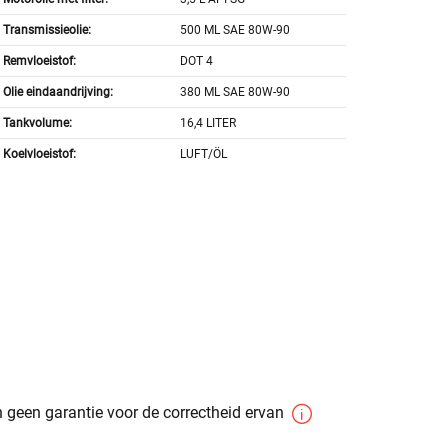
Transmissieolie:
500 ML SAE 80W-90
Remvloeistof:
DOT 4
Olie eindaandrijving:
380 ML SAE 80W-90
Tankvolume:
16,4 LITER
Koelvloeistof:
LUFT/ÖL
 geen garantie voor de correctheid ervan