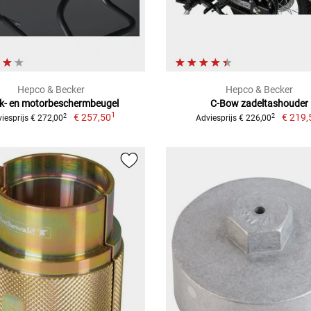
Hepco & Becker
Hepco & Becker
k- en motorbeschermbeugel
C-Bow zadeltashouder
1
€ 257,50
€ 219,
2
2
iesprijs € 272,00
Adviesprijs € 226,00