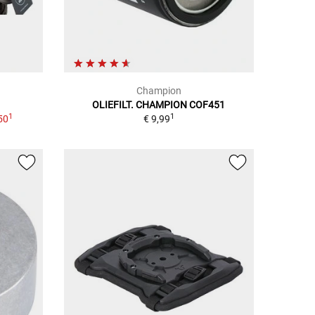
Champion
OLIEFILT. CHAMPION COF451
1
1
50
€ 9,99