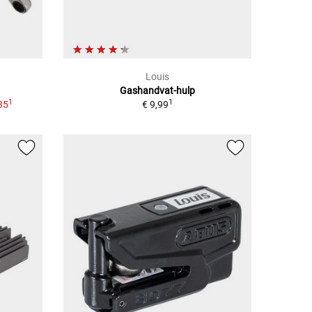
Louis
Gashandvat-hulp
1
1
35
€ 9,99