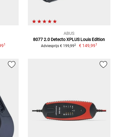
ABUS
8077 2.0 Detecto XPLUS Louis Edition
1
1
99
€ 149,99
2
Adviesprijs € 199,99