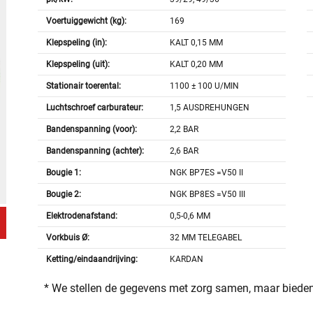
Voertuiggewicht (kg):
169
Klepspeling (in):
KALT 0,15 MM
Klepspeling (uit):
KALT 0,20 MM
Stationair toerental:
1100 ± 100 U/MIN
Luchtschroef carburateur:
1,5 AUSDREHUNGEN
Bandenspanning (voor):
2,2 BAR
Bandenspanning (achter):
2,6 BAR
Bougie 1:
NGK BP7ES =V50 II
Bougie 2:
NGK BP8ES =V50 III
Elektrodenafstand:
0,5-0,6 MM
Vorkbuis Ø:
32 MM TELEGABEL
Ketting/eindaandrijving:
KARDAN
* We stellen de gegevens met zorg samen, maar bieden