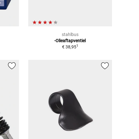
stahlbus
-Olieaftapventiel
1
€ 38,95