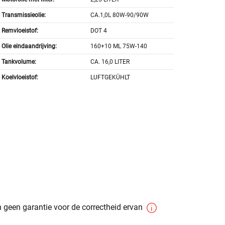
Transmissieolie:
CA.1,0L 80W-90/90W
Remvloeistof:
DOT 4
Olie eindaandrijving:
160+10 ML 75W-140
Tankvolume:
CA. 16,0 LITER
Koelvloeistof:
LUFTGEKÜHLT
 geen garantie voor de correctheid ervan