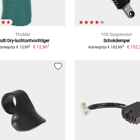
ThoMar
YSS Suspension
ulti Dry-luchtontvochtiger
Schokdemper
1
€ 12,90
€ 152,
2
2
dviesprijs € 15,99
Adviesprijs € 183,99