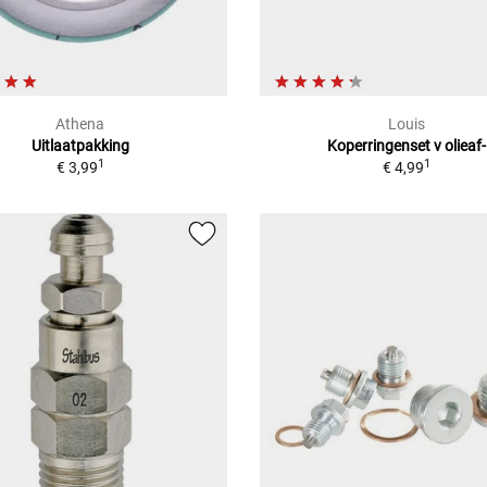
Athena
Louis
Uitlaatpakking
Koperringenset v olieaf-
1
1
€ 3,99
€ 4,99