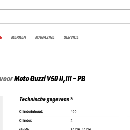
%
MERKEN
MAGAZINE
SERVICE
 voor
Moto Guzzi
V50 II,III - PB
Technische gegevens *
Cilinderinhoud:
490
Cilinder:
2
pk/kW:
39/29, 49/36