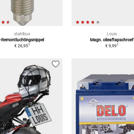
stahlbus
Louis
-Remontluchtingsnippel
Magn. olieaftapschroef
1
1
€ 26,95
€ 9,99