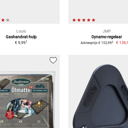
Louis
JMP
Gashandvat-hulp
Dynamo-regelaar
1
€ 9,99
€ 136,
2
Adviesprijs € 152,99