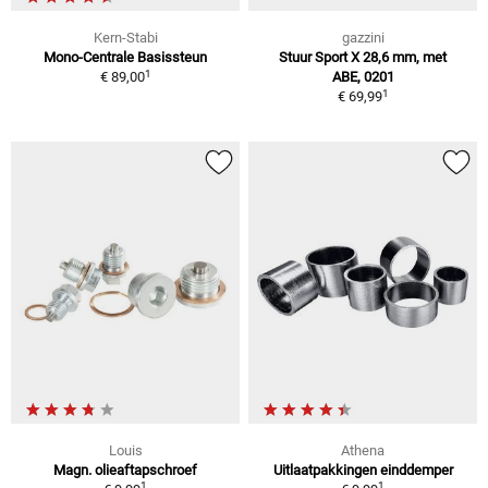
Kern-Stabi
gazzini
Mono-Centrale Basissteun
Stuur Sport X 28,6 mm, met
1
€ 89,00
ABE, 0201
1
€ 69,99
Louis
Athena
Magn. olieaftapschroef
Uitlaatpakkingen einddemper
1
1