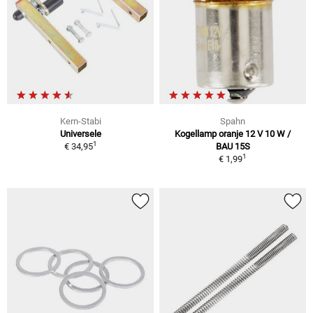
Kern-Stabi
Spahn
Universele
Kogellamp oranje 12 V 10 W /
1
€ 34,95
BAU 15S
1
€ 1,99