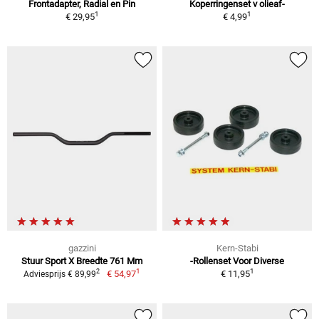
Frontadapter, Radial en Pin
Koperringenset v olieaf-
1
1
€ 29,95
€ 4,99
gazzini
Kern-Stabi
Stuur Sport X Breedte 761 Mm
-Rollenset Voor Diverse
1
1
2
€ 54,97
€ 11,95
Adviesprijs € 89,99