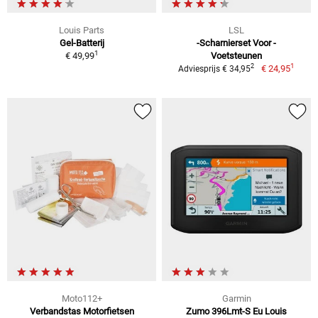
Louis Parts
LSL
Gel-Batterij
-Scharnierset Voor -
1
€ 49,99
Voetsteunen
1
2
€ 24,95
Adviesprijs € 34,95
Moto112+
Garmin
Verbandstas Motorfietsen
Zumo 396Lmt-S Eu Louis