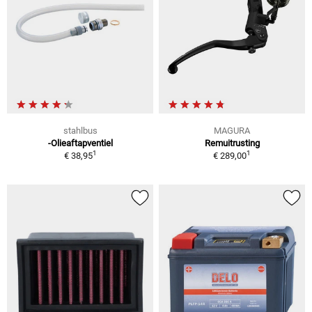
stahlbus
MAGURA
-Olieaftapventiel
Remuitrusting
1
1
€ 38,95
€ 289,00