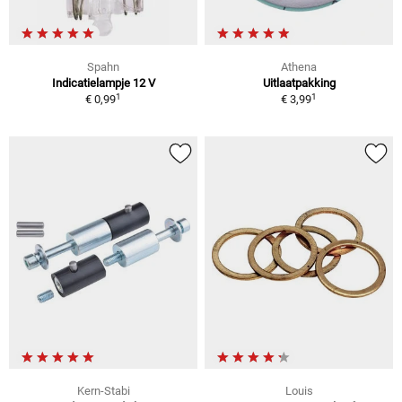
Spahn
Athena
Indicatielampje 12 V
Uitlaatpakking
1
1
€ 0,99
€ 3,99
Kern-Stabi
Louis