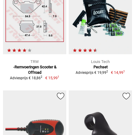
TRW
Louis Tech
-Remvoeringen Scooter &
Pechset
1
2
Offroad
€ 14,99
Adviesprijs € 19,99
1
2
€ 15,99
Adviesprijs € 18,86