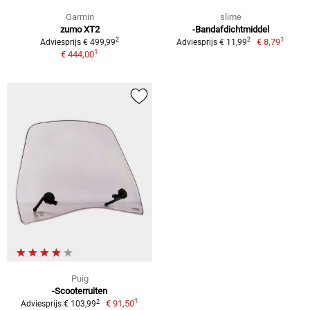
Garmin
slime
zumo XT2
-Bandafdichtmiddel
1
2
2
€ 8,79
Adviesprijs € 499,99
Adviesprijs € 11,99
1
€ 444,00
Puig
-Scooterruiten
1
2
€ 91,50
Adviesprijs € 103,99