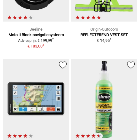
Beeline
Origin-Outdoors
Moto Ii Black navigatiesysteem
REFLECTEREND VEST SET
1
2
€ 14,95
Adviesprijs € 199,99
1
€ 183,00