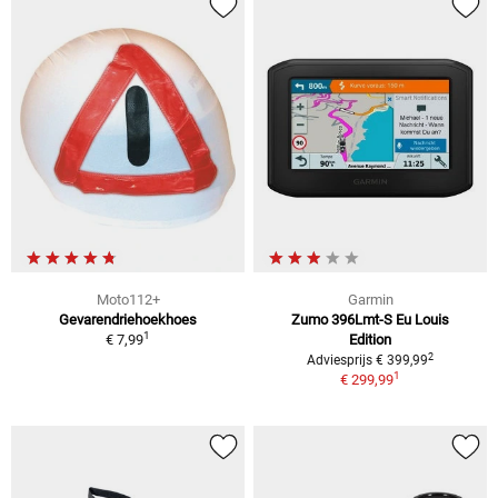
Moto112+
Garmin
Gevarendriehoekhoes
Zumo 396Lmt-S Eu Louis
1
€ 7,99
Edition
2
Adviesprijs € 399,99
1
€ 299,99