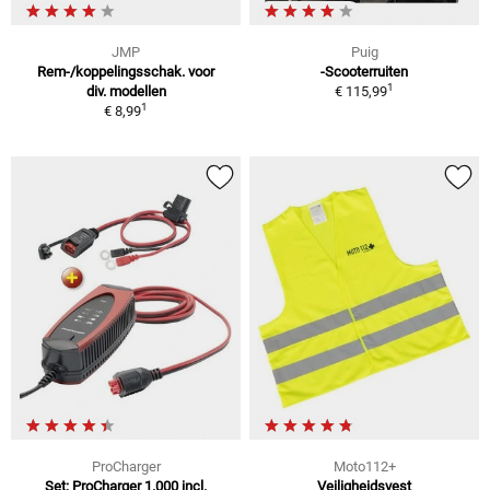
JMP
Puig
Rem-/koppelingsschak. voor
-Scooterruiten
1
div. modellen
€ 115,99
1
€ 8,99
ProCharger
Moto112+
Set: ProCharger 1.000 incl.
Veiligheidsvest