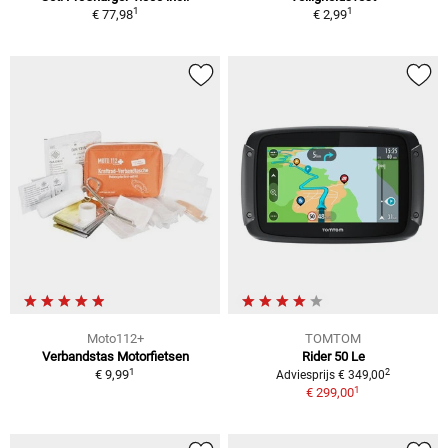
1
1
€ 77,98
€ 2,99
Moto112+
TOMTOM
Verbandstas Motorfietsen
Rider 50 Le
1
2
€ 9,99
Adviesprijs € 349,00
1
€ 299,00