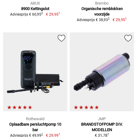
ABUS
Brembo
8900 Kettingslot
Organische remblokken
1
2
€ 29,95
voorzijde
Adviesprijs € 60,95
1
2
€ 29,95
Adviesprijs € 38,93
Rothewald
JMP
Oplaadbare persluchtpomp 10
BRANDSTOFPOMP DIV.
bar
MODELLEN
1
1
2
€ 29,99
€ 31,78
Adviesprijs € 49,99