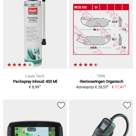
Louis Tech
TRW
Pechspray inhoud: 400 Ml
-Remvoeringen Organisch
1
1
2
€ 8,99
€ 17,41
Adviesprijs € 28,55